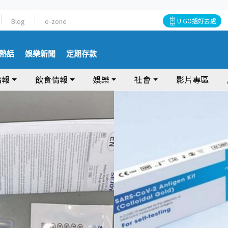
Blog
e-zone
U GO搵好去處
熱話
娛樂新聞
定期存款
情報
飲食情報
娛樂
社會
影片專區