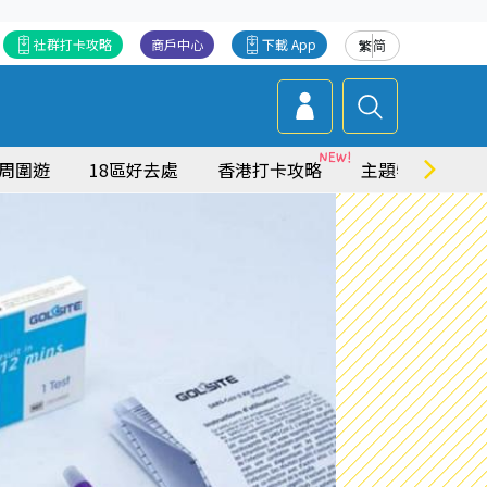
社群打卡攻略
商戶中心
下載 App
繁
简
周圍遊
18區好去處
香港打卡攻略
主題特集