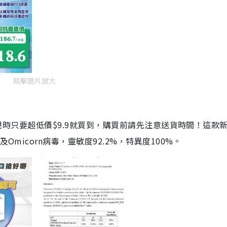
點擊圖片放大
劑，現時只要超低價$9.9就買到，購買前請先注意送貨時間！這款
Omicorn病毒，靈敏度92.2%，特異度100%。