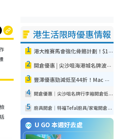
港生活限時優惠情報
1
作
港大推賽馬會強化骨骼計劃！$100骨質密度X光檢查 完成免費運動訓練送超市禮券！附參加資格
標
2
開倉優惠 | 尖沙咀海港城名牌波鞋開倉低至1折！On鞋$899起／Joy&Peace鞋履$98起
3
豐澤優惠勁減低至44折！Mac mini/iPhone17Pro大減價！廚房家電$220起
4
開倉優惠｜尖沙咀名牌行李箱開倉低至4折！一連5日 American Tourister/ace./Hallmark $200起！
5
我檢
廚具開倉｜特福Tefal廚具/家電開倉低至3折！$220起買平底鍋/炒鑊/湯煲！電飯煲/吸塵機/燙斗$418起
包括
U GO 本週好去處