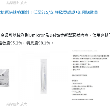
點擊圖片放大
3款抗原快速檢測劑！低至$15/支 獲歐盟認證+無限購數量
品可以檢測到Omicron及Delta等新型冠狀病毒，使用鼻拭
度95.2%，特異度98.1%。
點擊圖片放大