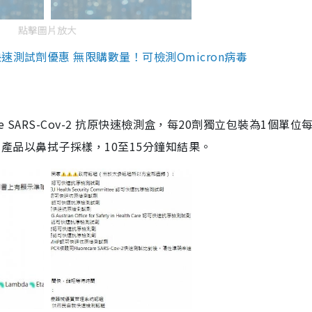
點擊圖片放大
測試劑優惠 無限購數量！可檢測Omicron病毒
are SARS-Cov-2 抗原快速檢測盒，每20劑獨立包裝為1個單位
5。產品以鼻拭子採樣，10至15分鐘知結果。