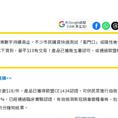
在Google追蹤
《UHK 港生活》
診個案數字持續高企。不少市民購買快速測試「看門口」或陽性後
以下買到，最平$10有交易！產品已獲衛生署認可，或通過歐盟
選購<<
惠價只要$18/件。產品已獲得歐盟CE1434認證，可供民眾進行自
性99.8%，已經通過臨床實驗認證，有效檢測新冠病毒變種毒株，
，15分鐘知結果。