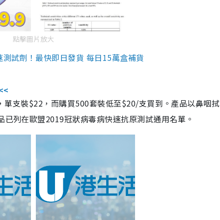
點擊圖片放大
速測試劑！最快即日發貨 每日15萬盒補貨
<<
，單支裝$22，而購買500套裝低至$20/支買到。產品以鼻咽
品已列在歐盟2019冠狀病毒病快速抗原測試通用名單。