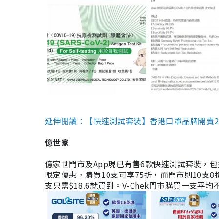
延伸閱讀：【快速測試套裝】香港口罩品牌開賣2款快速
億世家
億家世門市及App現已有售6款快速測試套裝，包括香港公司
限定優惠，購買10支可享75折，而門市則10支8折。現
支只需$18.6就買到。V-Chek門市購買一支平