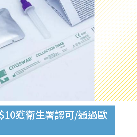
$10獲衛生署認可/通過歐