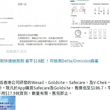
點擊圖片放大
檢測劑 最平$18起 ！可檢測Delta/Omicron病毒
研發的Wesail、Goldsite、Safecare、及V-Chek。
凡於App購買Safecare及Goldsite，售價低至$186.7
均不用$17.9就買到，數量有限，售完即止。