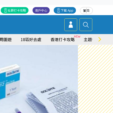
社群打卡攻略
商戶中心
下載 App
繁
简
周圍遊
18區好去處
香港打卡攻略
主題特集