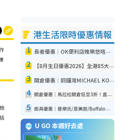
港生活限時優惠情報
1
作
長者優惠｜OK便利店推樂悠咭優惠！買麵包/牛奶/保健品拍卡即減
標
2
【8月生日優惠2026】全港85大食買玩著數攻略 自助餐/火鍋放題同行免費＋誠品/DONKI送現金券
3
開倉優惠｜銅鑼灣MICHAEL KORS開倉低至17折！直擊$500起買手袋/銀包/鞋款 必買經典Jet Set系列
4
開倉優惠｜馬拉松開倉低至3折！直擊$99起買adidas／New Balance／Puma鞋款 STANLEY保溫杯劈價至$119起
5
我檢
廚具優惠｜普樂氏/意美廚/Buffalo廚具低至3折！$89起買煎鍋／炒鑊／個人鍋 同場小家電激減至$99起
包括
U GO 本週好去處