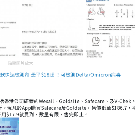
點擊圖片放大
檢測劑 最平$18起 ！可檢測Delta/Omicron病毒
研發的Wesail、Goldsite、Safecare、及V-Chek。
凡於App購買Safecare及Goldsite，售價低至$186.7
均不用$17.9就買到，數量有限，售完即止。