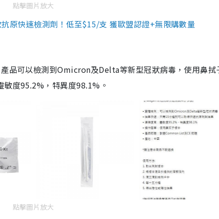
點擊圖片放大
3款抗原快速檢測劑！低至$15/支 獲歐盟認證+無限購數量
品可以檢測到Omicron及Delta等新型冠狀病毒，使用鼻拭
度95.2%，特異度98.1%。
點擊圖片放大