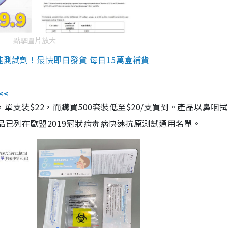
點擊圖片放大
速測試劑！最快即日發貨 每日15萬盒補貨
<<
，單支裝$22，而購買500套裝低至$20/支買到。產品以鼻咽
品已列在歐盟2019冠狀病毒病快速抗原測試通用名單。