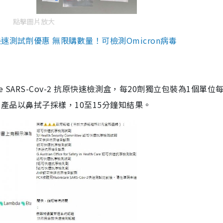
點擊圖片放大
測試劑優惠 無限購數量！可檢測Omicron病毒
are SARS-Cov-2 抗原快速檢測盒，每20劑獨立包裝為1個單位
5。產品以鼻拭子採樣，10至15分鐘知結果。