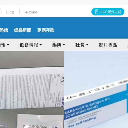
Blog
e-zone
U GO搵好去處
熱話
娛樂新聞
定期存款
情報
飲食情報
娛樂
社會
影片專區