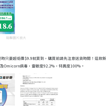
點擊圖片放大
劑，現時只要超低價$9.9就買到，購買前請先注意送貨時間！這款
Omicorn病毒，靈敏度92.2%，特異度100%。