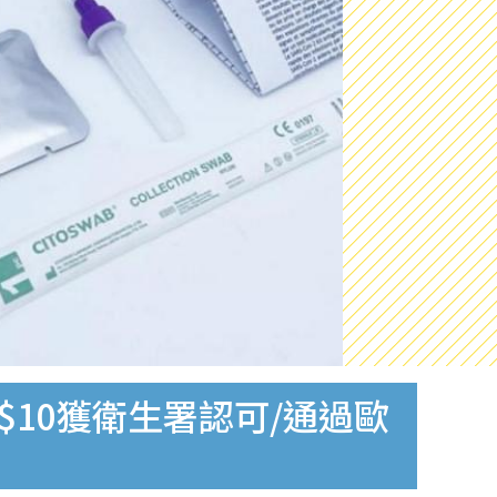
$10獲衛生署認可/通過歐