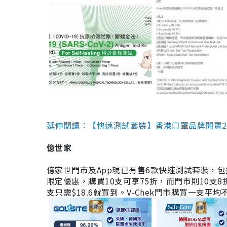
延伸閱讀：【快速測試套裝】香港口罩品牌開賣2款快速
億世家
億家世門市及App現已有售6款快速測試套裝，包括香港公司
限定優惠，購買10支可享75折，而門市則10支8折。現
支只需$18.6就買到。V-Chek門市購買一支平