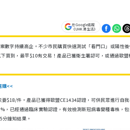
在Google追蹤
《UHK 港生活》
診個案數字持續高企。不少市民購買快速測試「看門口」或陽性後
以下買到，最平$10有交易！產品已獲衛生署認可，或通過歐盟
選購<<
惠價只要$18/件。產品已獲得歐盟CE1434認證，可供民眾進行自
性99.8%，已經通過臨床實驗認證，有效檢測新冠病毒變種毒株，
，15分鐘知結果。