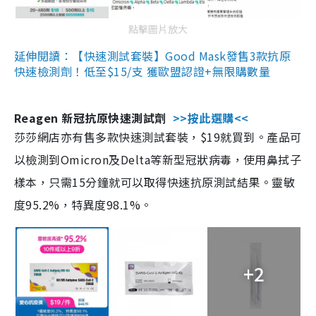
點擊圖片放大
延伸閱讀：【快速測試套裝】Good Mask發售3款抗原
快速檢測劑！低至$15/支 獲歐盟認證+無限購數量
Reagen 新冠抗原快速測試劑
>>按此選購<<
莎莎網店亦有售多款快速測試套裝，$19就買到。產品可
以檢測到Omicron及Delta等新型冠狀病毒，使用鼻拭子
樣本，只需15分鐘就可以取得快速抗原測試結果。靈敏
度95.2%，特異度98.1%。
+2