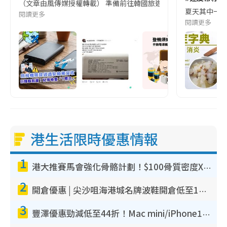
（文章由風傳媒授權轉載） 準備前往韓國旅遊的民眾，近期要特別留
夏天其中一種時
閱讀更多
閱讀更多
港生活限時優惠情報
1
港大推賽馬會強化骨骼計劃！$100骨質密度X光檢查 完成免費運動訓練送超市禮券！附參加資格
2
開倉優惠 | 尖沙咀海港城名牌波鞋開倉低至1折！On鞋$899起／Joy&Peace鞋履$98起
3
豐澤優惠勁減低至44折！Mac mini/iPhone17Pro大減價！廚房家電$220起