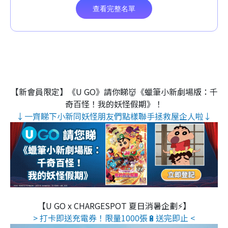
【新會員限定】《U GO》請你睇👹《蠟筆小新劇場版：千
奇百怪！我的妖怪假期》！
↓一齊睇下小新同妖怪朋友們點樣聯手拯救屋企人啦↓
【U GO x CHARGESPOT 夏日消暑企劃⚡】
> 打卡即送充電券！限量1000張🔋送完即止 <