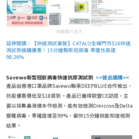
點擊圖片放大
延伸閱讀：【快速測試套裝】CATALO全線門市$16快速
測試劑換購優惠！15分鐘驗新冠病毒 準確性高達
98.26%
Savewo新型冠狀病毒快速抗原測試劑
>>按此選購<<
產品由香港口罩品牌Savewo聯乘DEEPBLUE合作推出，
抗疫優惠價低至$18買到。產品已獲得歐盟CE認證，主
要以採集鼻液樣本作檢測，能有效檢測Omicron及Delta
變種病毒，準確度達至99%，最快15分鐘就能知道檢測
結果。