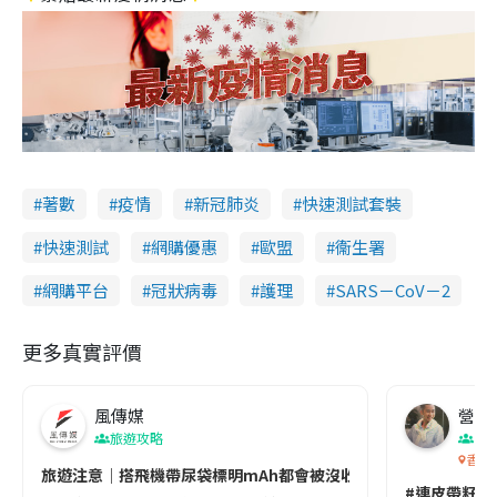
著數
疫情
新冠肺炎
快速測試套裝
快速測試
網購優惠
歐盟
衞生署
網購平台
冠狀病毒
護理
SARS－CoV－2
更多真實評價
風傳媒
營養教
旅遊攻略
生
香港
旅遊注意｜搭飛機帶尿袋標明mAh都會被沒收😱出發前切記檢查「1
#連皮帶籽都