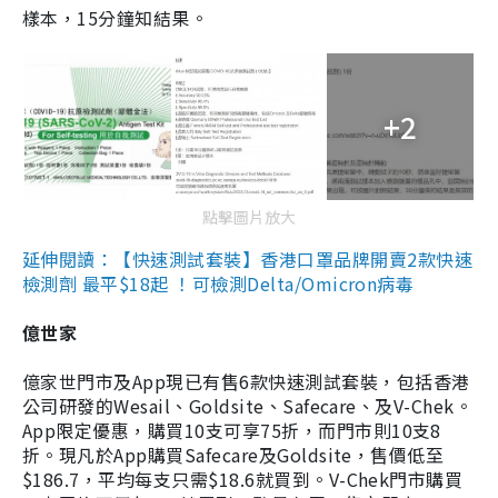
樣本，15分鐘知結果。
+2
點擊圖片放大
延伸閱讀：【快速測試套裝】香港口罩品牌開賣2款快速
檢測劑 最平$18起 ！可檢測Delta/Omicron病毒
億世家
億家世門市及App現已有售6款快速測試套裝，包括香港
公司研發的Wesail、Goldsite、Safecare、及V-Chek。
App限定優惠，購買10支可享75折，而門市則10支8
折。現凡於App購買Safecare及Goldsite，售價低至
$186.7，平均每支只需$18.6就買到。V-Chek門市購買