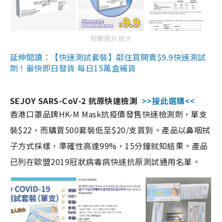
點擊圖片放大
延伸閱讀：【快速測試套裝】鄰住買開賣$9.9快速測試
劑！最快即日發貨 每日15萬盒補貨
SEJOY SARS-CoV-2 抗原快速檢測
>>按此選購<<
香港口罩品牌HK-M Mask抗疫價發售快速檢測劑，單支
裝$22，而購買500套裝低至$20/支買到。產品以鼻咽拭
子方式採樣，準確性高達99%，15分鐘就知結果。產品
已列在歐盟2019冠狀病毒病快速抗原測試通用名單。