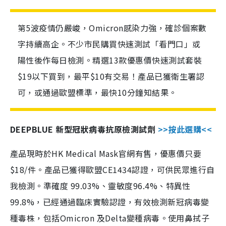
第5波疫情仍嚴峻，Omicron感染力強，確診個案數
字持續高企。不少市民購買快速測試「看門口」或
陽性後作每日檢測。精選13款優惠價快速測試套裝
$19以下買到，最平$10有交易！產品已獲衛生署認
可，或通過歐盟標準，最快10分鐘知結果。
DEEPBLUE 新型冠狀病毒抗原檢測試劑
>>按此選購<<
產品現時於HK Medical Mask官網有售，優惠價只要
$18/件。產品已獲得歐盟CE1434認證，可供民眾進行自
我檢測。準確度 99.03%、靈敏度96.4%、特異性
99.8%，已經通過臨床實驗認證，有效檢測新冠病毒變
種毒株，包括Omicron 及Delta變種病毒。使用鼻拭子