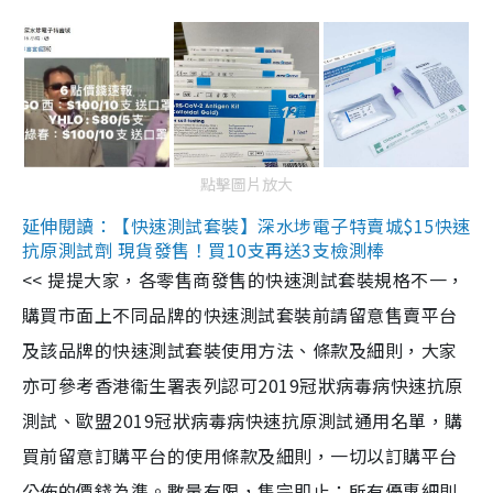
點擊圖片放大
延伸閱讀：【快速測試套裝】深水埗電子特賣城$15快速
抗原測試劑 現貨發售！買10支再送3支檢測棒
<< 提提大家，各零售商發售的快速測試套裝規格不一，
購買市面上不同品牌的快速測試套裝前請留意售賣平台
及該品牌的快速測試套裝使用方法、條款及細則，大家
亦可參考香港衞生署表列認可2019冠狀病毒病快速抗原
測試、歐盟2019冠狀病毒病快速抗原測試通用名單，購
買前留意訂購平台的使用條款及細則，一切以訂購平台
公佈的價錢為準。數量有限，售完即止；所有優惠細則