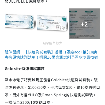
發DEEPBLUE 原廠版本。
+2
點擊圖片放大
延伸閱讀：【快速測試套裝】香港口罩廠acc+推$18病
毒抗原快速測試劑！捐贈10萬盒測試劑予深水埗露宿者
Goldsite快速測試套裝
深水埗電子特賣城現正發售Goldsite快速測試套裝，現
時更有優惠，$100/10支，平均每支$10，買10支再送口
罩。另外有售YHLO及Green Spring的快速測試套裝，
一樣低至$100/10支送口罩。