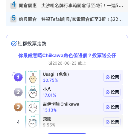
4
開倉優惠｜尖沙咀名牌行李箱開倉低至4折！一連5日 American Tourister/ace./Hallmark $200起！
5
廚具開倉｜特福Tefal廚具/家電開倉低至3折！$220起買平底鍋/炒鑊/湯煲！電飯煲/吸塵機/燙斗$418起