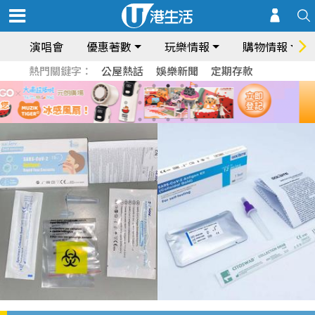
演唱會
優惠著數
玩樂情報
購物情報
熱門關鍵字：
公屋熱話
娛樂新聞
定期存款