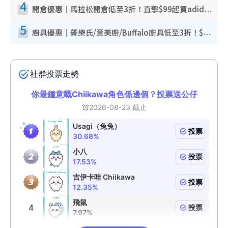
4
開倉優惠｜馬拉松開倉低至3折！直擊$99起買adidas／New Balance／Puma鞋款 STANLEY保溫杯劈價至$119起
5
廚具優惠｜普樂氏/意美廚/Buffalo廚具低至3折！$89起買煎鍋／炒鑊／個人鍋 同場小家電激減至$99起