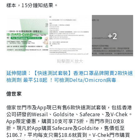
樣本，15分鐘知結果。
+2
點擊圖片放大
延伸閱讀：【快速測試套裝】香港口罩品牌開賣2款快速
檢測劑 最平$18起 ！可檢測Delta/Omicron病毒
億世家
億家世門市及App現已有售6款快速測試套裝，包括香港
公司研發的Wesail、Goldsite、Safecare、及V-Chek。
App限定優惠，購買10支可享75折，而門市則10支8
折。現凡於App購買Safecare及Goldsite，售價低至
$186.7，平均每支只需$18.6就買到。V-Chek門市購買