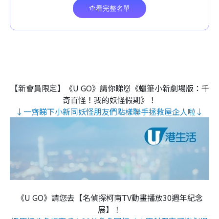
【新會員限定】《U GO》請你睇👹《蠟筆小新劇場版：千
奇百怪！我的妖怪假期》！
↓一齊睇下小新同妖怪朋友們點樣聯手拯救屋企人啦↓
《U GO》請您去【名偵探柯南TV動畫播放30週年紀念
展】！