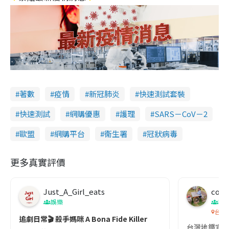
著數
疫情
新冠肺炎
快速測試套裝
快速測試
網購優惠
護理
SARS－CoV－2
歐盟
網購平台
衞生署
冠狀病毒
更多真實評價
Just_A_Girl_eats
co c
娛樂
吹
台灣
追劇日常🎬 殺手媽咪 A Bona Fide Killer
台灣地鐵宣