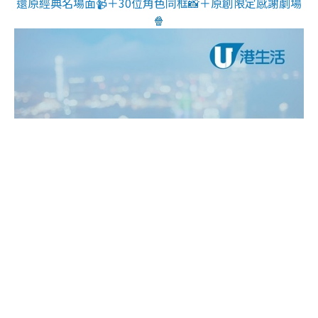
還原經典名場面📹＋30位角色同框📸＋原創限定感謝劇場
🍿