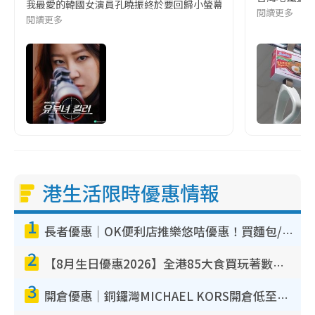
我最愛的韓國女演員孔曉振終於要回歸小螢幕啦!這次的劇本改編自同名
閱讀更多
閱讀更多
港生活限時優惠情報
1
長者優惠｜OK便利店推樂悠咭優惠！買麵包/牛奶/保健品拍卡即減
2
【8月生日優惠2026】全港85大食買玩著數攻略 自助餐/火鍋放題同行免費＋誠品/DONKI送現金券
3
開倉優惠｜銅鑼灣MICHAEL KORS開倉低至17折！直擊$500起買手袋/銀包/鞋款 必買經典Jet Set系列