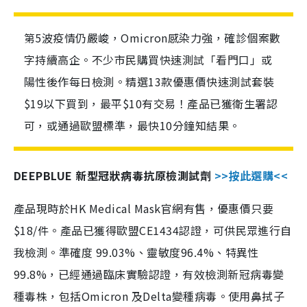
第5波疫情仍嚴峻，Omicron感染力強，確診個案數
字持續高企。不少市民購買快速測試「看門口」或
陽性後作每日檢測。精選13款優惠價快速測試套裝
$19以下買到，最平$10有交易！產品已獲衛生署認
可，或通過歐盟標準，最快10分鐘知結果。
DEEPBLUE 新型冠狀病毒抗原檢測試劑
>>按此選購<<
產品現時於HK Medical Mask官網有售，優惠價只要
$18/件。產品已獲得歐盟CE1434認證，可供民眾進行自
我檢測。準確度 99.03%、靈敏度96.4%、特異性
99.8%，已經通過臨床實驗認證，有效檢測新冠病毒變
種毒株，包括Omicron 及Delta變種病毒。使用鼻拭子