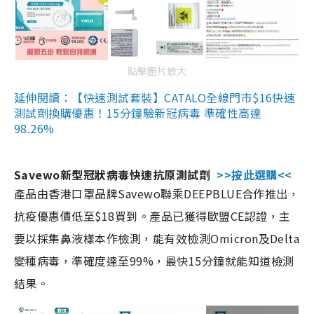
點擊圖片放大
延伸閱讀：【快速測試套裝】CATALO全線門市$16快速
測試劑換購優惠！15分鐘驗新冠病毒 準確性高達
98.26%
Savewo新型冠狀病毒快速抗原測試劑
>>按此選購<<
產品由香港口罩品牌Savewo聯乘DEEPBLUE合作推出，
抗疫優惠價低至$18買到。產品已獲得歐盟CE認證，主
要以採集鼻液樣本作檢測，能有效檢測Omicron及Delta
變種病毒，準確度達至99%，最快15分鐘就能知道檢測
結果。