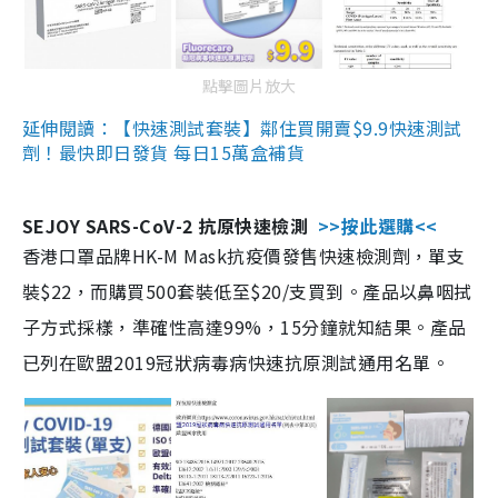
點擊圖片放大
延伸閱讀：【快速測試套裝】鄰住買開賣$9.9快速測試
劑！最快即日發貨 每日15萬盒補貨
SEJOY SARS-CoV-2 抗原快速檢測
>>按此選購<<
香港口罩品牌HK-M Mask抗疫價發售快速檢測劑，單支
裝$22，而購買500套裝低至$20/支買到。產品以鼻咽拭
子方式採樣，準確性高達99%，15分鐘就知結果。產品
已列在歐盟2019冠狀病毒病快速抗原測試通用名單。