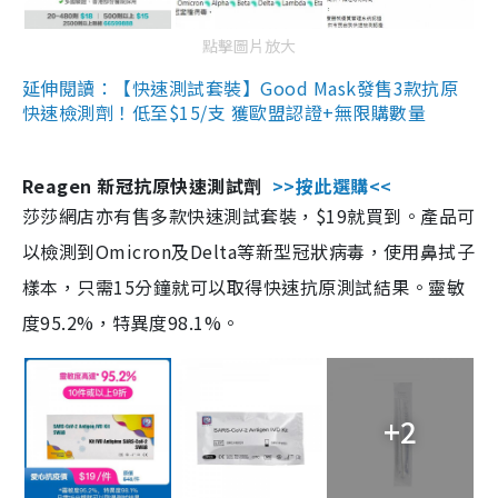
點擊圖片放大
延伸閱讀：【快速測試套裝】Good Mask發售3款抗原
快速檢測劑！低至$15/支 獲歐盟認證+無限購數量
Reagen 新冠抗原快速測試劑
>>按此選購<<
莎莎網店亦有售多款快速測試套裝，$19就買到。產品可
以檢測到Omicron及Delta等新型冠狀病毒，使用鼻拭子
樣本，只需15分鐘就可以取得快速抗原測試結果。靈敏
度95.2%，特異度98.1%。
+2