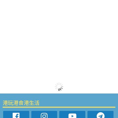
港玩港食港生活