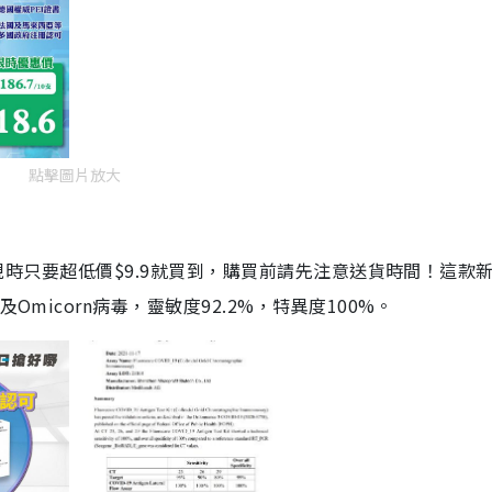
點擊圖片放大
劑，現時只要超低價$9.9就買到，購買前請先注意送貨時間！這款
Omicorn病毒，靈敏度92.2%，特異度100%。