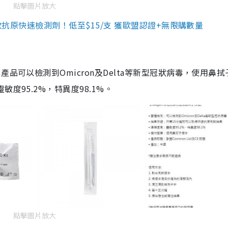
點擊圖片放大
3款抗原快速檢測劑！低至$15/支 獲歐盟認證+無限購數量
品可以檢測到Omicron及Delta等新型冠狀病毒，使用鼻拭
度95.2%，特異度98.1%。
點擊圖片放大