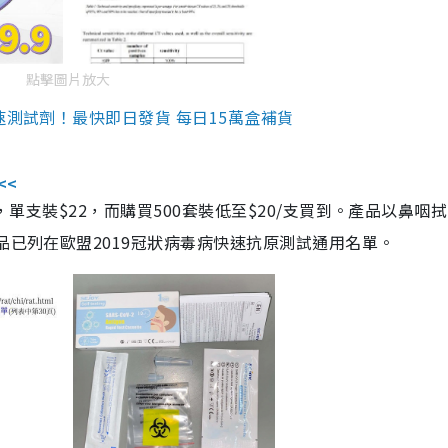
點擊圖片放大
速測試劑！最快即日發貨 每日15萬盒補貨
<<
，單支裝$22，而購買500套裝低至$20/支買到。產品以鼻咽
品已列在歐盟2019冠狀病毒病快速抗原測試通用名單。