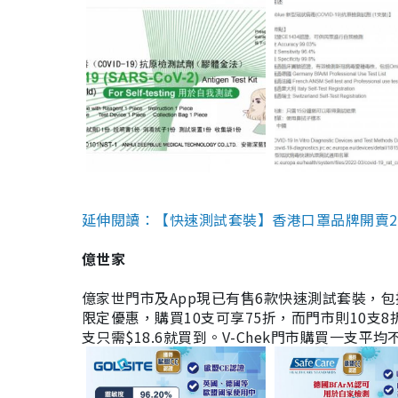
延伸閱讀：【快速測試套裝】香港口罩品牌開賣2款快速
億世家
億家世門市及App現已有售6款快速測試套裝，包括香港公司
限定優惠，購買10支可享75折，而門市則10支8折。現
支只需$18.6就買到。V-Chek門市購買一支平