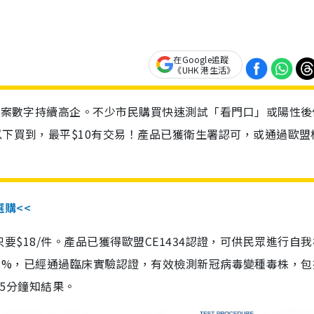
在Google追蹤
《UHK 港生活》
診個案數字持續高企。不少市民購買快速測試「看門口」或陽性後
以下買到，最平$10有交易！產品已獲衛生署認可，或通過歐盟
選購<<
惠價只要$18/件。產品已獲得歐盟CE1434認證，可供民眾進行自
性99.8%，已經通過臨床實驗認證，有效檢測新冠病毒變種毒株，
，15分鐘知結果。