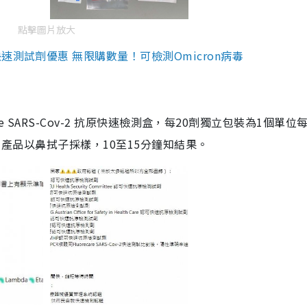
點擊圖片放大
測試劑優惠 無限購數量！可檢測Omicron病毒
are SARS-Cov-2 抗原快速檢測盒，每20劑獨立包裝為1個單位
5。產品以鼻拭子採樣，10至15分鐘知結果。