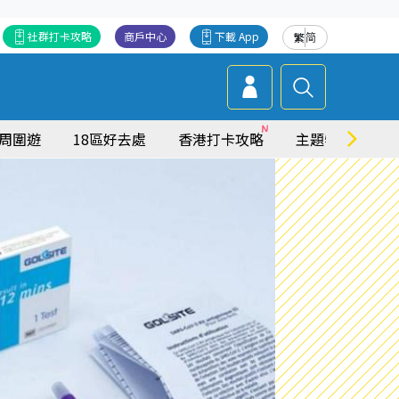
社群打卡攻略
商戶中心
下載 App
繁
简
周圍遊
18區好去處
香港打卡攻略
主題特集