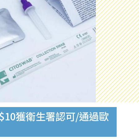
$10獲衛生署認可/通過歐