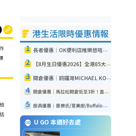
港生活限時優惠情報
1
作
長者優惠｜OK便利店推樂悠咭優惠！買麵包/牛奶/保健品拍卡即減
標
2
【8月生日優惠2026】全港85大食買玩著數攻略 自助餐/火鍋放題同行免費＋誠品/DONKI送現金券
3
開倉優惠｜銅鑼灣MICHAEL KORS開倉低至17折！直擊$500起買手袋/銀包/鞋款 必買經典Jet Set系列
4
開倉優惠｜馬拉松開倉低至3折！直擊$99起買adidas／New Balance／Puma鞋款 STANLEY保溫杯劈價至$119起
5
我檢
廚具優惠｜普樂氏/意美廚/Buffalo廚具低至3折！$89起買煎鍋／炒鑊／個人鍋 同場小家電激減至$99起
包括
U GO 本週好去處