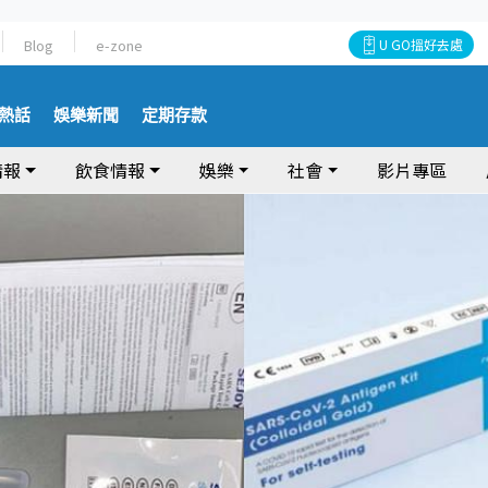
Blog
e-zone
U GO搵好去處
熱話
娛樂新聞
定期存款
情報
飲食情報
娛樂
社會
影片專區