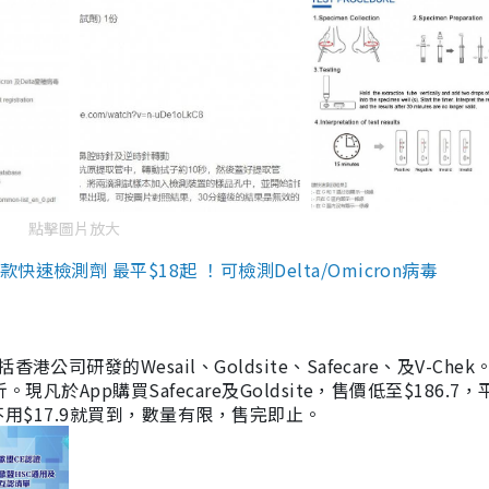
點擊圖片放大
檢測劑 最平$18起 ！可檢測Delta/Omicron病毒
研發的Wesail、Goldsite、Safecare、及V-Chek。
凡於App購買Safecare及Goldsite，售價低至$186.7
均不用$17.9就買到，數量有限，售完即止。