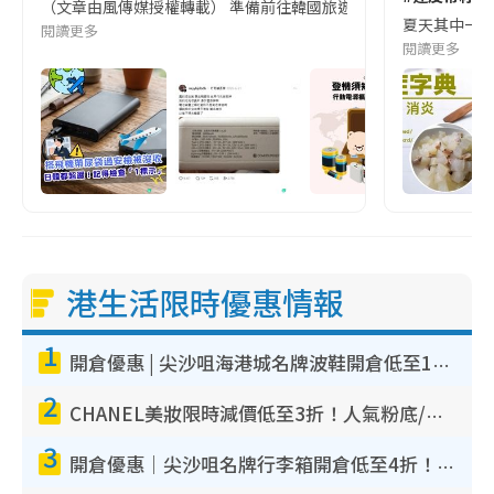
（文章由風傳媒授權轉載） 準備前往韓國旅遊的民眾，近期要特別留
夏天其中一種時
閱讀更多
閱讀更多
港生活限時優惠情報
1
開倉優惠 | 尖沙咀海港城名牌波鞋開倉低至1折！On鞋$899起／Joy&Peace鞋履$98起
2
CHANEL美妝限時減價低至3折！人氣粉底/唇膏/精華液低至$275！COCO香水都有平
3
開倉優惠｜尖沙咀名牌行李箱開倉低至4折！一連5日 American Tourister/ace./Hallmark $200起！