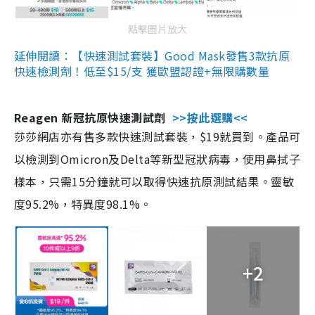
點擊圖片放大
延伸閱讀：【快速測試套裝】Good Mask發售3款抗原
快速檢測劑！低至$15/支 獲歐盟認證+無限購數量
Reagen 新冠抗原快速測試劑
>>按此選購<<
莎莎網店亦有售多款快速測試套裝，$19就買到。產品可
以檢測到Omicron及Delta等新型冠狀病毒，使用鼻拭子
樣本，只需15分鐘就可以取得快速抗原測試結果。靈敏
度95.2%，特異度98.1%。
+2