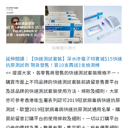
點擊圖片放大
延伸閱讀：【快速測試套裝】深水埗電子特賣城$15快速
抗原測試劑 現貨發售！買10支再送3支檢測棒
<< 提提大家，各零售商發售的快速測試套裝規格不一，
購買市面上不同品牌的快速測試套裝前請留意售賣平台
及該品牌的快速測試套裝使用方法、條款及細則，大家
亦可參考香港衞生署表列認可2019冠狀病毒病快速抗原
測試、歐盟2019冠狀病毒病快速抗原測試通用名單，購
買前留意訂購平台的使用條款及細則，一切以訂購平台
公佈的價錢為準。數量有限，售完即止；所有優惠細則