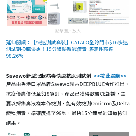
點擊圖片放大
延伸閱讀：【快速測試套裝】CATALO全線門市$16快速
測試劑換購優惠！15分鐘驗新冠病毒 準確性高達
98.26%
Savewo新型冠狀病毒快速抗原測試劑
>>按此選購<<
產品由香港口罩品牌Savewo聯乘DEEPBLUE合作推出，
抗疫優惠價低至$18買到。產品已獲得歐盟CE認證，主
要以採集鼻液樣本作檢測，能有效檢測Omicron及Delta
變種病毒，準確度達至99%，最快15分鐘就能知道檢測
結果。