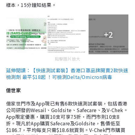
樣本，15分鐘知結果。
+2
點擊圖片放大
延伸閱讀：【快速測試套裝】香港口罩品牌開賣2款快速
檢測劑 最平$18起 ！可檢測Delta/Omicron病毒
億世家
億家世門市及App現已有售6款快速測試套裝，包括香港
公司研發的Wesail、Goldsite、Safecare、及V-Chek。
App限定優惠，購買10支可享75折，而門市則10支8
折。現凡於App購買Safecare及Goldsite，售價低至
$186.7，平均每支只需$18.6就買到。V-Chek門市購買