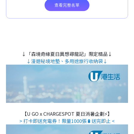
↓「森境奇緣夏日異想尋龍記」限定精品↓
↓漫遊秘境地墊、多用途旅行收納袋↓
【U GO x CHARGESPOT 夏日消暑企劃⚡】
> 打卡即送充電券！限量1000張🔋送完即止 <