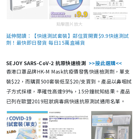
點擊圖片放大
延伸閱讀：【快速測試套裝】鄰住買開賣$9.9快速測試
劑！最快即日發貨 每日15萬盒補貨
SEJOY SARS-CoV-2 抗原快速檢測
>>按此選購<<
香港口罩品牌HK-M Mask抗疫價發售快速檢測劑，單支
裝$22，而購買500套裝低至$20/支買到。產品以鼻咽拭
子方式採樣，準確性高達99%，15分鐘就知結果。產品
已列在歐盟2019冠狀病毒病快速抗原測試通用名單。