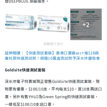
發DEEPBLUE 原廠版本。
+2
點擊圖片放大
延伸閱讀：【快速測試套裝】香港口罩廠acc+推$18病
毒抗原快速測試劑！捐贈10萬盒測試劑予深水埗露宿者
Goldsite快速測試套裝
深水埗電子特賣城現正發售Goldsite快速測試套裝，現
時更有優惠，$100/10支，平均每支$10，買10支再送口
罩。另外有售YHLO及Green Spring的快速測試套裝，
一樣低至$100/10支送口罩。