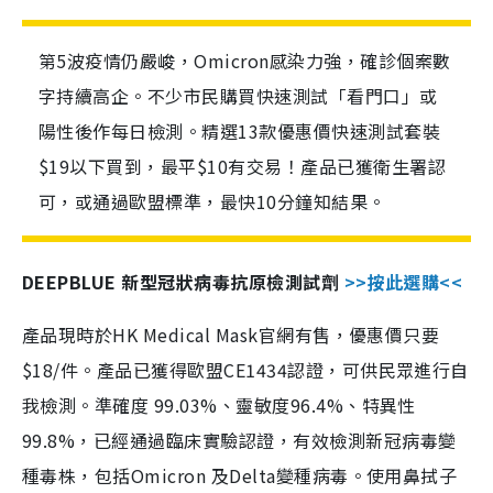
第5波疫情仍嚴峻，Omicron感染力強，確診個案數
字持續高企。不少市民購買快速測試「看門口」或
陽性後作每日檢測。精選13款優惠價快速測試套裝
$19以下買到，最平$10有交易！產品已獲衛生署認
可，或通過歐盟標準，最快10分鐘知結果。
DEEPBLUE 新型冠狀病毒抗原檢測試劑
>>按此選購<<
產品現時於HK Medical Mask官網有售，優惠價只要
$18/件。產品已獲得歐盟CE1434認證，可供民眾進行自
我檢測。準確度 99.03%、靈敏度96.4%、特異性
99.8%，已經通過臨床實驗認證，有效檢測新冠病毒變
種毒株，包括Omicron 及Delta變種病毒。使用鼻拭子