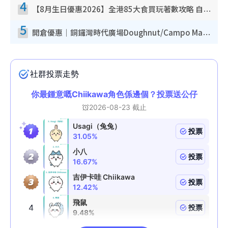
4
【8月生日優惠2026】全港85大食買玩著數攻略 自助餐/火鍋放題同行免費＋誠品/DONKI送現金券
5
開倉優惠｜銅鑼灣時代廣場Doughnut/Campo Marzio開倉低至1折！背囊、書包、手袋劈價$200起