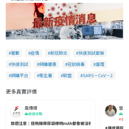
著數
疫情
新冠肺炎
快速測試套裝
快速測試
網購優惠
冠狀病毒
護理
網購平台
衞生署
歐盟
SARS－CoV－2
更多真實評價
風傳媒
營養教
旅遊攻略
生
香港
旅遊注意｜搭飛機帶尿袋標明mAh都會被沒收😱出發前切記檢查「1
#連皮帶籽都