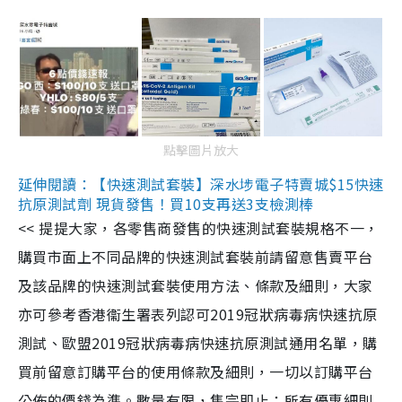
點擊圖片放大
延伸閱讀：【快速測試套裝】深水埗電子特賣城$15快速
抗原測試劑 現貨發售！買10支再送3支檢測棒
<< 提提大家，各零售商發售的快速測試套裝規格不一，
購買市面上不同品牌的快速測試套裝前請留意售賣平台
及該品牌的快速測試套裝使用方法、條款及細則，大家
亦可參考香港衞生署表列認可2019冠狀病毒病快速抗原
測試、歐盟2019冠狀病毒病快速抗原測試通用名單，購
買前留意訂購平台的使用條款及細則，一切以訂購平台
公佈的價錢為準。數量有限，售完即止；所有優惠細則