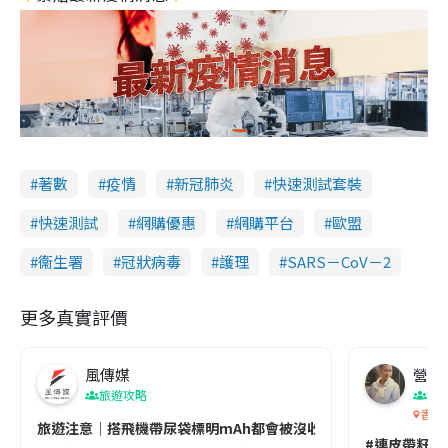
著數
疫情
新冠肺炎
快速測試套裝
快速測試
網購優惠
網購平台
歐盟
衞生署
冠狀病毒
護理
SARS－CoV－2
更多真實評價
風傳媒
營養教
旅遊攻略
生
香港
旅遊注意｜搭飛機帶尿袋標明mAh都會被沒收😱出發前切記檢查「1
#連皮帶籽都