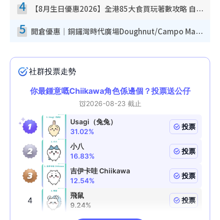
4
【8月生日優惠2026】全港85大食買玩著數攻略 自助餐/火鍋放題同行免費＋誠品/DONKI送現金券
5
開倉優惠｜銅鑼灣時代廣場Doughnut/Campo Marzio開倉低至1折！背囊、書包、手袋劈價$200起