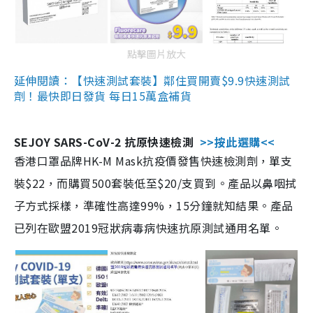
點擊圖片放大
延伸閱讀：【快速測試套裝】鄰住買開賣$9.9快速測試
劑！最快即日發貨 每日15萬盒補貨
SEJOY SARS-CoV-2 抗原快速檢測
>>按此選購<<
香港口罩品牌HK-M Mask抗疫價發售快速檢測劑，單支
裝$22，而購買500套裝低至$20/支買到。產品以鼻咽拭
子方式採樣，準確性高達99%，15分鐘就知結果。產品
已列在歐盟2019冠狀病毒病快速抗原測試通用名單。