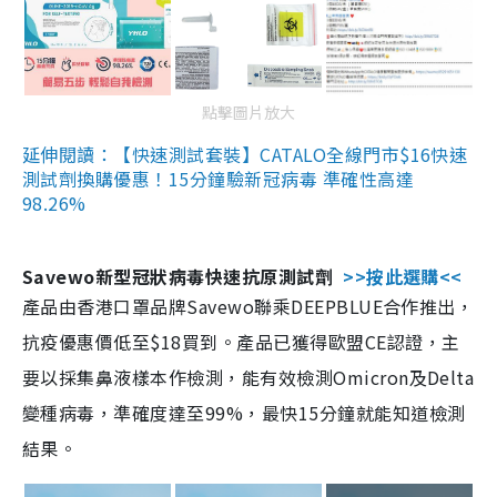
點擊圖片放大
延伸閱讀：【快速測試套裝】CATALO全線門市$16快速
測試劑換購優惠！15分鐘驗新冠病毒 準確性高達
98.26%
Savewo新型冠狀病毒快速抗原測試劑
>>按此選購<<
產品由香港口罩品牌Savewo聯乘DEEPBLUE合作推出，
抗疫優惠價低至$18買到。產品已獲得歐盟CE認證，主
要以採集鼻液樣本作檢測，能有效檢測Omicron及Delta
變種病毒，準確度達至99%，最快15分鐘就能知道檢測
結果。