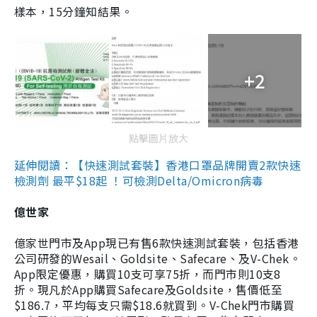
樣本，15分鐘知結果。
+2
點擊圖片放大
延伸閱讀：【快速測試套裝】香港口罩品牌開賣2款快速
檢測劑 最平$18起 ！可檢測Delta/Omicron病毒
億世家
億家世門市及App現已有售6款快速測試套裝，包括香港
公司研發的Wesail、Goldsite、Safecare、及V-Chek。
App限定優惠，購買10支可享75折，而門市則10支8
折。現凡於App購買Safecare及Goldsite，售價低至
$186.7，平均每支只需$18.6就買到。V-Chek門市購買