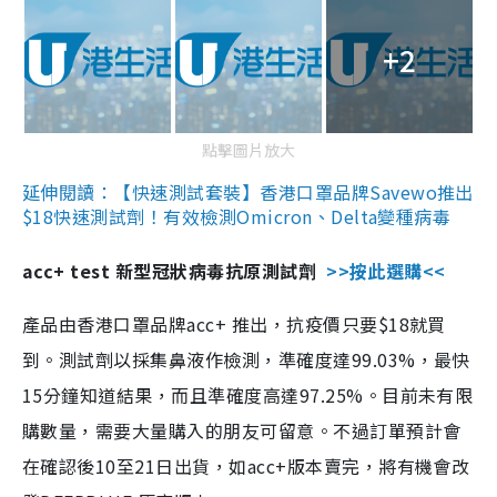
+2
點擊圖片放大
延伸閱讀：【快速測試套裝】香港口罩品牌Savewo推出
$18快速測試劑！有效檢測Omicron、Delta變種病毒
acc+ test 新型冠狀病毒抗原測試劑
>>按此選購<<
產品由香港口罩品牌acc+ 推出，抗疫價只要$18就買
到。測試劑以採集鼻液作檢測，準確度達99.03%，最快
15分鐘知道結果，而且準確度高達97.25%。目前未有限
購數量，需要大量購入的朋友可留意。不過訂單預計會
在確認後10至21日出貨，如acc+版本賣完，將有機會改