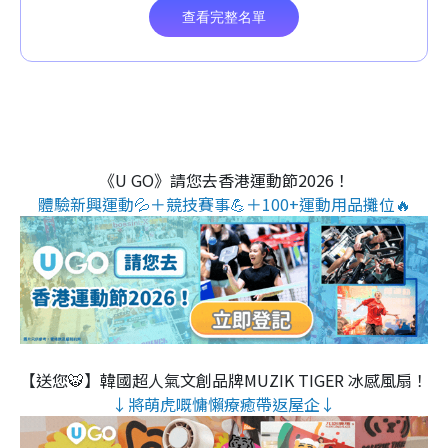
《U GO》請您去香港運動節2026！
體驗新興運動💦＋競技賽事💪＋100+運動用品攤位🔥
【送您🐯】韓國超人氣文創品牌MUZIK TIGER 冰感風扇！
↓將萌虎嘅慵懶療癒帶返屋企↓