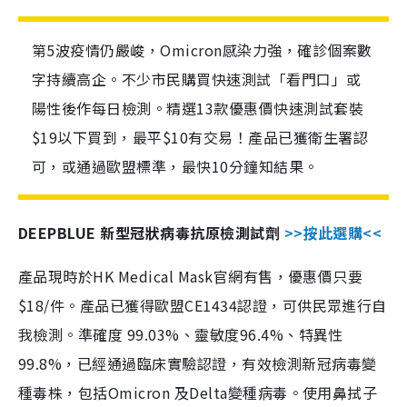
第5波疫情仍嚴峻，Omicron感染力強，確診個案數
字持續高企。不少市民購買快速測試「看門口」或
陽性後作每日檢測。精選13款優惠價快速測試套裝
$19以下買到，最平$10有交易！產品已獲衛生署認
可，或通過歐盟標準，最快10分鐘知結果。
DEEPBLUE 新型冠狀病毒抗原檢測試劑
>>按此選購<<
產品現時於HK Medical Mask官網有售，優惠價只要
$18/件。產品已獲得歐盟CE1434認證，可供民眾進行自
我檢測。準確度 99.03%、靈敏度96.4%、特異性
99.8%，已經通過臨床實驗認證，有效檢測新冠病毒變
種毒株，包括Omicron 及Delta變種病毒。使用鼻拭子