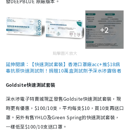
發DEEPBLUE 原廠版本。
+2
點擊圖片放大
延伸閱讀：【快速測試套裝】香港口罩廠acc+推$18病
毒抗原快速測試劑！捐贈10萬盒測試劑予深水埗露宿者
Goldsite快速測試套裝
深水埗電子特賣城現正發售Goldsite快速測試套裝，現
時更有優惠，$100/10支，平均每支$10，買10支再送口
罩。另外有售YHLO及Green Spring的快速測試套裝，
一樣低至$100/10支送口罩。