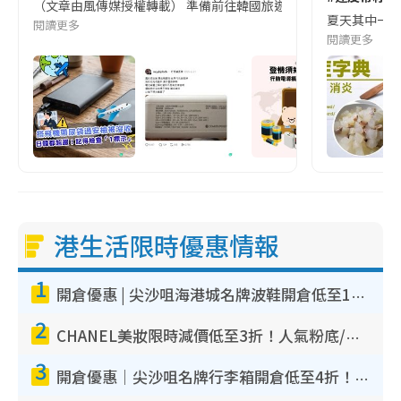
（文章由風傳媒授權轉載） 準備前往韓國旅遊的民眾，近期要特別留
夏天其中一種時
閱讀更多
閱讀更多
港生活限時優惠情報
1
開倉優惠 | 尖沙咀海港城名牌波鞋開倉低至1折！On鞋$899起／Joy&Peace鞋履$98起
2
CHANEL美妝限時減價低至3折！人氣粉底/唇膏/精華液低至$275！COCO香水都有平
3
開倉優惠｜尖沙咀名牌行李箱開倉低至4折！一連5日 American Tourister/ace./Hallmark $200起！