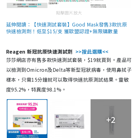
點擊圖片放大
延伸閱讀：【快速測試套裝】Good Mask發售3款抗原
快速檢測劑！低至$15/支 獲歐盟認證+無限購數量
Reagen 新冠抗原快速測試劑
>>按此選購<<
莎莎網店亦有售多款快速測試套裝，$19就買到。產品可
以檢測到Omicron及Delta等新型冠狀病毒，使用鼻拭子
樣本，只需15分鐘就可以取得快速抗原測試結果。靈敏
度95.2%，特異度98.1%。
+2