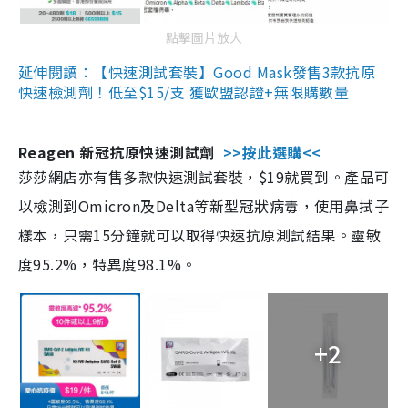
點擊圖片放大
延伸閱讀：【快速測試套裝】Good Mask發售3款抗原
快速檢測劑！低至$15/支 獲歐盟認證+無限購數量
Reagen 新冠抗原快速測試劑
>>按此選購<<
莎莎網店亦有售多款快速測試套裝，$19就買到。產品可
以檢測到Omicron及Delta等新型冠狀病毒，使用鼻拭子
樣本，只需15分鐘就可以取得快速抗原測試結果。靈敏
度95.2%，特異度98.1%。
+2