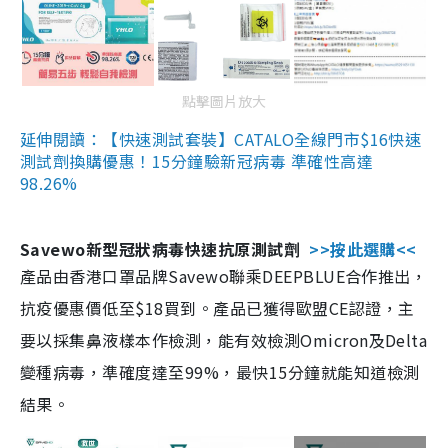
點擊圖片放大
延伸閱讀：【快速測試套裝】CATALO全線門市$16快速
測試劑換購優惠！15分鐘驗新冠病毒 準確性高達
98.26%
Savewo新型冠狀病毒快速抗原測試劑
>>按此選購<<
產品由香港口罩品牌Savewo聯乘DEEPBLUE合作推出，
抗疫優惠價低至$18買到。產品已獲得歐盟CE認證，主
要以採集鼻液樣本作檢測，能有效檢測Omicron及Delta
變種病毒，準確度達至99%，最快15分鐘就能知道檢測
結果。