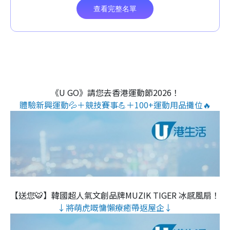
《U GO》請您去香港運動節2026！
體驗新興運動💦＋競技賽事💪＋100+運動用品攤位🔥
【送您🐯】韓國超人氣文創品牌MUZIK TIGER 冰感風扇！
↓將萌虎嘅慵懶療癒帶返屋企↓