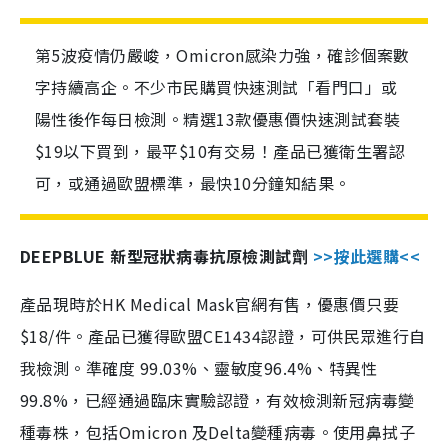
第5波疫情仍嚴峻，Omicron感染力強，確診個案數
字持續高企。不少市民購買快速測試「看門口」或
陽性後作每日檢測。精選13款優惠價快速測試套裝
$19以下買到，最平$10有交易！產品已獲衛生署認
可，或通過歐盟標準，最快10分鐘知結果。
DEEPBLUE 新型冠狀病毒抗原檢測試劑
>>按此選購<<
產品現時於HK Medical Mask官網有售，優惠價只要
$18/件。產品已獲得歐盟CE1434認證，可供民眾進行自
我檢測。準確度 99.03%、靈敏度96.4%、特異性
99.8%，已經通過臨床實驗認證，有效檢測新冠病毒變
種毒株，包括Omicron 及Delta變種病毒。使用鼻拭子