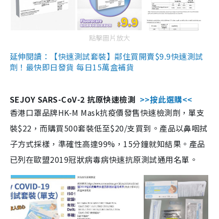
點擊圖片放大
延伸閱讀：【快速測試套裝】鄰住買開賣$9.9快速測試
劑！最快即日發貨 每日15萬盒補貨
SEJOY SARS-CoV-2 抗原快速檢測
>>按此選購<<
香港口罩品牌HK-M Mask抗疫價發售快速檢測劑，單支
裝$22，而購買500套裝低至$20/支買到。產品以鼻咽拭
子方式採樣，準確性高達99%，15分鐘就知結果。產品
已列在歐盟2019冠狀病毒病快速抗原測試通用名單。