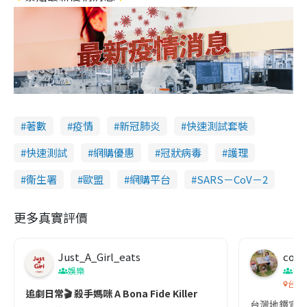
著數
疫情
新冠肺炎
快速測試套裝
快速測試
網購優惠
冠狀病毒
護理
衞生署
歐盟
網購平台
SARS－CoV－2
更多真實評價
Just_A_Girl_eats
co c
娛樂
吹
台灣
追劇日常🎬 殺手媽咪 A Bona Fide Killer
台灣地鐵宣