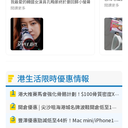
我最愛的韓國女演員孔曉振終於要回歸小螢幕啦!這次的劇本改編自同名
閱讀更多
閱讀更多
港生活限時優惠情報
1
港大推賽馬會強化骨骼計劃！$100骨質密度X光檢查 完成免費運動訓練送超市禮券！附參加資格
2
開倉優惠 | 尖沙咀海港城名牌波鞋開倉低至1折！On鞋$899起／Joy&Peace鞋履$98起
3
豐澤優惠勁減低至44折！Mac mini/iPhone17Pro大減價！廚房家電$220起