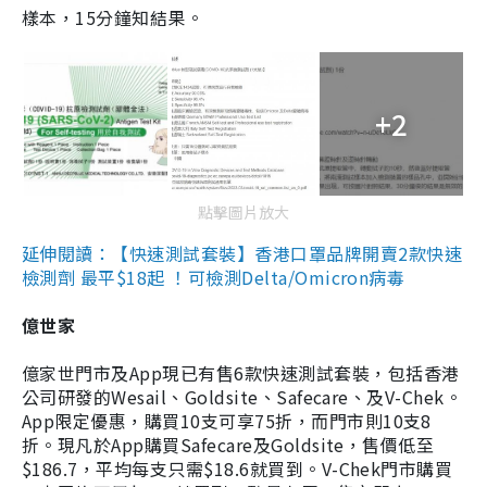
樣本，15分鐘知結果。
+2
點擊圖片放大
延伸閱讀：【快速測試套裝】香港口罩品牌開賣2款快速
檢測劑 最平$18起 ！可檢測Delta/Omicron病毒
億世家
億家世門市及App現已有售6款快速測試套裝，包括香港
公司研發的Wesail、Goldsite、Safecare、及V-Chek。
App限定優惠，購買10支可享75折，而門市則10支8
折。現凡於App購買Safecare及Goldsite，售價低至
$186.7，平均每支只需$18.6就買到。V-Chek門市購買