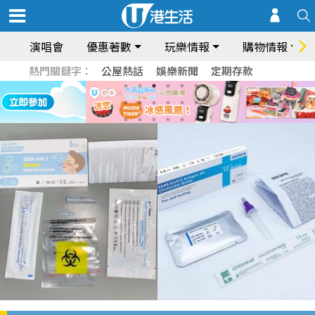
演唱會
優惠著數
玩樂情報
購物情報
熱門關鍵字：
公屋熱話
娛樂新聞
定期存款