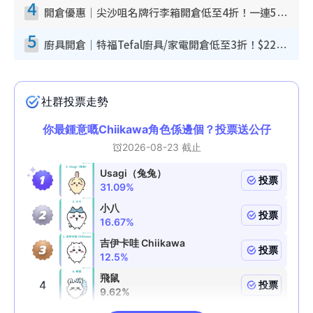
4
開倉優惠｜尖沙咀名牌行李箱開倉低至4折！一連5日 American Tourister/ace./Hallmark $200起！
5
廚具開倉｜特福Tefal廚具/家電開倉低至3折！$220起買平底鍋/炒鑊/湯煲！電飯煲/吸塵機/燙斗$418起