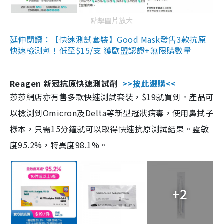
點擊圖片放大
延伸閱讀：【快速測試套裝】Good Mask發售3款抗原
快速檢測劑！低至$15/支 獲歐盟認證+無限購數量
Reagen 新冠抗原快速測試劑
>>按此選購<<
莎莎網店亦有售多款快速測試套裝，$19就買到。產品可
以檢測到Omicron及Delta等新型冠狀病毒，使用鼻拭子
樣本，只需15分鐘就可以取得快速抗原測試結果。靈敏
度95.2%，特異度98.1%。
+2