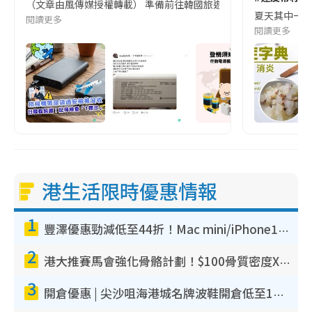
（文章由風傳媒授權轉載） 準備前往韓國旅遊的民眾，近期要特別留
夏天其中一種時
閱讀更多
閱讀更多
港生活限時優惠情報
1
豐澤優惠勁減低至44折！Mac mini/iPhone17Pro大減價！廚房家電$220起
2
港大推賽馬會強化骨骼計劃！$100骨質密度X光檢查 完成免費運動訓練送超市禮券！附參加資格
3
開倉優惠 | 尖沙咀海港城名牌波鞋開倉低至1折！On鞋$899起／Joy&Peace鞋履$98起