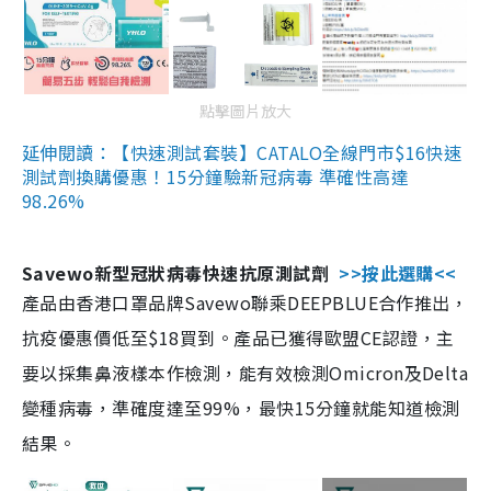
點擊圖片放大
延伸閱讀：【快速測試套裝】CATALO全線門市$16快速
測試劑換購優惠！15分鐘驗新冠病毒 準確性高達
98.26%
Savewo新型冠狀病毒快速抗原測試劑
>>按此選購<<
產品由香港口罩品牌Savewo聯乘DEEPBLUE合作推出，
抗疫優惠價低至$18買到。產品已獲得歐盟CE認證，主
要以採集鼻液樣本作檢測，能有效檢測Omicron及Delta
變種病毒，準確度達至99%，最快15分鐘就能知道檢測
結果。