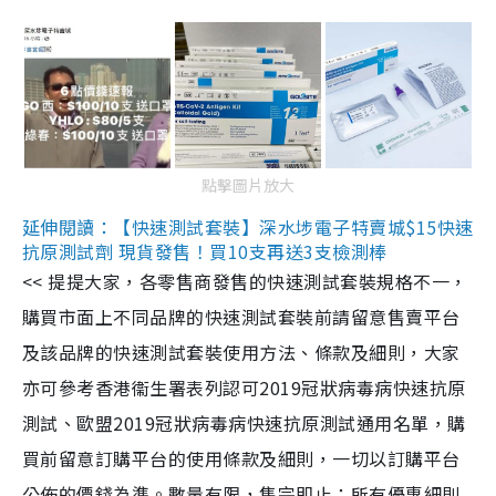
點擊圖片放大
延伸閱讀：【快速測試套裝】深水埗電子特賣城$15快速
抗原測試劑 現貨發售！買10支再送3支檢測棒
<< 提提大家，各零售商發售的快速測試套裝規格不一，
購買市面上不同品牌的快速測試套裝前請留意售賣平台
及該品牌的快速測試套裝使用方法、條款及細則，大家
亦可參考香港衞生署表列認可2019冠狀病毒病快速抗原
測試、歐盟2019冠狀病毒病快速抗原測試通用名單，購
買前留意訂購平台的使用條款及細則，一切以訂購平台
公佈的價錢為準。數量有限，售完即止；所有優惠細則