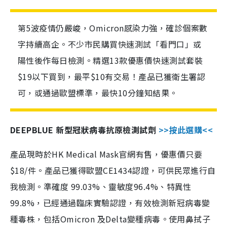
第5波疫情仍嚴峻，Omicron感染力強，確診個案數
字持續高企。不少市民購買快速測試「看門口」或
陽性後作每日檢測。精選13款優惠價快速測試套裝
$19以下買到，最平$10有交易！產品已獲衛生署認
可，或通過歐盟標準，最快10分鐘知結果。
DEEPBLUE 新型冠狀病毒抗原檢測試劑
>>按此選購<<
產品現時於HK Medical Mask官網有售，優惠價只要
$18/件。產品已獲得歐盟CE1434認證，可供民眾進行自
我檢測。準確度 99.03%、靈敏度96.4%、特異性
99.8%，已經通過臨床實驗認證，有效檢測新冠病毒變
種毒株，包括Omicron 及Delta變種病毒。使用鼻拭子