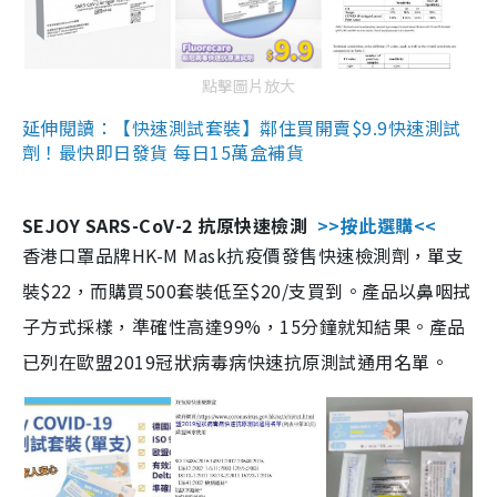
點擊圖片放大
延伸閱讀：【快速測試套裝】鄰住買開賣$9.9快速測試
劑！最快即日發貨 每日15萬盒補貨
SEJOY SARS-CoV-2 抗原快速檢測
>>按此選購<<
香港口罩品牌HK-M Mask抗疫價發售快速檢測劑，單支
裝$22，而購買500套裝低至$20/支買到。產品以鼻咽拭
子方式採樣，準確性高達99%，15分鐘就知結果。產品
已列在歐盟2019冠狀病毒病快速抗原測試通用名單。