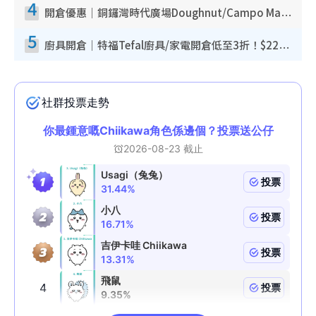
4
開倉優惠｜銅鑼灣時代廣場Doughnut/Campo Marzio開倉低至1折！背囊、書包、手袋劈價$200起
5
廚具開倉｜特福Tefal廚具/家電開倉低至3折！$220起買平底鍋/炒鑊/湯煲！電飯煲/吸塵機/燙斗$418起