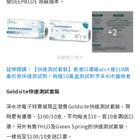
發DEEPBLUE 原廠版本。
+2
點擊圖片放大
延伸閱讀：【快速測試套裝】香港口罩廠acc+推$18病
毒抗原快速測試劑！捐贈10萬盒測試劑予深水埗露宿者
Goldsite快速測試套裝
深水埗電子特賣城現正發售Goldsite快速測試套裝，現
時更有優惠，$100/10支，平均每支$10，買10支再送口
罩。另外有售YHLO及Green Spring的快速測試套裝，
一樣低至$100/10支送口罩。