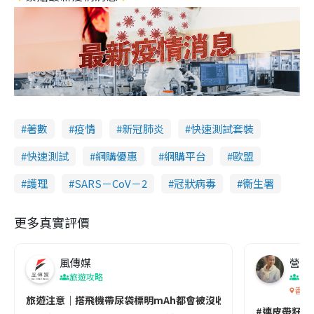
著數
疫情
新冠肺炎
快速測試套裝
快速測試
網購優惠
網購平台
歐盟
護理
SARS－CoV－2
冠狀病毒
衞生署
更多真實評價
風傳媒
營養教
旅遊攻略
生
香港
旅遊注意｜搭飛機帶尿袋標明mAh都會被沒收😱出發前切記檢查「1
#連皮帶籽都