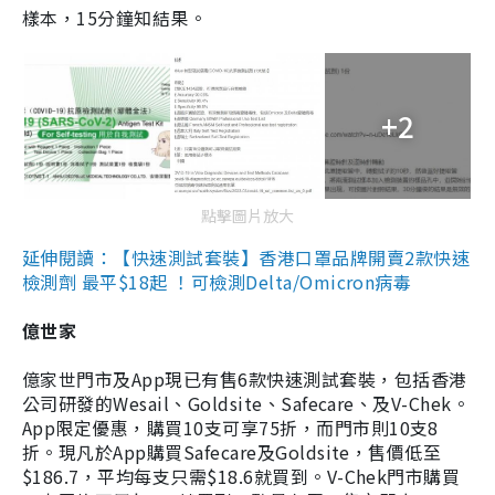
樣本，15分鐘知結果。
+2
點擊圖片放大
延伸閱讀：【快速測試套裝】香港口罩品牌開賣2款快速
檢測劑 最平$18起 ！可檢測Delta/Omicron病毒
億世家
億家世門市及App現已有售6款快速測試套裝，包括香港
公司研發的Wesail、Goldsite、Safecare、及V-Chek。
App限定優惠，購買10支可享75折，而門市則10支8
折。現凡於App購買Safecare及Goldsite，售價低至
$186.7，平均每支只需$18.6就買到。V-Chek門市購買