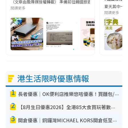
（文章由風傳媒授權轉載） 準備前往韓國旅遊的民眾，近期要特別留
夏天其中一種時
閱讀更多
閱讀更多
港生活限時優惠情報
1
長者優惠｜OK便利店推樂悠咭優惠！買麵包/牛奶/保健品拍卡即減
2
【8月生日優惠2026】全港85大食買玩著數攻略 自助餐/火鍋放題同行免費＋誠品/DONKI送現金券
3
開倉優惠｜銅鑼灣MICHAEL KORS開倉低至17折！直擊$500起買手袋/銀包/鞋款 必買經典Jet Set系列