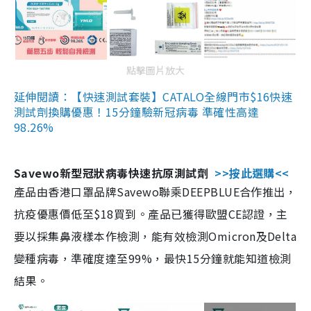
點擊圖片放大
延伸閱讀：【快速測試套裝】CATALO全線門市$16快速
測試劑換購優惠！15分鐘驗新冠病毒 準確性高達
98.26%
Savewo新型冠狀病毒快速抗原測試劑
>>按此選購<<
產品由香港口罩品牌Savewo聯乘DEEPBLUE合作推出，
抗疫優惠價低至$18買到。產品已獲得歐盟CE認證，主
要以採集鼻液樣本作檢測，能有效檢測Omicron及Delta
變種病毒，準確度達至99%，最快15分鐘就能知道檢測
結果。