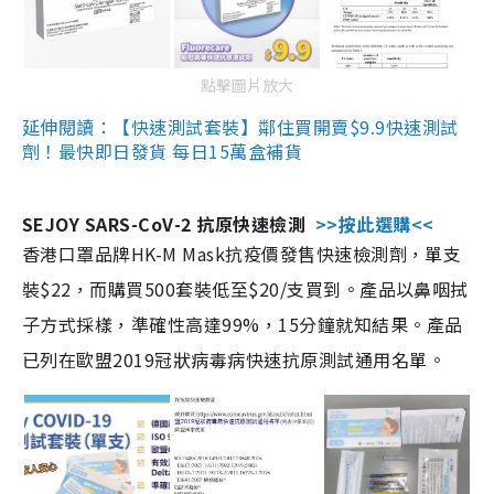
點擊圖片放大
延伸閱讀：【快速測試套裝】鄰住買開賣$9.9快速測試
劑！最快即日發貨 每日15萬盒補貨
SEJOY SARS-CoV-2 抗原快速檢測
>>按此選購<<
香港口罩品牌HK-M Mask抗疫價發售快速檢測劑，單支
裝$22，而購買500套裝低至$20/支買到。產品以鼻咽拭
子方式採樣，準確性高達99%，15分鐘就知結果。產品
已列在歐盟2019冠狀病毒病快速抗原測試通用名單。