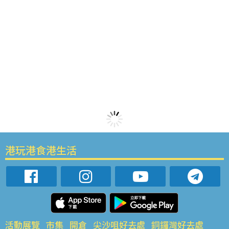
港玩港食港生活
活動展覽
市集
開倉
尖沙咀好去處
銅鑼灣好去處