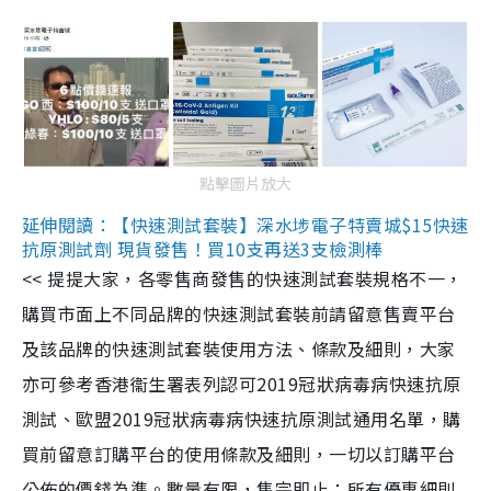
點擊圖片放大
延伸閱讀：【快速測試套裝】深水埗電子特賣城$15快速
抗原測試劑 現貨發售！買10支再送3支檢測棒
<< 提提大家，各零售商發售的快速測試套裝規格不一，
購買市面上不同品牌的快速測試套裝前請留意售賣平台
及該品牌的快速測試套裝使用方法、條款及細則，大家
亦可參考香港衞生署表列認可2019冠狀病毒病快速抗原
測試、歐盟2019冠狀病毒病快速抗原測試通用名單，購
買前留意訂購平台的使用條款及細則，一切以訂購平台
公佈的價錢為準。數量有限，售完即止；所有優惠細則