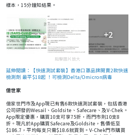
樣本，15分鐘知結果。
+2
點擊圖片放大
延伸閱讀：【快速測試套裝】香港口罩品牌開賣2款快速
檢測劑 最平$18起 ！可檢測Delta/Omicron病毒
億世家
億家世門市及App現已有售6款快速測試套裝，包括香港
公司研發的Wesail、Goldsite、Safecare、及V-Chek。
App限定優惠，購買10支可享75折，而門市則10支8
折。現凡於App購買Safecare及Goldsite，售價低至
$186.7，平均每支只需$18.6就買到。V-Chek門市購買