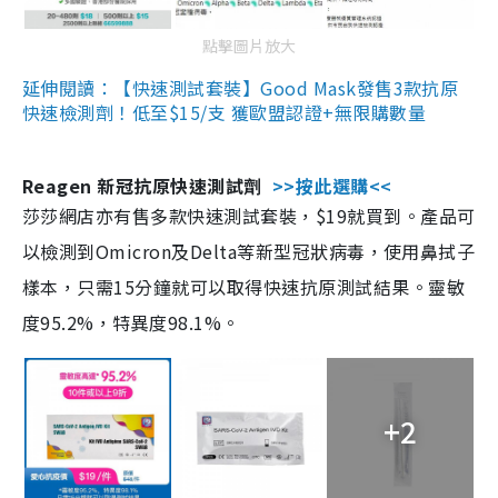
點擊圖片放大
延伸閱讀：【快速測試套裝】Good Mask發售3款抗原
快速檢測劑！低至$15/支 獲歐盟認證+無限購數量
Reagen 新冠抗原快速測試劑
>>按此選購<<
莎莎網店亦有售多款快速測試套裝，$19就買到。產品可
以檢測到Omicron及Delta等新型冠狀病毒，使用鼻拭子
樣本，只需15分鐘就可以取得快速抗原測試結果。靈敏
度95.2%，特異度98.1%。
+2