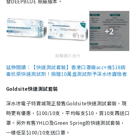
發DEEPBLUE 原廠版本。
+2
點擊圖片放大
延伸閱讀：【快速測試套裝】香港口罩廠acc+推$18病
毒抗原快速測試劑！捐贈10萬盒測試劑予深水埗露宿者
Goldsite快速測試套裝
深水埗電子特賣城現正發售Goldsite快速測試套裝，現
時更有優惠，$100/10支，平均每支$10，買10支再送口
罩。另外有售YHLO及Green Spring的快速測試套裝，
一樣低至$100/10支送口罩。