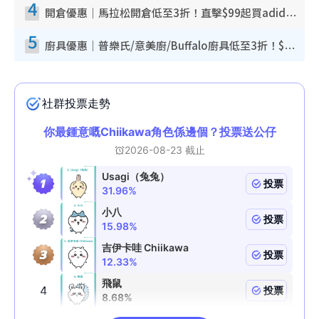
4
開倉優惠｜馬拉松開倉低至3折！直擊$99起買adidas／New Balance／Puma鞋款 STANLEY保溫杯劈價至$119起
5
廚具優惠｜普樂氏/意美廚/Buffalo廚具低至3折！$89起買煎鍋／炒鑊／個人鍋 同場小家電激減至$99起