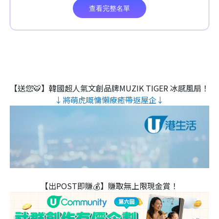
【送您🐯】韓國超人氣文創品牌MUZIK TIGER 冰感風扇！
↓將萌虎嘅慵懶療癒帶返屋企↓
【出POST即賺💰】賺取無上限現金賞！