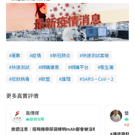
著數
疫情
新冠肺炎
快速測試套裝
快速測試
網購優惠
網購平台
衞生署
冠狀病毒
歐盟
護理
SARS－CoV－2
更多真實評價
風傳媒
營養教
旅遊攻略
生
香港
旅遊注意｜搭飛機帶尿袋標明mAh都會被沒收😱出發前切記檢查「1
#連皮帶籽都