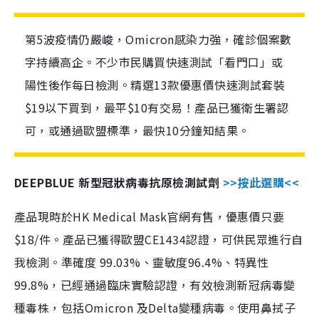
第5波疫情仍嚴峻，Omicron感染力強，確診個案數
字持續高企。不少市民購買快速測試「看門口」或
陽性後作每日檢測。精選13款優惠價快速測試套裝
$19以下買到，最平$10有交易！產品已獲衛生署認
可，或通過歐盟標準，最快10分鐘知結果。
DEEPBLUE 新型冠狀病毒抗原檢測試劑
>>按此選購<<
產品現時於HK Medical Mask官網有售，優惠價只要
$18/件。產品已獲得歐盟CE1434認證，可供民眾進行自
我檢測。準確度 99.03%、靈敏度96.4%、特異性
99.8%，已經通過臨床實驗認證，有效檢測新冠病毒變
種毒株，包括Omicron 及Delta變種病毒。使用鼻拭子