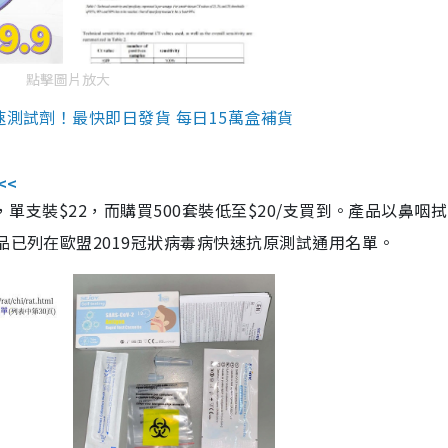
點擊圖片放大
速測試劑！最快即日發貨 每日15萬盒補貨
<<
，單支裝$22，而購買500套裝低至$20/支買到。產品以鼻咽
品已列在歐盟2019冠狀病毒病快速抗原測試通用名單。