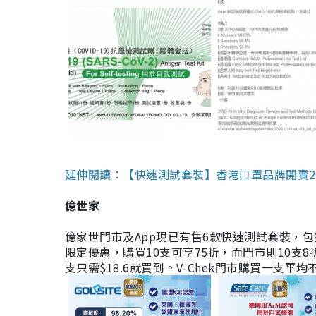
延伸閱讀：【快速測試套裝】香港口罩品牌開賣2款快速
億世家
億家世門市及App現已有售6款快速測試套裝，包括香港公司
限定優惠，購買10支可享75折，而門市則10支8折。現
支只需$18.6就買到。V-Chek門市購買一支平