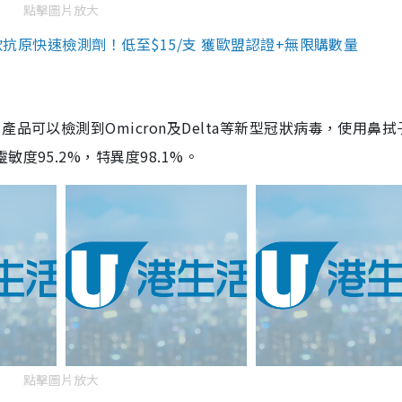
點擊圖片放大
3款抗原快速檢測劑！低至$15/支 獲歐盟認證+無限購數量
品可以檢測到Omicron及Delta等新型冠狀病毒，使用鼻拭
度95.2%，特異度98.1%。
點擊圖片放大