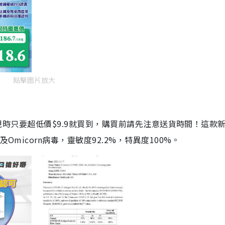
點擊圖片放大
劑，現時只要超低價$9.9就買到，購買前請先注意送貨時間！這款
Omicorn病毒，靈敏度92.2%，特異度100%。