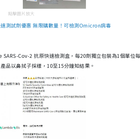
點擊圖片放大
測試劑優惠 無限購數量！可檢測Omicron病毒
are SARS-Cov-2 抗原快速檢測盒，每20劑獨立包裝為1個單位
5。產品以鼻拭子採樣，10至15分鐘知結果。