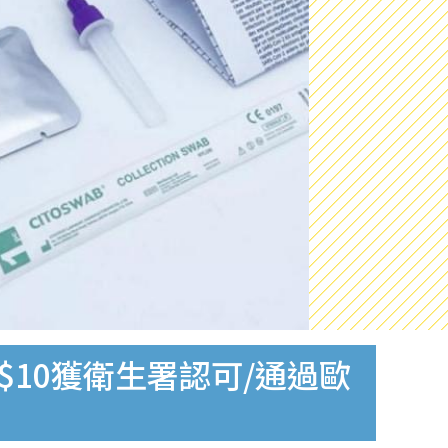
$10獲衛生署認可/通過歐