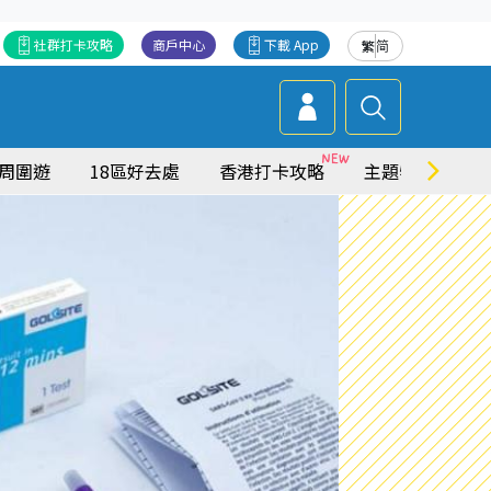
社群打卡攻略
商戶中心
下載 App
繁
简
周圍遊
18區好去處
香港打卡攻略
主題特集