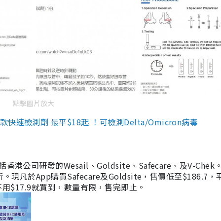
點擊圖片放大
檢測劑 最平$18起 ！可檢測Delta/Omicron病毒
研發的Wesail、Goldsite、Safecare、及V-Chek。
凡於App購買Safecare及Goldsite，售價低至$186.7
均不用$17.9就買到，數量有限，售完即止。