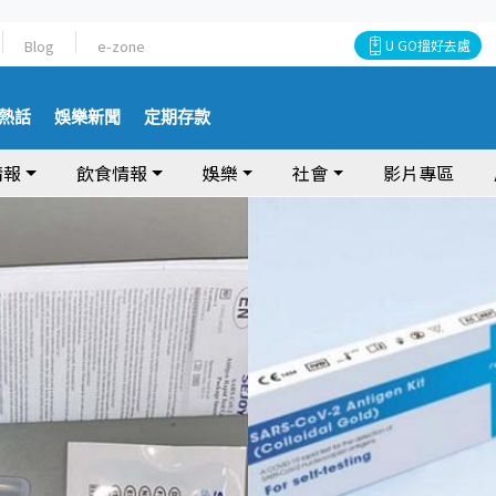
Blog
e-zone
U GO搵好去處
熱話
娛樂新聞
定期存款
情報
飲食情報
娛樂
社會
影片專區