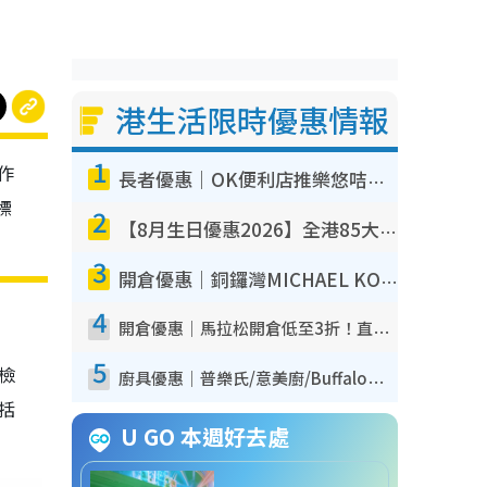
港生活限時優惠情報
1
作
長者優惠｜OK便利店推樂悠咭優惠！買麵包/牛奶/保健品拍卡即減
標
2
【8月生日優惠2026】全港85大食買玩著數攻略 自助餐/火鍋放題同行免費＋誠品/DONKI送現金券
3
開倉優惠｜銅鑼灣MICHAEL KORS開倉低至17折！直擊$500起買手袋/銀包/鞋款 必買經典Jet Set系列
4
開倉優惠｜馬拉松開倉低至3折！直擊$99起買adidas／New Balance／Puma鞋款 STANLEY保溫杯劈價至$119起
5
我檢
廚具優惠｜普樂氏/意美廚/Buffalo廚具低至3折！$89起買煎鍋／炒鑊／個人鍋 同場小家電激減至$99起
包括
U GO 本週好去處