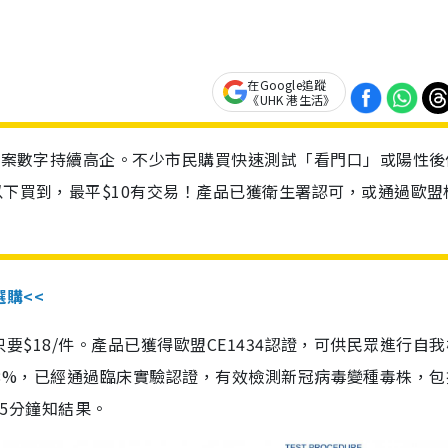
在Google追蹤
《UHK 港生活》
診個案數字持續高企。不少市民購買快速測試「看門口」或陽性後
以下買到，最平$10有交易！產品已獲衛生署認可，或通過歐盟
選購<<
惠價只要$18/件。產品已獲得歐盟CE1434認證，可供民眾進行自
性99.8%，已經通過臨床實驗認證，有效檢測新冠病毒變種毒株，
，15分鐘知結果。