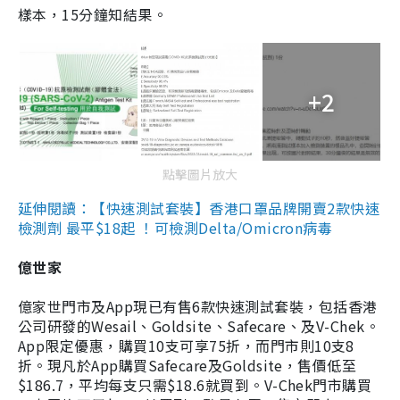
樣本，15分鐘知結果。
+2
點擊圖片放大
延伸閱讀：【快速測試套裝】香港口罩品牌開賣2款快速
檢測劑 最平$18起 ！可檢測Delta/Omicron病毒
億世家
億家世門市及App現已有售6款快速測試套裝，包括香港
公司研發的Wesail、Goldsite、Safecare、及V-Chek。
App限定優惠，購買10支可享75折，而門市則10支8
折。現凡於App購買Safecare及Goldsite，售價低至
$186.7，平均每支只需$18.6就買到。V-Chek門市購買