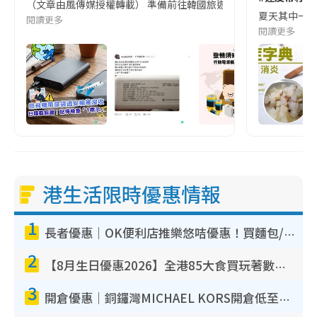
（文章由風傳媒授權轉載） 準備前往韓國旅遊的民眾，近期要特別留
夏天其中一種時
閱讀更多
閱讀更多
港生活限時優惠情報
1
長者優惠｜OK便利店推樂悠咭優惠！買麵包/牛奶/保健品拍卡即減
2
【8月生日優惠2026】全港85大食買玩著數攻略 自助餐/火鍋放題同行免費＋誠品/DONKI送現金券
3
開倉優惠｜銅鑼灣MICHAEL KORS開倉低至17折！直擊$500起買手袋/銀包/鞋款 必買經典Jet Set系列