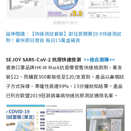
點擊圖片放大
延伸閱讀：【快速測試套裝】鄰住買開賣$9.9快速測試
劑！最快即日發貨 每日15萬盒補貨
SEJOY SARS-CoV-2 抗原快速檢測
>>按此選購<<
香港口罩品牌HK-M Mask抗疫價發售快速檢測劑，單支
裝$22，而購買500套裝低至$20/支買到。產品以鼻咽拭
子方式採樣，準確性高達99%，15分鐘就知結果。產品
已列在歐盟2019冠狀病毒病快速抗原測試通用名單。