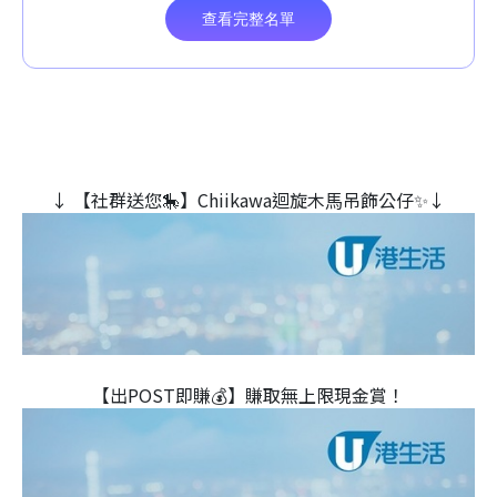
↓ 【社群送您🎠】Chiikawa迴旋木⾺吊飾公仔✨↓
【出POST即賺💰】賺取無上限現金賞！