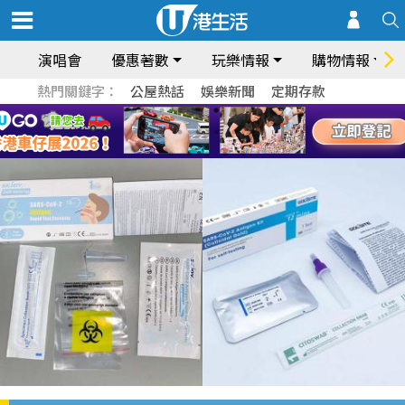
演唱會
優惠著數
玩樂情報
購物情報
熱門關鍵字：
公屋熱話
娛樂新聞
定期存款