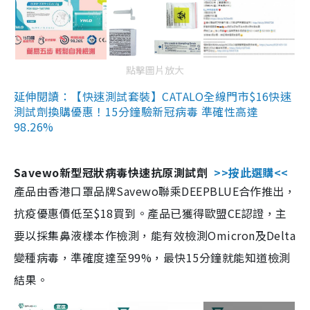
點擊圖片放大
延伸閱讀：【快速測試套裝】CATALO全線門市$16快速
測試劑換購優惠！15分鐘驗新冠病毒 準確性高達
98.26%
Savewo新型冠狀病毒快速抗原測試劑
>>按此選購<<
產品由香港口罩品牌Savewo聯乘DEEPBLUE合作推出，
抗疫優惠價低至$18買到。產品已獲得歐盟CE認證，主
要以採集鼻液樣本作檢測，能有效檢測Omicron及Delta
變種病毒，準確度達至99%，最快15分鐘就能知道檢測
結果。