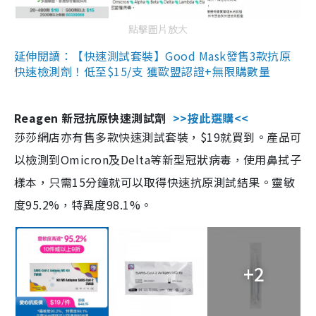
點擊圖片放大
延伸閱讀：【快速測試套裝】Good Mask發售3款抗原
快速檢測劑！低至$15/支 獲歐盟認證+無限購數量
Reagen 新冠抗原快速測試劑
>>按此選購<<
莎莎網店亦有售多款快速測試套裝，$19就買到。產品可
以檢測到Omicron及Delta等新型冠狀病毒，使用鼻拭子
樣本，只需15分鐘就可以取得快速抗原測試結果。靈敏
度95.2%，特異度98.1%。
+2