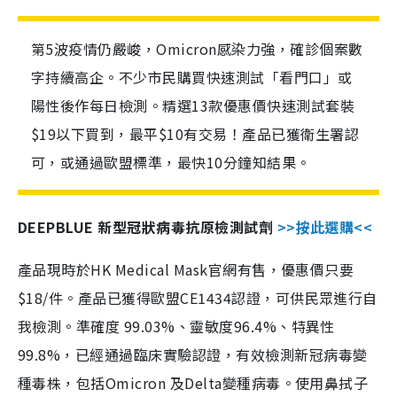
第5波疫情仍嚴峻，Omicron感染力強，確診個案數
字持續高企。不少市民購買快速測試「看門口」或
陽性後作每日檢測。精選13款優惠價快速測試套裝
$19以下買到，最平$10有交易！產品已獲衛生署認
可，或通過歐盟標準，最快10分鐘知結果。
DEEPBLUE 新型冠狀病毒抗原檢測試劑
>>按此選購<<
產品現時於HK Medical Mask官網有售，優惠價只要
$18/件。產品已獲得歐盟CE1434認證，可供民眾進行自
我檢測。準確度 99.03%、靈敏度96.4%、特異性
99.8%，已經通過臨床實驗認證，有效檢測新冠病毒變
種毒株，包括Omicron 及Delta變種病毒。使用鼻拭子