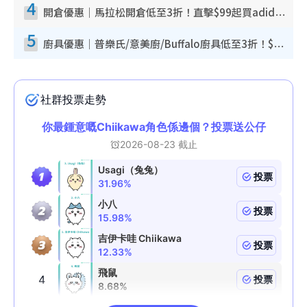
4
開倉優惠｜馬拉松開倉低至3折！直擊$99起買adidas／New Balance／Puma鞋款 STANLEY保溫杯劈價至$119起
5
廚具優惠｜普樂氏/意美廚/Buffalo廚具低至3折！$89起買煎鍋／炒鑊／個人鍋 同場小家電激減至$99起