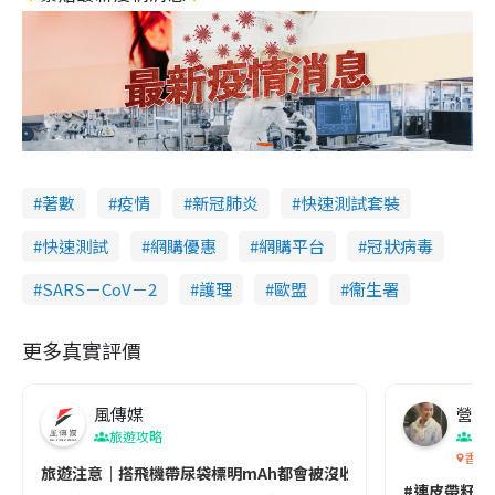
著數
疫情
新冠肺炎
快速測試套裝
快速測試
網購優惠
網購平台
冠狀病毒
SARS－CoV－2
護理
歐盟
衞生署
更多真實評價
風傳媒
營養教
旅遊攻略
生
香港
旅遊注意｜搭飛機帶尿袋標明mAh都會被沒收😱出發前切記檢查「1
#連皮帶籽都