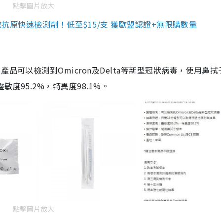
點擊圖片放大
3款抗原快速檢測劑！低至$15/支 獲歐盟認證+無限購數量
品可以檢測到Omicron及Delta等新型冠狀病毒，使用鼻拭
度95.2%，特異度98.1%。
點擊圖片放大