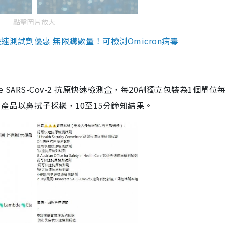
點擊圖片放大
測試劑優惠 無限購數量！可檢測Omicron病毒
are SARS-Cov-2 抗原快速檢測盒，每20劑獨立包裝為1個單位
5。產品以鼻拭子採樣，10至15分鐘知結果。