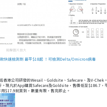
點擊圖片放大
檢測劑 最平$18起 ！可檢測Delta/Omicron病毒
研發的Wesail、Goldsite、Safecare、及V-Chek。
凡於App購買Safecare及Goldsite，售價低至$186.7
均不用$17.9就買到，數量有限，售完即止。