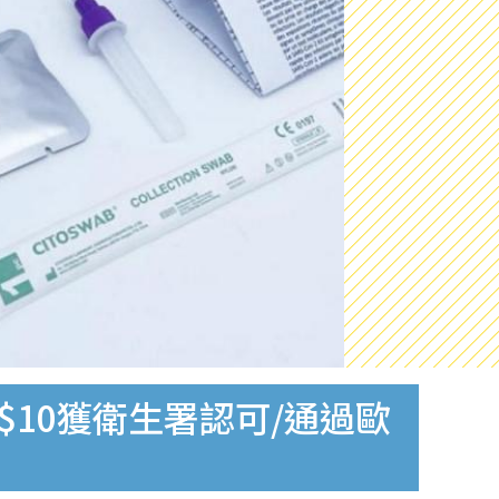
$10獲衛生署認可/通過歐