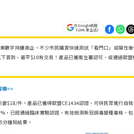
在Google追蹤
《UHK 港生活》
診個案數字持續高企。不少市民購買快速測試「看門口」或陽性後
以下買到，最平$10有交易！產品已獲衛生署認可，或通過歐盟
選購<<
惠價只要$18/件。產品已獲得歐盟CE1434認證，可供民眾進行自
性99.8%，已經通過臨床實驗認證，有效檢測新冠病毒變種毒株，
，15分鐘知結果。