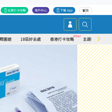
社群打卡攻略
商戶中心
下載 App
繁
简
周圍遊
18區好去處
香港打卡攻略
主題特集