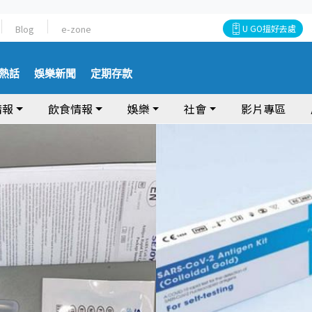
Blog
e-zone
U GO搵好去處
熱話
娛樂新聞
定期存款
情報
飲食情報
娛樂
社會
影片專區