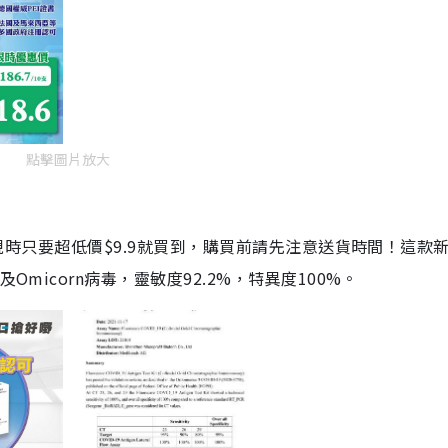
點擊圖片放大
劑，現時只要超低價$9.9就買到，購買前請先注意送貨時間！這款
Omicorn病毒，靈敏度92.2%，特異度100%。