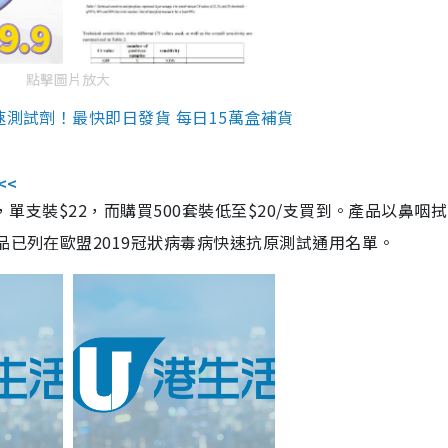
點擊圖片放大
速測試劑！最快即日發貨 每日15萬盒補貨
<<
，單支裝$22，而購買500套裝低至$20/支買到。產品以鼻咽
品已列在歐盟2019冠狀病毒病快速抗原測試通用名單。