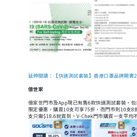
延伸閱讀：【快速測試套裝】香港口罩品牌開賣2款快速
億世家
億家世門市及App現已有售6款快速測試套裝，包括香港公司
限定優惠，購買10支可享75折，而門市則10支8折。現
支只需$18.6就買到。V-Chek門市購買一支平