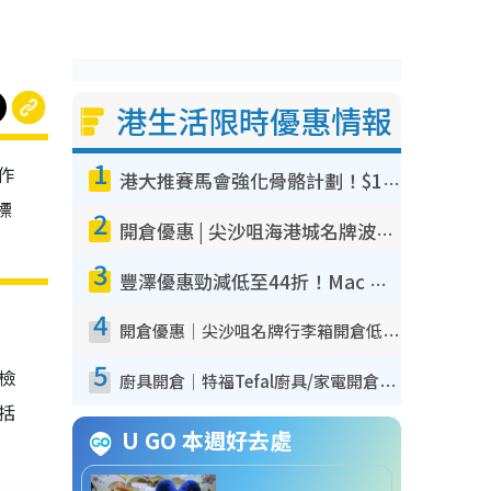
港生活限時優惠情報
1
作
港大推賽馬會強化骨骼計劃！$100骨質密度X光檢查 完成免費運動訓練送超市禮券！附參加資格
標
2
開倉優惠 | 尖沙咀海港城名牌波鞋開倉低至1折！On鞋$899起／Joy&Peace鞋履$98起
3
豐澤優惠勁減低至44折！Mac mini/iPhone17Pro大減價！廚房家電$220起
4
開倉優惠｜尖沙咀名牌行李箱開倉低至4折！一連5日 American Tourister/ace./Hallmark $200起！
5
我檢
廚具開倉｜特福Tefal廚具/家電開倉低至3折！$220起買平底鍋/炒鑊/湯煲！電飯煲/吸塵機/燙斗$418起
包括
U GO 本週好去處