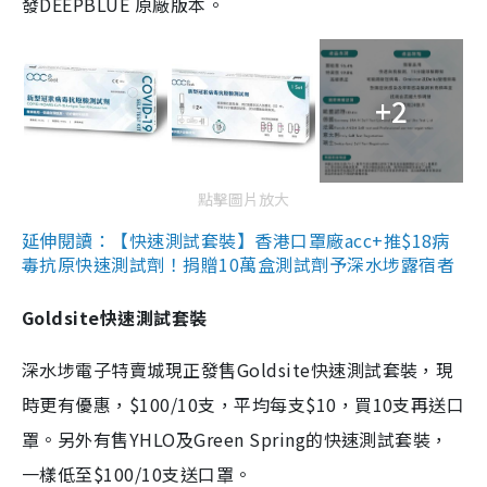
發DEEPBLUE 原廠版本。
+2
點擊圖片放大
延伸閱讀：【快速測試套裝】香港口罩廠acc+推$18病
毒抗原快速測試劑！捐贈10萬盒測試劑予深水埗露宿者
Goldsite快速測試套裝
深水埗電子特賣城現正發售Goldsite快速測試套裝，現
時更有優惠，$100/10支，平均每支$10，買10支再送口
罩。另外有售YHLO及Green Spring的快速測試套裝，
一樣低至$100/10支送口罩。