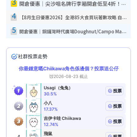
3
開倉優惠｜尖沙咀名牌行李箱開倉低至4折！一連5日 American Tourister/ace./Hallmark $200起！
4
【8月生日優惠2026】全港85大食買玩著數攻略 自助餐/火鍋放題同行免費＋誠品/DONKI送現金券
5
開倉優惠｜銅鑼灣時代廣場Doughnut/Campo Marzio開倉低至1折！背囊、書包、手袋劈價$200起