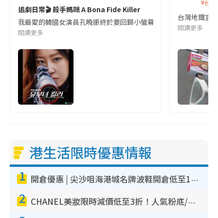
台灣
追劇日常🎬 殺手媽咪 A Bona Fide Killer
台灣地鐵宣
我最愛的韓國女演員孔曉振終於要回歸小螢幕啦!這次的劇本改編自同名
閱讀更多
閱讀更多
港生活限時優惠情報
1
開倉優惠 | 尖沙咀海港城名牌波鞋開倉低至1折！On鞋$899起／Joy&Peace鞋履$98起
2
CHANEL美妝限時減價低至3折！人氣粉底/唇膏/精華液低至$275！COCO香水都有平