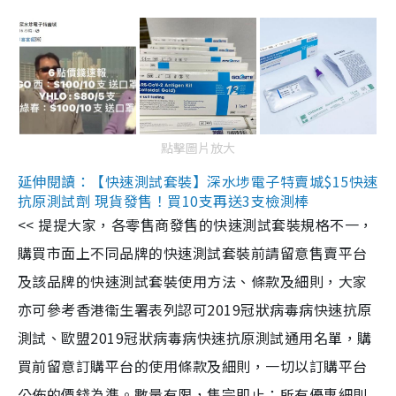
點擊圖片放大
延伸閱讀：【快速測試套裝】深水埗電子特賣城$15快速
抗原測試劑 現貨發售！買10支再送3支檢測棒
<< 提提大家，各零售商發售的快速測試套裝規格不一，
購買市面上不同品牌的快速測試套裝前請留意售賣平台
及該品牌的快速測試套裝使用方法、條款及細則，大家
亦可參考香港衞生署表列認可2019冠狀病毒病快速抗原
測試、歐盟2019冠狀病毒病快速抗原測試通用名單，購
買前留意訂購平台的使用條款及細則，一切以訂購平台
公佈的價錢為準。數量有限，售完即止；所有優惠細則