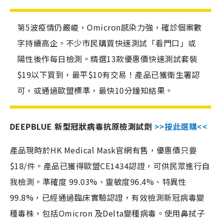
第5波疫情仍嚴峻，Omicron感染力強，確診個案數
字持續高企。不少市民購買快速測試「看門口」或
陽性後作每日檢測。精選13款優惠價快速測試套裝
$19以下買到，最平$10有交易！產品已獲衛生署認
可，或通過歐盟標準，最快10分鐘知結果。
DEEPBLUE 新型冠狀病毒抗原檢測試劑
>>按此選購<<
產品現時於HK Medical Mask官網有售，優惠價只要
$18/件。產品已獲得歐盟CE1434認證，可供民眾進行自
我檢測。準確度 99.03%、靈敏度96.4%、特異性
99.8%，已經通過臨床實驗認證，有效檢測新冠病毒變
種毒株，包括Omicron 及Delta變種病毒。使用鼻拭子