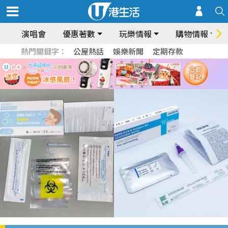
演唱會
優惠著數
玩樂情報
購物情報
熱門關鍵字：
公屋熱話
娛樂新聞
定期存款