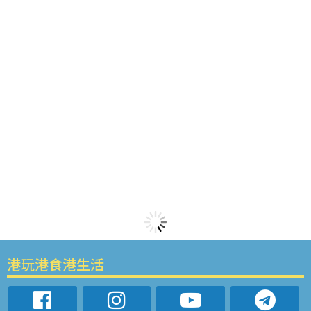
港玩港食港生活