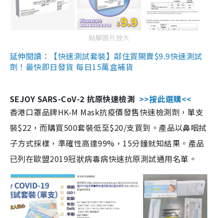
點擊圖片放大
延伸閱讀：【快速測試套裝】鄰住買開賣$9.9快速測試
劑！最快即日發貨 每日15萬盒補貨
SEJOY SARS-CoV-2 抗原快速檢測
>>按此選購<<
香港口罩品牌HK-M Mask抗疫價發售快速檢測劑，單支
裝$22，而購買500套裝低至$20/支買到。產品以鼻咽拭
子方式採樣，準確性高達99%，15分鐘就知結果。產品
已列在歐盟2019冠狀病毒病快速抗原測試通用名單。