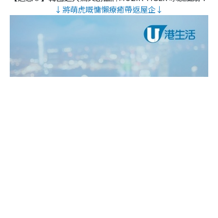
↓將萌虎嘅慵懶療癒帶返屋企↓