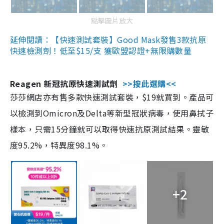
點擊圖片放大
延伸閱讀：【快速測試套裝】Good Mask發售3款抗原
快速檢測劑！低至$15/支 獲歐盟認證+無限購數量
Reagen 新冠抗原快速測試劑
>>按此選購<<
莎莎網店亦有售多款快速測試套裝，$19就買到。產品可
以檢測到Omicron及Delta等新型冠狀病毒，使用鼻拭子
樣本，只需15分鐘就可以取得快速抗原測試結果。靈敏
度95.2%，特異度98.1%。
+2