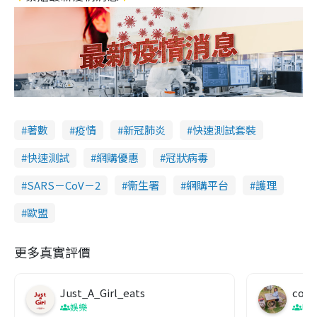
著數
疫情
新冠肺炎
快速測試套裝
快速測試
網購優惠
冠狀病毒
SARS－CoV－2
衞生署
網購平台
護理
歐盟
更多真實評價
Just_A_Girl_eats
co c
娛樂
吹