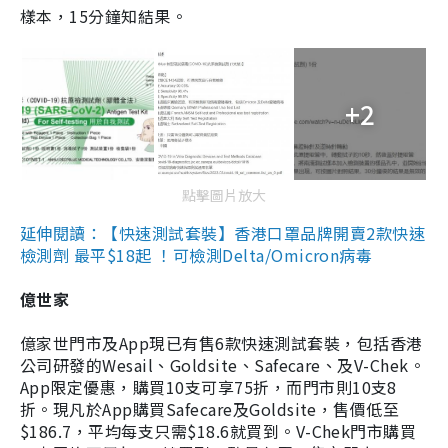
樣本，15分鐘知結果。
+2
點擊圖片放大
延伸閱讀：【快速測試套裝】香港口罩品牌開賣2款快速
檢測劑 最平$18起 ！可檢測Delta/Omicron病毒
億世家
億家世門市及App現已有售6款快速測試套裝，包括香港
公司研發的Wesail、Goldsite、Safecare、及V-Chek。
App限定優惠，購買10支可享75折，而門市則10支8
折。現凡於App購買Safecare及Goldsite，售價低至
$186.7，平均每支只需$18.6就買到。V-Chek門市購買