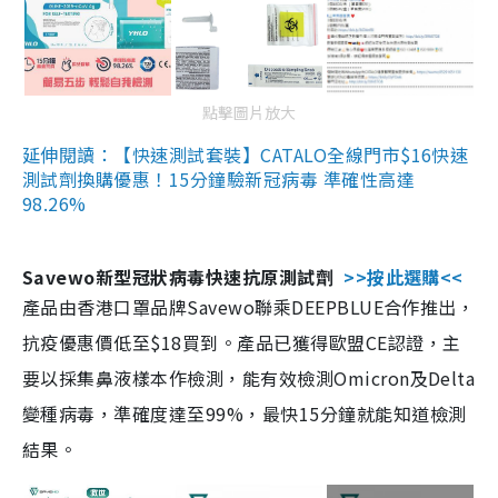
點擊圖片放大
延伸閱讀：【快速測試套裝】CATALO全線門市$16快速
測試劑換購優惠！15分鐘驗新冠病毒 準確性高達
98.26%
Savewo新型冠狀病毒快速抗原測試劑
>>按此選購<<
產品由香港口罩品牌Savewo聯乘DEEPBLUE合作推出，
抗疫優惠價低至$18買到。產品已獲得歐盟CE認證，主
要以採集鼻液樣本作檢測，能有效檢測Omicron及Delta
變種病毒，準確度達至99%，最快15分鐘就能知道檢測
結果。