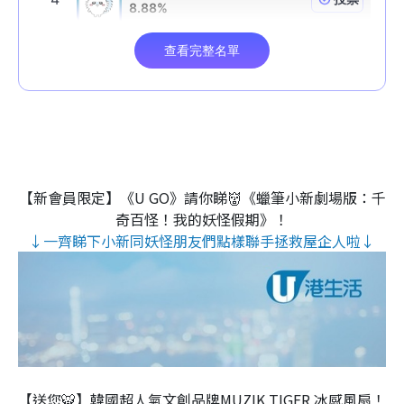
【新會員限定】《U GO》請你睇👹《蠟筆小新劇場版：千
奇百怪！我的妖怪假期》！
↓一齊睇下小新同妖怪朋友們點樣聯手拯救屋企人啦↓
【送您🐯】韓國超人氣文創品牌MUZIK TIGER 冰感風扇！