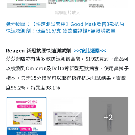
點擊圖片放大
延伸閱讀：【快速測試套裝】Good Mask發售3款抗原
快速檢測劑！低至$15/支 獲歐盟認證+無限購數量
Reagen 新冠抗原快速測試劑
>>按此選購<<
莎莎網店亦有售多款快速測試套裝，$19就買到。產品可
以檢測到Omicron及Delta等新型冠狀病毒，使用鼻拭子
樣本，只需15分鐘就可以取得快速抗原測試結果。靈敏
度95.2%，特異度98.1%。
+2