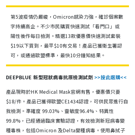
第5波疫情仍嚴峻，Omicron感染力強，確診個案數
字持續高企。不少市民購買快速測試「看門口」或
陽性後作每日檢測。精選13款優惠價快速測試套裝
$19以下買到，最平$10有交易！產品已獲衛生署認
可，或通過歐盟標準，最快10分鐘知結果。
DEEPBLUE 新型冠狀病毒抗原檢測試劑
>>按此選購<<
產品現時於HK Medical Mask官網有售，優惠價只要
$18/件。產品已獲得歐盟CE1434認證，可供民眾進行自
我檢測。準確度 99.03%、靈敏度96.4%、特異性
99.8%，已經通過臨床實驗認證，有效檢測新冠病毒變
種毒株，包括Omicron 及Delta變種病毒。使用鼻拭子