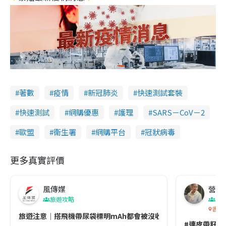
著數
疫情
新冠肺炎
快速測試套裝
快速測試
網購優惠
護理
SARS－CoV－2
歐盟
衞生署
網購平台
冠狀病毒
更多真實評價
風傳媒
營養教
旅遊攻略
生
香港
旅遊注意｜搭飛機帶尿袋標明mAh都會被沒收😱出發前切記檢查「1
#連皮帶籽都