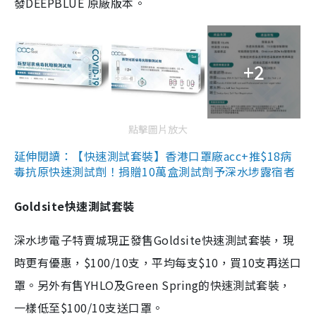
發DEEPBLUE 原廠版本。
+2
點擊圖片放大
延伸閱讀：【快速測試套裝】香港口罩廠acc+推$18病
毒抗原快速測試劑！捐贈10萬盒測試劑予深水埗露宿者
Goldsite快速測試套裝
深水埗電子特賣城現正發售Goldsite快速測試套裝，現
時更有優惠，$100/10支，平均每支$10，買10支再送口
罩。另外有售YHLO及Green Spring的快速測試套裝，
一樣低至$100/10支送口罩。