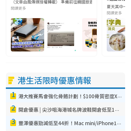
（文章由風傳媒授權轉載） 準備前往韓國旅遊的民眾，近期要特別留
夏天其中一種時
閱讀更多
閱讀更多
港生活限時優惠情報
1
港大推賽馬會強化骨骼計劃！$100骨質密度X光檢查 完成免費運動訓練送超市禮券！附參加資格
2
開倉優惠 | 尖沙咀海港城名牌波鞋開倉低至1折！On鞋$899起／Joy&Peace鞋履$98起
3
豐澤優惠勁減低至44折！Mac mini/iPhone17Pro大減價！廚房家電$220起