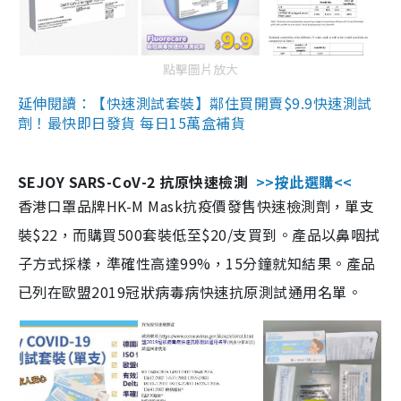
點擊圖片放大
延伸閱讀：【快速測試套裝】鄰住買開賣$9.9快速測試
劑！最快即日發貨 每日15萬盒補貨
SEJOY SARS-CoV-2 抗原快速檢測
>>按此選購<<
香港口罩品牌HK-M Mask抗疫價發售快速檢測劑，單支
裝$22，而購買500套裝低至$20/支買到。產品以鼻咽拭
子方式採樣，準確性高達99%，15分鐘就知結果。產品
已列在歐盟2019冠狀病毒病快速抗原測試通用名單。