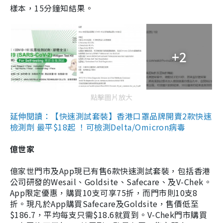
樣本，15分鐘知結果。
+2
點擊圖片放大
延伸閱讀：【快速測試套裝】香港口罩品牌開賣2款快速
檢測劑 最平$18起 ！可檢測Delta/Omicron病毒
億世家
億家世門市及App現已有售6款快速測試套裝，包括香港
公司研發的Wesail、Goldsite、Safecare、及V-Chek。
App限定優惠，購買10支可享75折，而門市則10支8
折。現凡於App購買Safecare及Goldsite，售價低至
$186.7，平均每支只需$18.6就買到。V-Chek門市購買