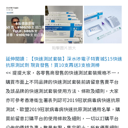
點擊圖片放大
延伸閱讀：【快速測試套裝】深水埗電子特賣城$15快速
抗原測試劑 現貨發售！買10支再送3支檢測棒
<< 提提大家，各零售商發售的快速測試套裝規格不一，
購買市面上不同品牌的快速測試套裝前請留意售賣平台
及該品牌的快速測試套裝使用方法、條款及細則，大家
亦可參考香港衞生署表列認可2019冠狀病毒病快速抗原
測試、歐盟2019冠狀病毒病快速抗原測試通用名單，購
買前留意訂購平台的使用條款及細則，一切以訂購平台
公佈的價錢為準。數量有限，售完即止；所有優惠細則