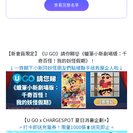
【新會員限定】《U GO》請你睇👹《蠟筆小新劇場版：千
奇百怪！我的妖怪假期》！
↓一齊睇下小新同妖怪朋友們點樣聯手拯救屋企人啦↓
【U GO x CHARGESPOT 夏日消暑企劃⚡】
> 打卡即送充電券！限量1000張🔋送完即止 <