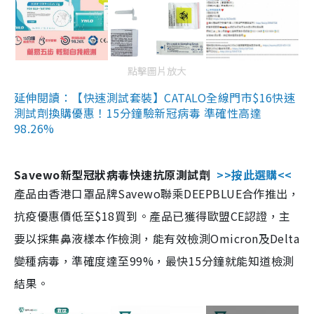
點擊圖片放大
延伸閱讀：【快速測試套裝】CATALO全線門市$16快速
測試劑換購優惠！15分鐘驗新冠病毒 準確性高達
98.26%
Savewo新型冠狀病毒快速抗原測試劑
>>按此選購<<
產品由香港口罩品牌Savewo聯乘DEEPBLUE合作推出，
抗疫優惠價低至$18買到。產品已獲得歐盟CE認證，主
要以採集鼻液樣本作檢測，能有效檢測Omicron及Delta
變種病毒，準確度達至99%，最快15分鐘就能知道檢測
結果。