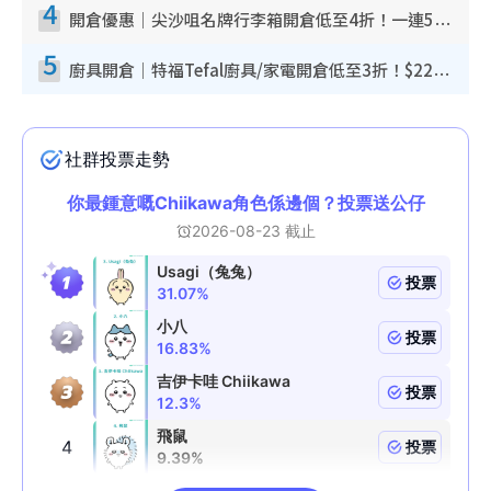
4
開倉優惠｜尖沙咀名牌行李箱開倉低至4折！一連5日 American Tourister/ace./Hallmark $200起！
5
廚具開倉｜特福Tefal廚具/家電開倉低至3折！$220起買平底鍋/炒鑊/湯煲！電飯煲/吸塵機/燙斗$418起