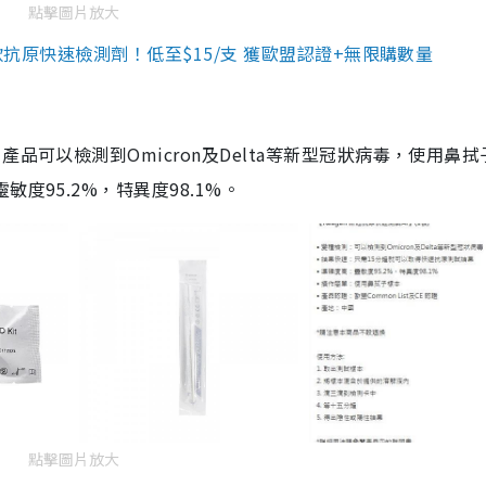
點擊圖片放大
3款抗原快速檢測劑！低至$15/支 獲歐盟認證+無限購數量
品可以檢測到Omicron及Delta等新型冠狀病毒，使用鼻拭
度95.2%，特異度98.1%。
點擊圖片放大