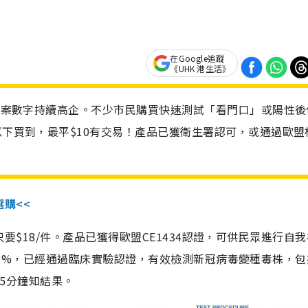
在Google追蹤
《UHK 港生活》
診個案數字持續高企。不少市民購買快速測試「看門口」或陽性後
以下買到，最平$10有交易！產品已獲衛生署認可，或通過歐盟
選購<<
惠價只要$18/件。產品已獲得歐盟CE1434認證，可供民眾進行自
性99.8%，已經通過臨床實驗認證，有效檢測新冠病毒變種毒株，
，15分鐘知結果。