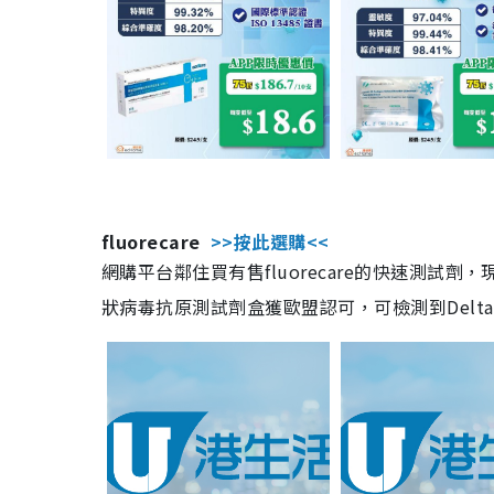
fluorecare
>>按此選購<<
網購平台鄰住買有售fluorecare的快速測試
狀病毒抗原測試劑盒獲歐盟認可，可檢測到Delta及