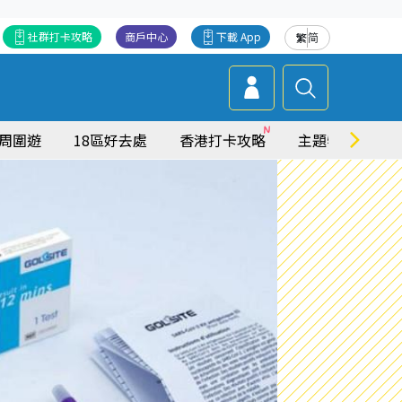
社群打卡攻略
商戶中心
下載 App
繁
简
周圍遊
18區好去處
香港打卡攻略
主題特集