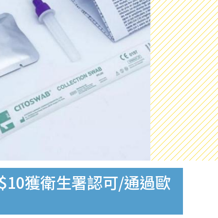
$10獲衛生署認可/通過歐