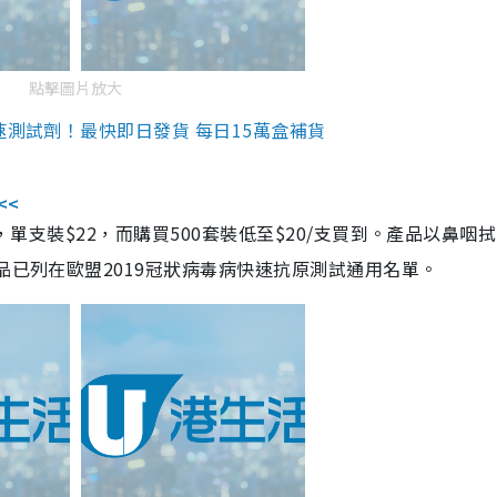
點擊圖片放大
速測試劑！最快即日發貨 每日15萬盒補貨
<<
，單支裝$22，而購買500套裝低至$20/支買到。產品以鼻咽
品已列在歐盟2019冠狀病毒病快速抗原測試通用名單。