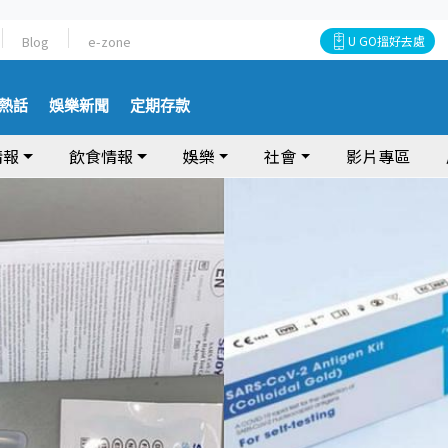
Blog
e-zone
U GO搵好去處
熱話
娛樂新聞
定期存款
情報
飲食情報
娛樂
社會
影片專區