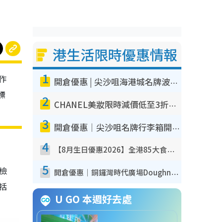
港生活限時優惠情報
1
作
開倉優惠 | 尖沙咀海港城名牌波鞋開倉低至1折！On鞋$899起／Joy&Peace鞋履$98起
標
2
CHANEL美妝限時減價低至3折！人氣粉底/唇膏/精華液低至$275！COCO香水都有平
3
開倉優惠｜尖沙咀名牌行李箱開倉低至4折！一連5日 American Tourister/ace./Hallmark $200起！
4
【8月生日優惠2026】全港85大食買玩著數攻略 自助餐/火鍋放題同行免費＋誠品/DONKI送現金券
5
我檢
開倉優惠｜銅鑼灣時代廣場Doughnut/Campo Marzio開倉低至1折！背囊、書包、手袋劈價$200起
包括
U GO 本週好去處