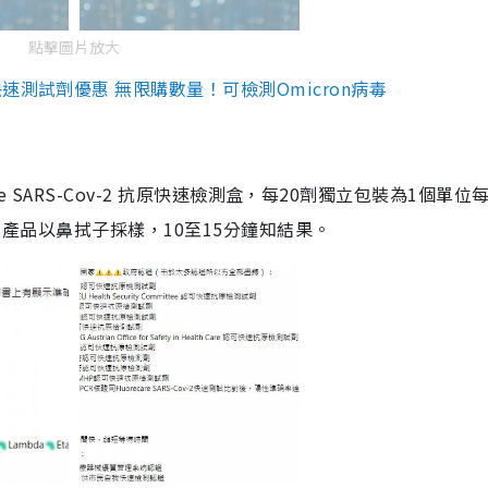
點擊圖片放大
測試劑優惠 無限購數量！可檢測Omicron病毒
are SARS-Cov-2 抗原快速檢測盒，每20劑獨立包裝為1個單位
5。產品以鼻拭子採樣，10至15分鐘知結果。