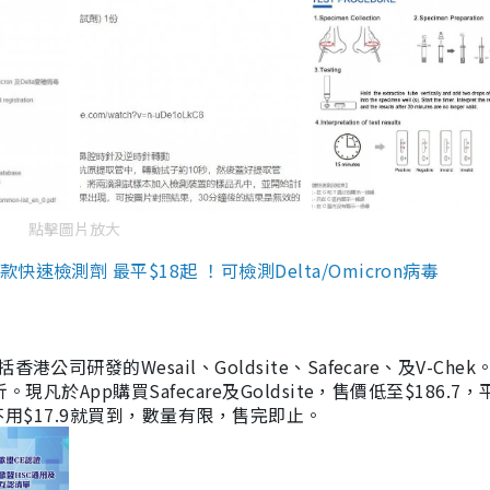
點擊圖片放大
檢測劑 最平$18起 ！可檢測Delta/Omicron病毒
研發的Wesail、Goldsite、Safecare、及V-Chek。
凡於App購買Safecare及Goldsite，售價低至$186.7
均不用$17.9就買到，數量有限，售完即止。