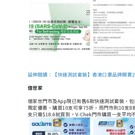
延伸閱讀：【快速測試套裝】香港口罩品牌開賣2款快速
億世家
億家世門市及App現已有售6款快速測試套裝，包括香港公司
限定優惠，購買10支可享75折，而門市則10支8折。現
支只需$18.6就買到。V-Chek門市購買一支平