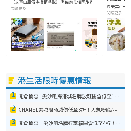
（文章由風傳媒授權轉載） 準備前往韓國旅遊的民眾，近期要特別留
夏天其中一種時
閱讀更多
閱讀更多
港生活限時優惠情報
1
開倉優惠 | 尖沙咀海港城名牌波鞋開倉低至1折！On鞋$899起／Joy&Peace鞋履$98起
2
CHANEL美妝限時減價低至3折！人氣粉底/唇膏/精華液低至$275！COCO香水都有平
3
開倉優惠｜尖沙咀名牌行李箱開倉低至4折！一連5日 American Tourister/ace./Hallmark $200起！