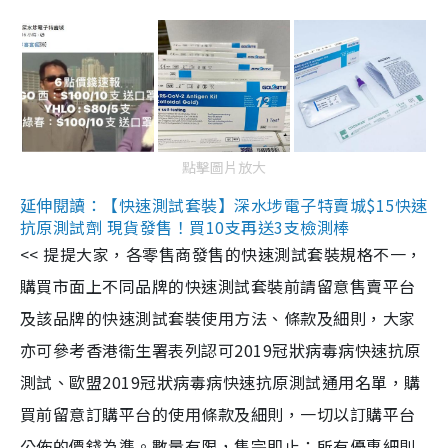
點擊圖片放大
延伸閱讀：【快速測試套裝】深水埗電子特賣城$15快速
抗原測試劑 現貨發售！買10支再送3支檢測棒
<< 提提大家，各零售商發售的快速測試套裝規格不一，
購買市面上不同品牌的快速測試套裝前請留意售賣平台
及該品牌的快速測試套裝使用方法、條款及細則，大家
亦可參考香港衞生署表列認可2019冠狀病毒病快速抗原
測試、歐盟2019冠狀病毒病快速抗原測試通用名單，購
買前留意訂購平台的使用條款及細則，一切以訂購平台
公佈的價錢為準。數量有限，售完即止；所有優惠細則