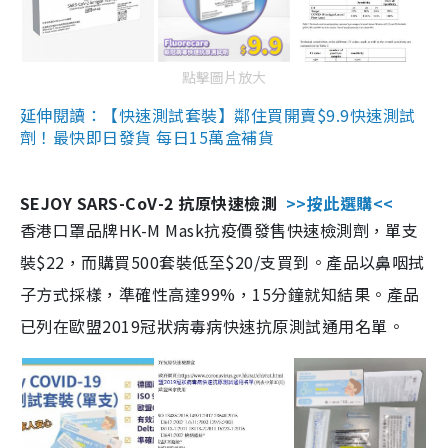
點擊圖片放大
延伸閱讀：【快速測試套裝】鄰住買開賣$9.9快速測試
劑！最快即日發貨 每日15萬盒補貨
SEJOY SARS-CoV-2 抗原快速檢測
>>按此選購<<
香港口罩品牌HK-M Mask抗疫價發售快速檢測劑，單支
裝$22，而購買500套裝低至$20/支買到。產品以鼻咽拭
子方式採樣，準確性高達99%，15分鐘就知結果。產品
已列在歐盟2019冠狀病毒病快速抗原測試通用名單。