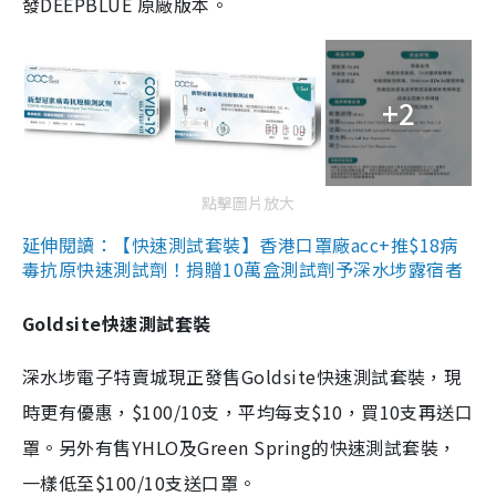
發DEEPBLUE 原廠版本。
+2
點擊圖片放大
延伸閱讀：【快速測試套裝】香港口罩廠acc+推$18病
毒抗原快速測試劑！捐贈10萬盒測試劑予深水埗露宿者
Goldsite快速測試套裝
深水埗電子特賣城現正發售Goldsite快速測試套裝，現
時更有優惠，$100/10支，平均每支$10，買10支再送口
罩。另外有售YHLO及Green Spring的快速測試套裝，
一樣低至$100/10支送口罩。