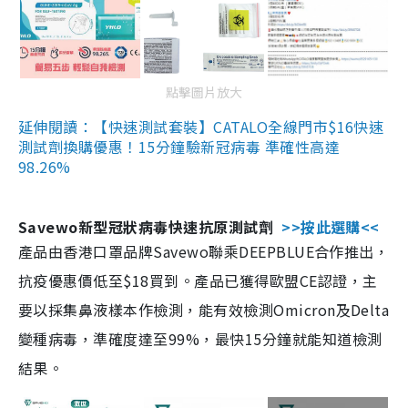
點擊圖片放大
延伸閱讀：【快速測試套裝】CATALO全線門市$16快速
測試劑換購優惠！15分鐘驗新冠病毒 準確性高達
98.26%
Savewo新型冠狀病毒快速抗原測試劑
>>按此選購<<
產品由香港口罩品牌Savewo聯乘DEEPBLUE合作推出，
抗疫優惠價低至$18買到。產品已獲得歐盟CE認證，主
要以採集鼻液樣本作檢測，能有效檢測Omicron及Delta
變種病毒，準確度達至99%，最快15分鐘就能知道檢測
結果。