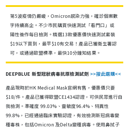
第5波疫情仍嚴峻，Omicron感染力強，確診個案數
字持續高企。不少市民購買快速測試「看門口」或
陽性後作每日檢測。精選13款優惠價快速測試套裝
$19以下買到，最平$10有交易！產品已獲衛生署認
可，或通過歐盟標準，最快10分鐘知結果。
DEEPBLUE 新型冠狀病毒抗原檢測試劑
>>按此選購<<
產品現時於HK Medical Mask官網有售，優惠價只要
$18/件。產品已獲得歐盟CE1434認證，可供民眾進行自
我檢測。準確度 99.03%、靈敏度96.4%、特異性
99.8%，已經通過臨床實驗認證，有效檢測新冠病毒變
種毒株，包括Omicron 及Delta變種病毒。使用鼻拭子