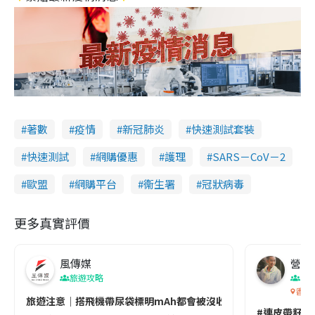
著數
疫情
新冠肺炎
快速測試套裝
快速測試
網購優惠
護理
SARS－CoV－2
歐盟
網購平台
衞生署
冠狀病毒
更多真實評價
風傳媒
營養教
旅遊攻略
生
香港
旅遊注意｜搭飛機帶尿袋標明mAh都會被沒收😱出發前切記檢查「1
#連皮帶籽都