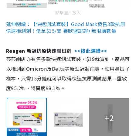
點擊圖片放大
延伸閱讀：【快速測試套裝】Good Mask發售3款抗原
快速檢測劑！低至$15/支 獲歐盟認證+無限購數量
Reagen 新冠抗原快速測試劑
>>按此選購<<
莎莎網店亦有售多款快速測試套裝，$19就買到。產品可
以檢測到Omicron及Delta等新型冠狀病毒，使用鼻拭子
樣本，只需15分鐘就可以取得快速抗原測試結果。靈敏
度95.2%，特異度98.1%。
+2