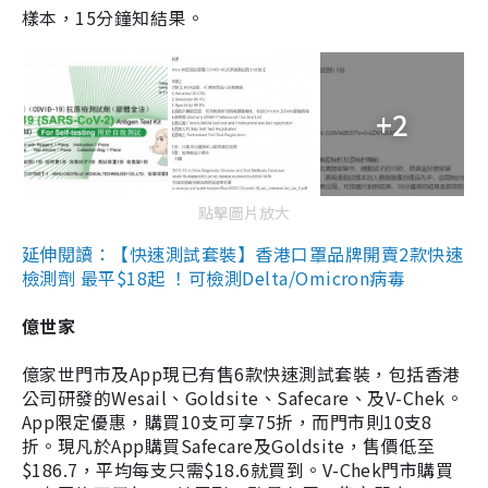
樣本，15分鐘知結果。
+2
點擊圖片放大
延伸閱讀：【快速測試套裝】香港口罩品牌開賣2款快速
檢測劑 最平$18起 ！可檢測Delta/Omicron病毒
億世家
億家世門市及App現已有售6款快速測試套裝，包括香港
公司研發的Wesail、Goldsite、Safecare、及V-Chek。
App限定優惠，購買10支可享75折，而門市則10支8
折。現凡於App購買Safecare及Goldsite，售價低至
$186.7，平均每支只需$18.6就買到。V-Chek門市購買