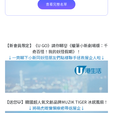
【新會員限定】《U GO》請你睇👹《蠟筆小新劇場版：千
奇百怪！我的妖怪假期》！
↓一齊睇下小新同妖怪朋友們點樣聯手拯救屋企人啦↓
【送您🐯】韓國超人氣文創品牌MUZIK TIGER 冰感風扇！
↓將萌虎嘅慵懶療癒帶返屋企↓