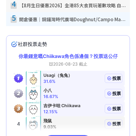
4
【8月生日優惠2026】全港85大食買玩著數攻略 自助餐/火鍋放題同行免費＋誠品/DONKI送現金券
5
開倉優惠｜銅鑼灣時代廣場Doughnut/Campo Marzio開倉低至1折！背囊、書包、手袋劈價$200起