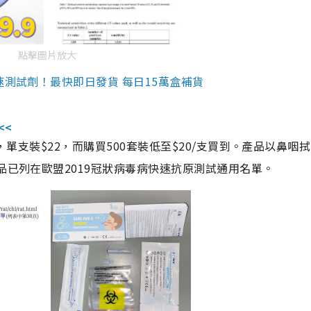
點擊圖片放大
速測試劑！最快即日發貨 每日15萬盒補貨
<<
，單支裝$22，而購買500套裝低至$20/支買到。產品以鼻咽
品已列在歐盟2019冠狀病毒病快速抗原測試通用名單。