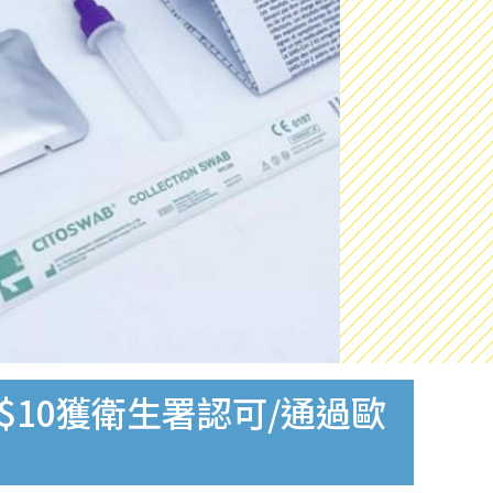
$10獲衛生署認可/通過歐