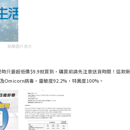
點擊圖片放大
劑，現時只要超低價$9.9就買到，購買前請先注意送貨時間！這款
Omicorn病毒，靈敏度92.2%，特異度100%。