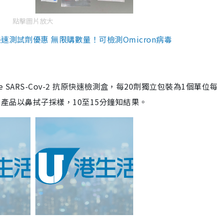
點擊圖片放大
測試劑優惠 無限購數量！可檢測Omicron病毒
are SARS-Cov-2 抗原快速檢測盒，每20劑獨立包裝為1個單位
5。產品以鼻拭子採樣，10至15分鐘知結果。