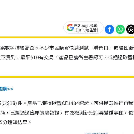
在Google追蹤
《UHK 港生活》
診個案數字持續高企。不少市民購買快速測試「看門口」或陽性後
以下買到，最平$10有交易！產品已獲衛生署認可，或通過歐盟
選購<<
惠價只要$18/件。產品已獲得歐盟CE1434認證，可供民眾進行自
性99.8%，已經通過臨床實驗認證，有效檢測新冠病毒變種毒株，
，15分鐘知結果。