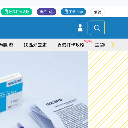
社群打卡攻略
商戶中心
下載 App
繁
简
周圍遊
18區好去處
香港打卡攻略
主題特集