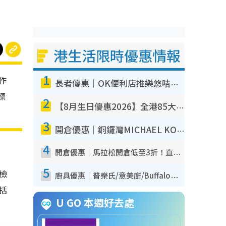
港生活限時優惠情報
1
作
長者優惠｜OK便利店推樂悠咭優惠！買麵包/牛奶/保健品拍卡即減
標
2
【8月生日優惠2026】全港85大食買玩著數攻略 自助餐/火鍋放題同行免費＋誠品/DONKI送現金券
3
開倉優惠｜銅鑼灣MICHAEL KORS開倉低至17折！直擊$500起買手袋/銀包/鞋款 必買經典Jet Set系列
4
開倉優惠｜馬拉松開倉低至3折！直擊$99起買adidas／New Balance／Puma鞋款 STANLEY保溫杯劈價至$119起
5
我檢
廚具優惠｜普樂氏/意美廚/Buffalo廚具低至3折！$89起買煎鍋／炒鑊／個人鍋 同場小家電激減至$99起
包括
U GO 本週好去處