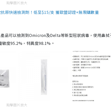
點擊圖片放大
3款抗原快速檢測劑！低至$15/支 獲歐盟認證+無限購數量
品可以檢測到Omicron及Delta等新型冠狀病毒，使用鼻拭
度95.2%，特異度98.1%。
點擊圖片放大