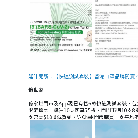
延伸閱讀：【快速測試套裝】香港口罩品牌開賣2款快速
億世家
億家世門市及App現已有售6款快速測試套裝，包括香港公司
限定優惠，購買10支可享75折，而門市則10支8折。現
支只需$18.6就買到。V-Chek門市購買一支平