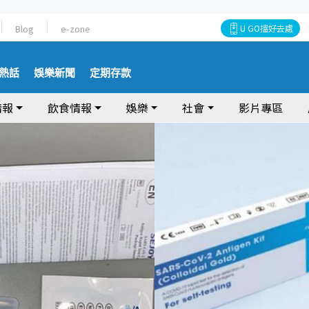
Blog
e-zone
U GO搵好去處
熱話
娛樂新聞
定期存款
情報
飲食情報
娛樂
社會
影片專區