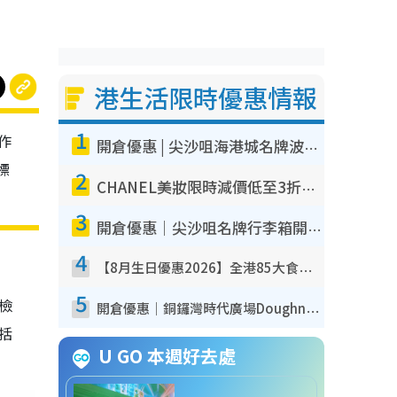
港生活限時優惠情報
1
作
開倉優惠 | 尖沙咀海港城名牌波鞋開倉低至1折！On鞋$899起／Joy&Peace鞋履$98起
標
2
CHANEL美妝限時減價低至3折！人氣粉底/唇膏/精華液低至$275！COCO香水都有平
3
開倉優惠｜尖沙咀名牌行李箱開倉低至4折！一連5日 American Tourister/ace./Hallmark $200起！
4
【8月生日優惠2026】全港85大食買玩著數攻略 自助餐/火鍋放題同行免費＋誠品/DONKI送現金券
5
我檢
開倉優惠｜銅鑼灣時代廣場Doughnut/Campo Marzio開倉低至1折！背囊、書包、手袋劈價$200起
包括
U GO 本週好去處