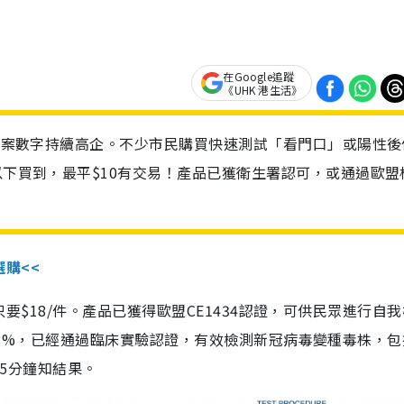
在Google追蹤
《UHK 港生活》
診個案數字持續高企。不少市民購買快速測試「看門口」或陽性後
以下買到，最平$10有交易！產品已獲衛生署認可，或通過歐盟
選購<<
惠價只要$18/件。產品已獲得歐盟CE1434認證，可供民眾進行自
性99.8%，已經通過臨床實驗認證，有效檢測新冠病毒變種毒株，
，15分鐘知結果。