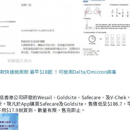
點擊圖片放大
檢測劑 最平$18起 ！可檢測Delta/Omicron病毒
研發的Wesail、Goldsite、Safecare、及V-Chek。
凡於App購買Safecare及Goldsite，售價低至$186.7
均不用$17.9就買到，數量有限，售完即止。