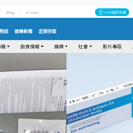
Blog
e-zone
U GO搵好去處
熱話
娛樂新聞
定期存款
情報
飲食情報
娛樂
社會
影片專區