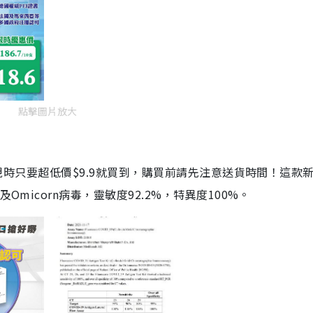
點擊圖片放大
劑，現時只要超低價$9.9就買到，購買前請先注意送貨時間！這款
Omicorn病毒，靈敏度92.2%，特異度100%。