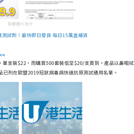
點擊圖片放大
速測試劑！最快即日發貨 每日15萬盒補貨
<<
，單支裝$22，而購買500套裝低至$20/支買到。產品以鼻咽
品已列在歐盟2019冠狀病毒病快速抗原測試通用名單。