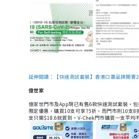
延伸閱讀：【快速測試套裝】香港口罩品牌開賣2款快速
億世家
億家世門市及App現已有售6款快速測試套裝，包括香港公司
限定優惠，購買10支可享75折，而門市則10支8折。現
支只需$18.6就買到。V-Chek門市購買一支平