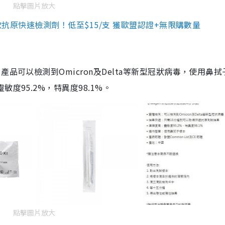
點擊圖片放大
3款抗原快速檢測劑！低至$15/支 獲歐盟認證+無限購數量
品可以檢測到Omicron及Delta等新型冠狀病毒，使用鼻拭
度95.2%，特異度98.1%。
點擊圖片放大