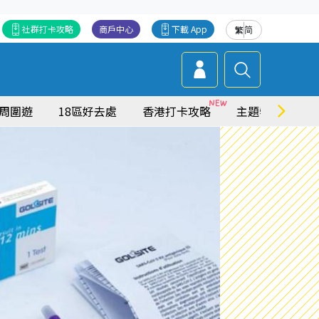
社群打卡攻略
商戶中心
下載 App
繁
简
周圍遊
18區好去處
香港打卡攻略
主題特集