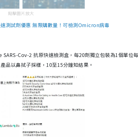
點擊圖片放大
測試劑優惠 無限購數量！可檢測Omicron病毒
are SARS-Cov-2 抗原快速檢測盒，每20劑獨立包裝為1個單位
5。產品以鼻拭子採樣，10至15分鐘知結果。