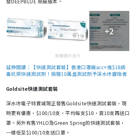
發DEEPBLUE 原廠版本。
+2
點擊圖片放大
延伸閱讀：【快速測試套裝】香港口罩廠acc+推$18病
毒抗原快速測試劑！捐贈10萬盒測試劑予深水埗露宿者
Goldsite快速測試套裝
深水埗電子特賣城現正發售Goldsite快速測試套裝，現
時更有優惠，$100/10支，平均每支$10，買10支再送口
罩。另外有售YHLO及Green Spring的快速測試套裝，
一樣低至$100/10支送口罩。