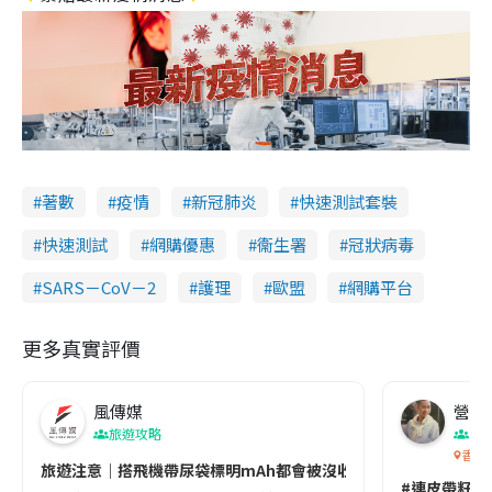
著數
疫情
新冠肺炎
快速測試套裝
快速測試
網購優惠
衞生署
冠狀病毒
SARS－CoV－2
護理
歐盟
網購平台
更多真實評價
風傳媒
營養教
旅遊攻略
生
香港
旅遊注意｜搭飛機帶尿袋標明mAh都會被沒收😱出發前切記檢查「1
#連皮帶籽都