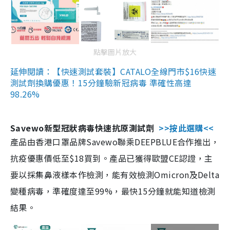
點擊圖片放大
延伸閱讀：【快速測試套裝】CATALO全線門市$16快速
測試劑換購優惠！15分鐘驗新冠病毒 準確性高達
98.26%
Savewo新型冠狀病毒快速抗原測試劑
>>按此選購<<
產品由香港口罩品牌Savewo聯乘DEEPBLUE合作推出，
抗疫優惠價低至$18買到。產品已獲得歐盟CE認證，主
要以採集鼻液樣本作檢測，能有效檢測Omicron及Delta
變種病毒，準確度達至99%，最快15分鐘就能知道檢測
結果。