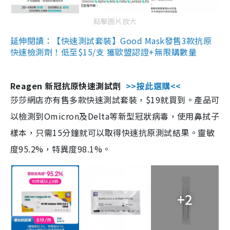
點擊圖片放大
延伸閱讀：【快速測試套裝】Good Mask發售3款抗原
快速檢測劑！低至$15/支 獲歐盟認證+無限購數量
Reagen 新冠抗原快速測試劑
>>按此選購<<
莎莎網店亦有售多款快速測試套裝，$19就買到。產品可
以檢測到Omicron及Delta等新型冠狀病毒，使用鼻拭子
樣本，只需15分鐘就可以取得快速抗原測試結果。靈敏
度95.2%，特異度98.1%。
+2