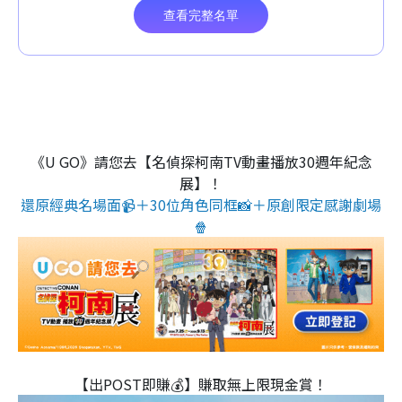
《U GO》請您去【名偵探柯南TV動畫播放30週年紀念
展】！
還原經典名場面📹＋30位角色同框📸＋原創限定感謝劇場
🍿
【出POST即賺💰】賺取無上限現金賞！