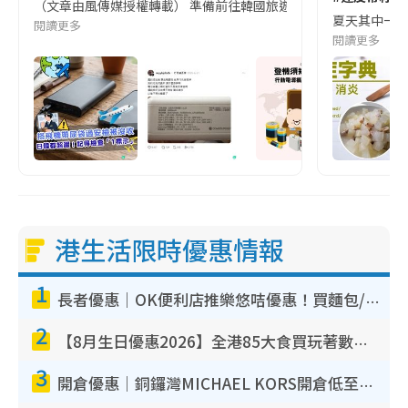
（文章由風傳媒授權轉載） 準備前往韓國旅遊的民眾，近期要特別留
夏天其中一種時
閱讀更多
閱讀更多
港生活限時優惠情報
1
長者優惠｜OK便利店推樂悠咭優惠！買麵包/牛奶/保健品拍卡即減
2
【8月生日優惠2026】全港85大食買玩著數攻略 自助餐/火鍋放題同行免費＋誠品/DONKI送現金券
3
開倉優惠｜銅鑼灣MICHAEL KORS開倉低至17折！直擊$500起買手袋/銀包/鞋款 必買經典Jet Set系列