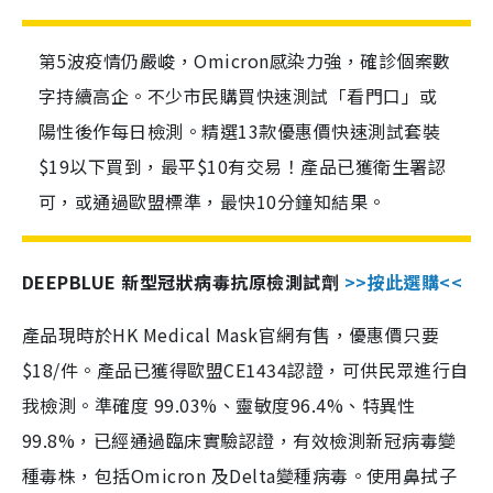
第5波疫情仍嚴峻，Omicron感染力強，確診個案數
字持續高企。不少市民購買快速測試「看門口」或
陽性後作每日檢測。精選13款優惠價快速測試套裝
$19以下買到，最平$10有交易！產品已獲衛生署認
可，或通過歐盟標準，最快10分鐘知結果。
DEEPBLUE 新型冠狀病毒抗原檢測試劑
>>按此選購<<
產品現時於HK Medical Mask官網有售，優惠價只要
$18/件。產品已獲得歐盟CE1434認證，可供民眾進行自
我檢測。準確度 99.03%、靈敏度96.4%、特異性
99.8%，已經通過臨床實驗認證，有效檢測新冠病毒變
種毒株，包括Omicron 及Delta變種病毒。使用鼻拭子