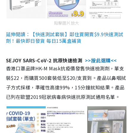
點擊圖片放大
延伸閱讀：【快速測試套裝】鄰住買開賣$9.9快速測試
劑！最快即日發貨 每日15萬盒補貨
SEJOY SARS-CoV-2 抗原快速檢測
>>按此選購<<
香港口罩品牌HK-M Mask抗疫價發售快速檢測劑，單支
裝$22，而購買500套裝低至$20/支買到。產品以鼻咽拭
子方式採樣，準確性高達99%，15分鐘就知結果。產品
已列在歐盟2019冠狀病毒病快速抗原測試通用名單。