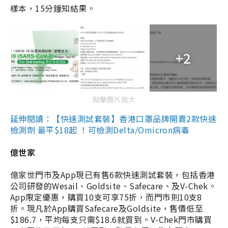
樣本，15分鐘知結果。
+2
點擊圖片放大
延伸閱讀：【快速測試套裝】香港口罩品牌開賣2款快速
檢測劑 最平$18起 ！可檢測Delta/Omicron病毒
億世家
億家世門市及App現已有售6款快速測試套裝，包括香港
公司研發的Wesail、Goldsite、Safecare、及V-Chek。
App限定優惠，購買10支可享75折，而門市則10支8
折。現凡於App購買Safecare及Goldsite，售價低至
$186.7，平均每支只需$18.6就買到。V-Chek門市購買