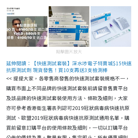
點擊圖片放大
延伸閱讀：【快速測試套裝】深水埗電子特賣城$15快速
抗原測試劑 現貨發售！買10支再送3支檢測棒
<< 提提大家，各零售商發售的快速測試套裝規格不一，
購買市面上不同品牌的快速測試套裝前請留意售賣平台
及該品牌的快速測試套裝使用方法、條款及細則，大家
亦可參考香港衞生署表列認可2019冠狀病毒病快速抗原
測試、歐盟2019冠狀病毒病快速抗原測試通用名單，購
買前留意訂購平台的使用條款及細則，一切以訂購平台
公佈的價錢為準。數量有限，售完即止；所有優惠細則