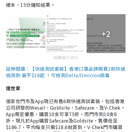
樣本，15分鐘知結果。
+2
點擊圖片放大
延伸閱讀：【快速測試套裝】香港口罩品牌開賣2款快速
檢測劑 最平$18起 ！可檢測Delta/Omicron病毒
億世家
億家世門市及App現已有售6款快速測試套裝，包括香港
公司研發的Wesail、Goldsite、Safecare、及V-Chek。
App限定優惠，購買10支可享75折，而門市則10支8
折。現凡於App購買Safecare及Goldsite，售價低至
$186.7，平均每支只需$18.6就買到。V-Chek門市購買