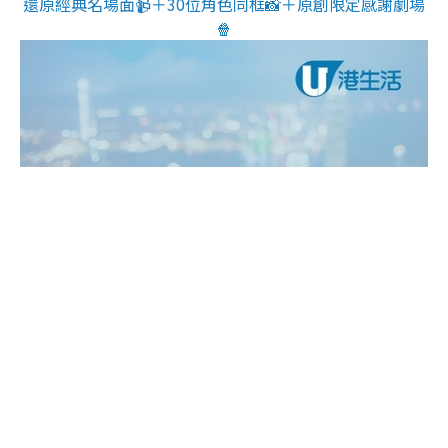
還原經典名場面📹＋30位角色同框📸＋原創限定感謝劇場
🍿