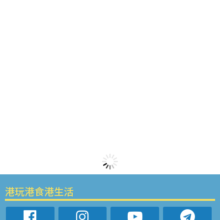
港玩港食港生活