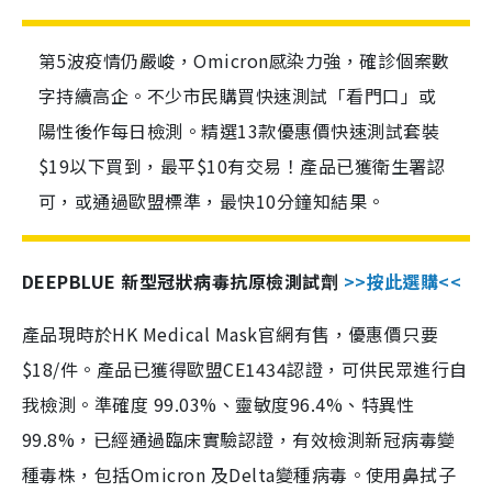
第5波疫情仍嚴峻，Omicron感染力強，確診個案數
字持續高企。不少市民購買快速測試「看門口」或
陽性後作每日檢測。精選13款優惠價快速測試套裝
$19以下買到，最平$10有交易！產品已獲衛生署認
可，或通過歐盟標準，最快10分鐘知結果。
DEEPBLUE 新型冠狀病毒抗原檢測試劑
>>按此選購<<
產品現時於HK Medical Mask官網有售，優惠價只要
$18/件。產品已獲得歐盟CE1434認證，可供民眾進行自
我檢測。準確度 99.03%、靈敏度96.4%、特異性
99.8%，已經通過臨床實驗認證，有效檢測新冠病毒變
種毒株，包括Omicron 及Delta變種病毒。使用鼻拭子