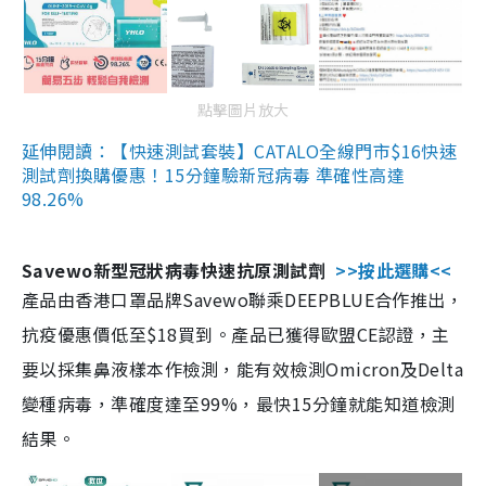
點擊圖片放大
延伸閱讀：【快速測試套裝】CATALO全線門市$16快速
測試劑換購優惠！15分鐘驗新冠病毒 準確性高達
98.26%
Savewo新型冠狀病毒快速抗原測試劑
>>按此選購<<
產品由香港口罩品牌Savewo聯乘DEEPBLUE合作推出，
抗疫優惠價低至$18買到。產品已獲得歐盟CE認證，主
要以採集鼻液樣本作檢測，能有效檢測Omicron及Delta
變種病毒，準確度達至99%，最快15分鐘就能知道檢測
結果。