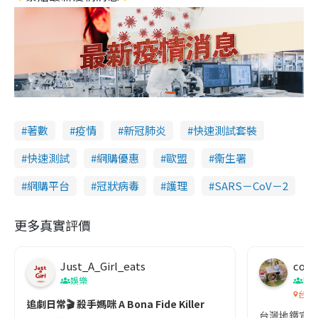
著數
疫情
新冠肺炎
快速測試套裝
快速測試
網購優惠
歐盟
衞生署
網購平台
冠狀病毒
護理
SARS－CoV－2
更多真實評價
Just_A_Girl_eats
co c
娛樂
吹
台灣
追劇日常🎬 殺手媽咪 A Bona Fide Killer
台灣地鐵宣