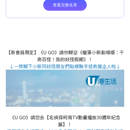
【新會員限定】《U GO》請你睇👹《蠟筆小新劇場版：千
奇百怪！我的妖怪假期》！
↓一齊睇下小新同妖怪朋友們點樣聯手拯救屋企人啦↓
《U GO》請您去【名偵探柯南TV動畫播放30週年紀念
展】！