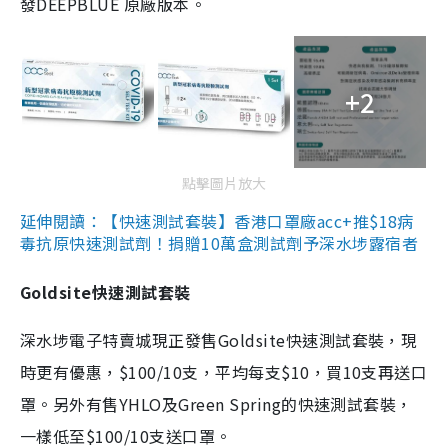
發DEEPBLUE 原廠版本。
+2
點擊圖片放大
延伸閱讀：【快速測試套裝】香港口罩廠acc+推$18病
毒抗原快速測試劑！捐贈10萬盒測試劑予深水埗露宿者
Goldsite快速測試套裝
深水埗電子特賣城現正發售Goldsite快速測試套裝，現
時更有優惠，$100/10支，平均每支$10，買10支再送口
罩。另外有售YHLO及Green Spring的快速測試套裝，
一樣低至$100/10支送口罩。