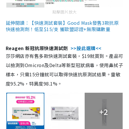
點擊圖片放大
延伸閱讀：【快速測試套裝】Good Mask發售3款抗原
快速檢測劑！低至$15/支 獲歐盟認證+無限購數量
Reagen 新冠抗原快速測試劑
>>按此選購<<
莎莎網店亦有售多款快速測試套裝，$19就買到。產品可
以檢測到Omicron及Delta等新型冠狀病毒，使用鼻拭子
樣本，只需15分鐘就可以取得快速抗原測試結果。靈敏
度95.2%，特異度98.1%。
+2