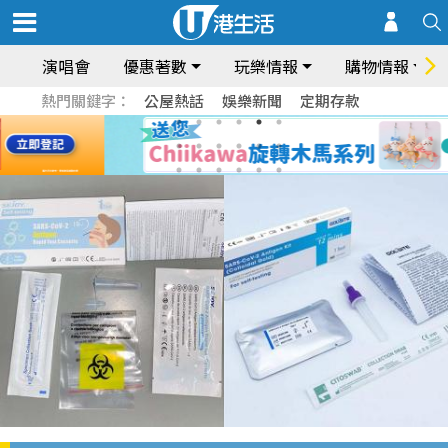
演唱會
優惠著數
玩樂情報
購物情報
熱門關鍵字：
公屋熱話
娛樂新聞
定期存款