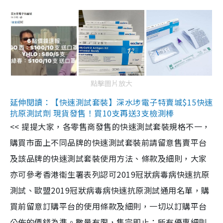
點擊圖片放大
延伸閱讀：【快速測試套裝】深水埗電子特賣城$15快速
抗原測試劑 現貨發售！買10支再送3支檢測棒
<< 提提大家，各零售商發售的快速測試套裝規格不一，
購買市面上不同品牌的快速測試套裝前請留意售賣平台
及該品牌的快速測試套裝使用方法、條款及細則，大家
亦可參考香港衞生署表列認可2019冠狀病毒病快速抗原
測試、歐盟2019冠狀病毒病快速抗原測試通用名單，購
買前留意訂購平台的使用條款及細則，一切以訂購平台
公佈的價錢為準。數量有限，售完即止；所有優惠細則