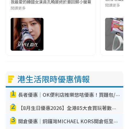
我最愛的韓國女演員孔曉振終於要回歸小螢幕啦!這次的劇本改編自同名
閱讀更多
閱讀更多
港生活限時優惠情報
1
長者優惠｜OK便利店推樂悠咭優惠！買麵包/牛奶/保健品拍卡即減
2
【8月生日優惠2026】全港85大食買玩著數攻略 自助餐/火鍋放題同行免費＋誠品/DONKI送現金券
3
開倉優惠｜銅鑼灣MICHAEL KORS開倉低至17折！直擊$500起買手袋/銀包/鞋款 必買經典Jet Set系列