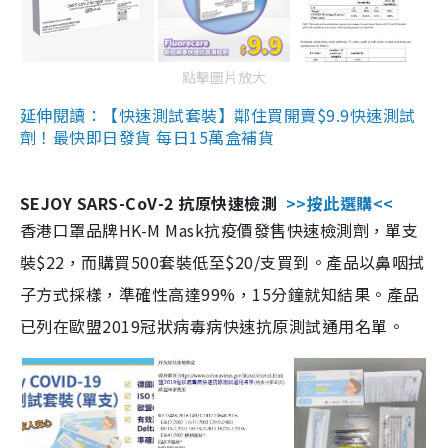
點擊圖片放大
延伸閱讀：【快速測試套裝】鄰住買開賣$9.9快速測試
劑！最快即日發貨 每日15萬盒補貨
SEJOY SARS-CoV-2 抗原快速檢測
>>按此選購<<
香港口罩品牌HK-M Mask抗疫價發售快速檢測劑，單支
裝$22，而購買500套裝低至$20/支買到。產品以鼻咽拭
子方式採樣，準確性高達99%，15分鐘就知結果。產品
已列在歐盟2019冠狀病毒病快速抗原測試通用名單。