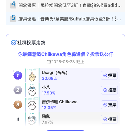
4
開倉優惠｜馬拉松開倉低至3折！直擊$99起買adidas／New Balance／Puma鞋款 STANLEY保溫杯劈價至$119起
5
廚具優惠｜普樂氏/意美廚/Buffalo廚具低至3折！$89起買煎鍋／炒鑊／個人鍋 同場小家電激減至$99起