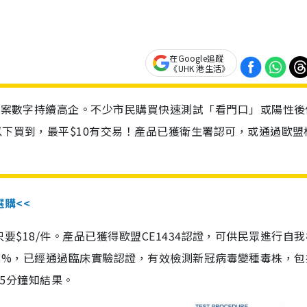
在Google追蹤
《UHK 港生活》
診個案數字持續高企。不少市民購買快速測試「看門口」或陽性後
以下買到，最平$10有交易！產品已獲衛生署認可，或通過歐盟
選購<<
惠價只要$18/件。產品已獲得歐盟CE1434認證，可供民眾進行自
性99.8%，已經通過臨床實驗認證，有效檢測新冠病毒變種毒株，
，15分鐘知結果。