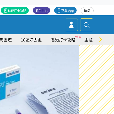
社群打卡攻略
商戶中心
下載 App
繁
简
周圍遊
18區好去處
香港打卡攻略
主題特集