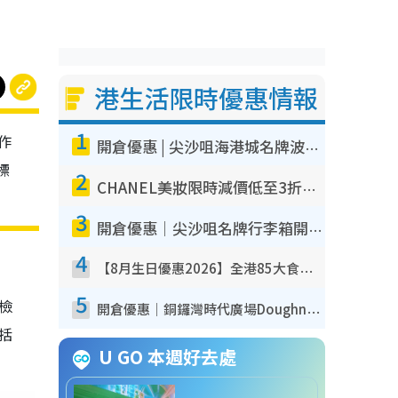
港生活限時優惠情報
1
作
開倉優惠 | 尖沙咀海港城名牌波鞋開倉低至1折！On鞋$899起／Joy&Peace鞋履$98起
標
2
CHANEL美妝限時減價低至3折！人氣粉底/唇膏/精華液低至$275！COCO香水都有平
3
開倉優惠｜尖沙咀名牌行李箱開倉低至4折！一連5日 American Tourister/ace./Hallmark $200起！
4
【8月生日優惠2026】全港85大食買玩著數攻略 自助餐/火鍋放題同行免費＋誠品/DONKI送現金券
5
我檢
開倉優惠｜銅鑼灣時代廣場Doughnut/Campo Marzio開倉低至1折！背囊、書包、手袋劈價$200起
包括
U GO 本週好去處