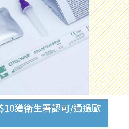
$10獲衛生署認可/通過歐