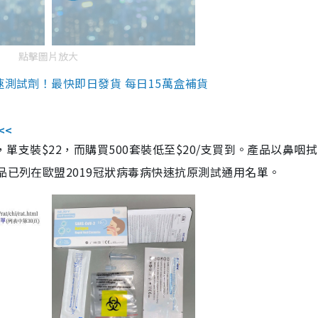
點擊圖片放大
速測試劑！最快即日發貨 每日15萬盒補貨
<<
，單支裝$22，而購買500套裝低至$20/支買到。產品以鼻咽
品已列在歐盟2019冠狀病毒病快速抗原測試通用名單。