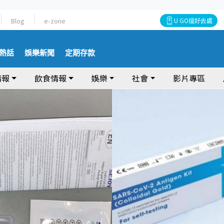
Blog
e-zone
U GO搵好去處
熱話
娛樂新聞
定期存款
情報
飲食情報
娛樂
社會
影片專區