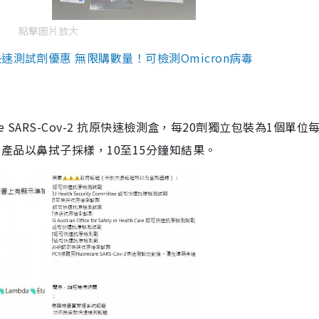
點擊圖片放大
測試劑優惠 無限購數量！可檢測Omicron病毒
are SARS-Cov-2 抗原快速檢測盒，每20劑獨立包裝為1個單位
5。產品以鼻拭子採樣，10至15分鐘知結果。