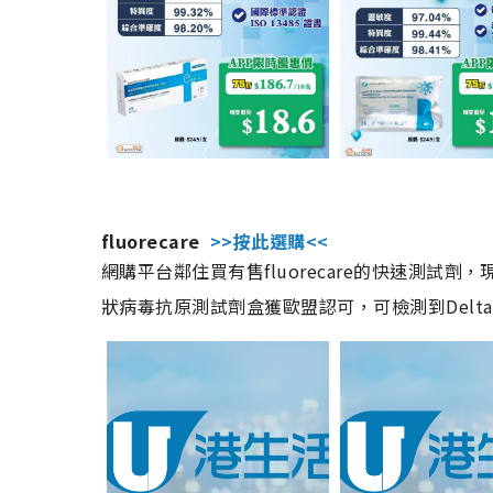
fluorecare
>>按此選購<<
網購平台鄰住買有售fluorecare的快速測試
狀病毒抗原測試劑盒獲歐盟認可，可檢測到Delta及