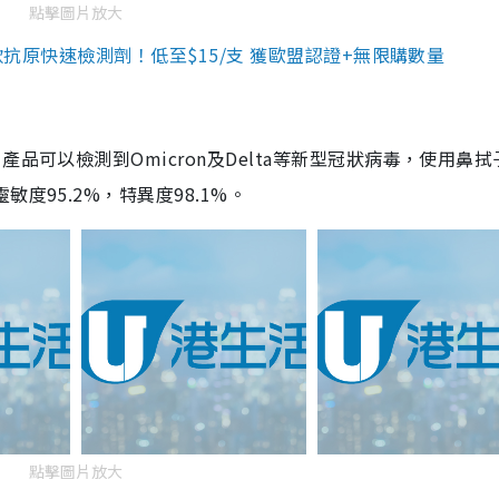
點擊圖片放大
3款抗原快速檢測劑！低至$15/支 獲歐盟認證+無限購數量
品可以檢測到Omicron及Delta等新型冠狀病毒，使用鼻拭
度95.2%，特異度98.1%。
點擊圖片放大