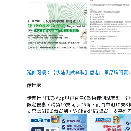
延伸閱讀：【快速測試套裝】香港口罩品牌開賣2款快速
億世家
億家世門市及App現已有售6款快速測試套裝，包括香港公司
限定優惠，購買10支可享75折，而門市則10支8折。現
支只需$18.6就買到。V-Chek門市購買一支平