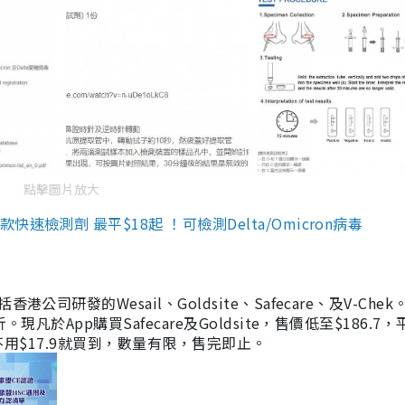
點擊圖片放大
檢測劑 最平$18起 ！可檢測Delta/Omicron病毒
研發的Wesail、Goldsite、Safecare、及V-Chek。
凡於App購買Safecare及Goldsite，售價低至$186.7
均不用$17.9就買到，數量有限，售完即止。