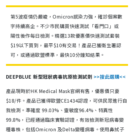
第5波疫情仍嚴峻，Omicron感染力強，確診個案數
字持續高企。不少市民購買快速測試「看門口」或
陽性後作每日檢測。精選13款優惠價快速測試套裝
$19以下買到，最平$10有交易！產品已獲衛生署認
可，或通過歐盟標準，最快10分鐘知結果。
DEEPBLUE 新型冠狀病毒抗原檢測試劑
>>按此選購<<
產品現時於HK Medical Mask官網有售，優惠價只要
$18/件。產品已獲得歐盟CE1434認證，可供民眾進行自
我檢測。準確度 99.03%、靈敏度96.4%、特異性
99.8%，已經通過臨床實驗認證，有效檢測新冠病毒變
種毒株，包括Omicron 及Delta變種病毒。使用鼻拭子