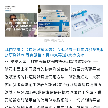
點擊圖片放大
延伸閱讀：【快速測試套裝】深水埗電子特賣城$15快速
抗原測試劑 現貨發售！買10支再送3支檢測棒
<< 提提大家，各零售商發售的快速測試套裝規格不一，
購買市面上不同品牌的快速測試套裝前請留意售賣平台
及該品牌的快速測試套裝使用方法、條款及細則，大家
亦可參考香港衞生署表列認可2019冠狀病毒病快速抗原
測試、歐盟2019冠狀病毒病快速抗原測試通用名單，購
買前留意訂購平台的使用條款及細則，一切以訂購平台
公佈的價錢為準。數量有限，售完即止；所有優惠細則