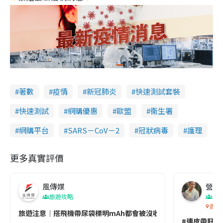
著數
疫情
新冠肺炎
快速測試套裝
快速測試
網購優惠
歐盟
衞生署
網購平台
SARS－CoV－2
冠狀病毒
護理
更多真實評價
風傳媒
營養教
旅遊攻略
生
香港
旅遊注意｜搭飛機帶尿袋標明mAh都會被沒收😱出發前切記檢查「1
#連皮帶籽都