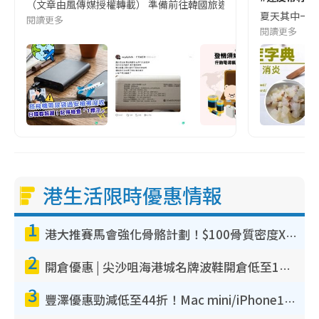
（文章由風傳媒授權轉載） 準備前往韓國旅遊的民眾，近期要特別留
夏天其中一種時
閱讀更多
閱讀更多
港生活限時優惠情報
1
港大推賽馬會強化骨骼計劃！$100骨質密度X光檢查 完成免費運動訓練送超市禮券！附參加資格
2
開倉優惠 | 尖沙咀海港城名牌波鞋開倉低至1折！On鞋$899起／Joy&Peace鞋履$98起
3
豐澤優惠勁減低至44折！Mac mini/iPhone17Pro大減價！廚房家電$220起