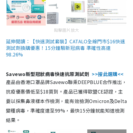
點擊圖片放大
延伸閱讀：【快速測試套裝】CATALO全線門市$16快速
測試劑換購優惠！15分鐘驗新冠病毒 準確性高達
98.26%
Savewo新型冠狀病毒快速抗原測試劑
>>按此選購<<
產品由香港口罩品牌Savewo聯乘DEEPBLUE合作推出，
抗疫優惠價低至$18買到。產品已獲得歐盟CE認證，主
要以採集鼻液樣本作檢測，能有效檢測Omicron及Delta
變種病毒，準確度達至99%，最快15分鐘就能知道檢測
結果。