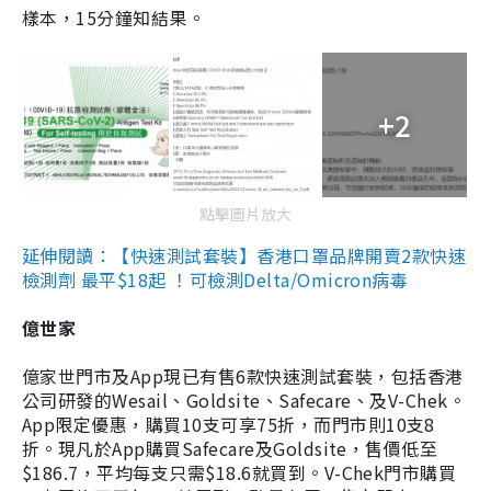
樣本，15分鐘知結果。
+2
點擊圖片放大
延伸閱讀：【快速測試套裝】香港口罩品牌開賣2款快速
檢測劑 最平$18起 ！可檢測Delta/Omicron病毒
億世家
億家世門市及App現已有售6款快速測試套裝，包括香港
公司研發的Wesail、Goldsite、Safecare、及V-Chek。
App限定優惠，購買10支可享75折，而門市則10支8
折。現凡於App購買Safecare及Goldsite，售價低至
$186.7，平均每支只需$18.6就買到。V-Chek門市購買