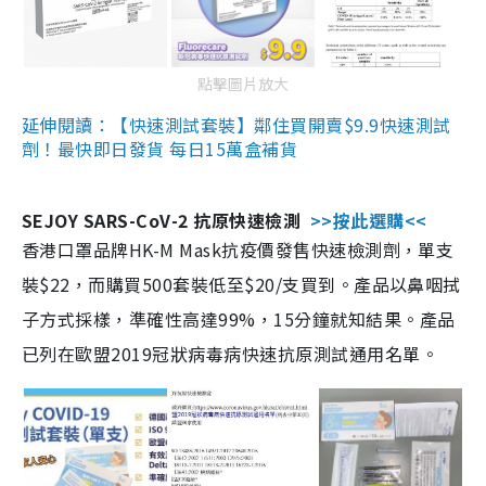
點擊圖片放大
延伸閱讀：【快速測試套裝】鄰住買開賣$9.9快速測試
劑！最快即日發貨 每日15萬盒補貨
SEJOY SARS-CoV-2 抗原快速檢測
>>按此選購<<
香港口罩品牌HK-M Mask抗疫價發售快速檢測劑，單支
裝$22，而購買500套裝低至$20/支買到。產品以鼻咽拭
子方式採樣，準確性高達99%，15分鐘就知結果。產品
已列在歐盟2019冠狀病毒病快速抗原測試通用名單。