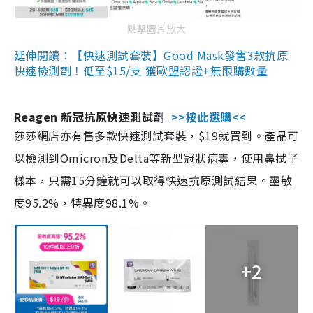
點擊圖片放大
延伸閱讀：【快速測試套裝】Good Mask發售3款抗原
快速檢測劑！低至$15/支 獲歐盟認證+無限購數量
Reagen 新冠抗原快速測試劑
>>按此選購<<
莎莎網店亦有售多款快速測試套裝，$19就買到。產品可
以檢測到Omicron及Delta等新型冠狀病毒，使用鼻拭子
樣本，只需15分鐘就可以取得快速抗原測試結果。靈敏
度95.2%，特異度98.1%。
+2