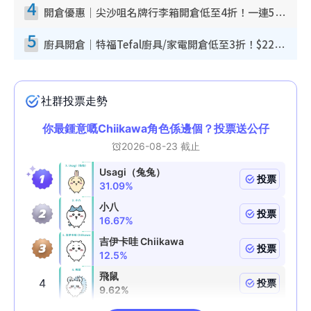
4
開倉優惠｜尖沙咀名牌行李箱開倉低至4折！一連5日 American Tourister/ace./Hallmark $200起！
5
廚具開倉｜特福Tefal廚具/家電開倉低至3折！$220起買平底鍋/炒鑊/湯煲！電飯煲/吸塵機/燙斗$418起