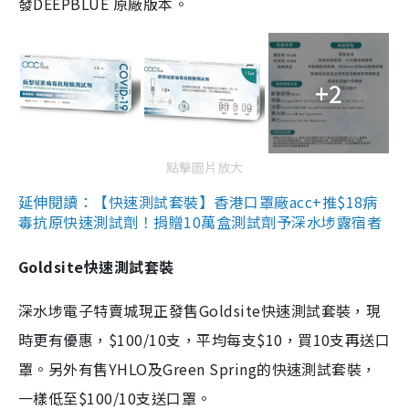
發DEEPBLUE 原廠版本。
+2
點擊圖片放大
延伸閱讀：【快速測試套裝】香港口罩廠acc+推$18病
毒抗原快速測試劑！捐贈10萬盒測試劑予深水埗露宿者
Goldsite快速測試套裝
深水埗電子特賣城現正發售Goldsite快速測試套裝，現
時更有優惠，$100/10支，平均每支$10，買10支再送口
罩。另外有售YHLO及Green Spring的快速測試套裝，
一樣低至$100/10支送口罩。