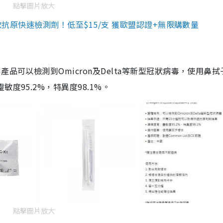
點擊圖片放大
3款抗原快速檢測劑！低至$15/支 獲歐盟認證+無限購數量
品可以檢測到Omicron及Delta等新型冠狀病毒，使用鼻拭
度95.2%，特異度98.1%。
點擊圖片放大