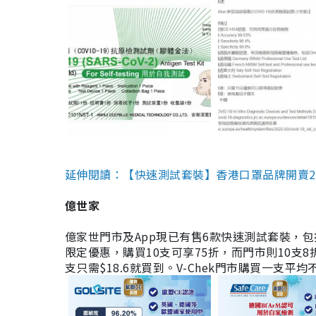
延伸閱讀：【快速測試套裝】香港口罩品牌開賣2款快速
億世家
億家世門市及App現已有售6款快速測試套裝，包括香港公司
限定優惠，購買10支可享75折，而門市則10支8折。現
支只需$18.6就買到。V-Chek門市購買一支平