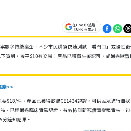
在Google追蹤
《UHK 港生活》
診個案數字持續高企。不少市民購買快速測試「看門口」或陽性後
以下買到，最平$10有交易！產品已獲衛生署認可，或通過歐盟
選購<<
惠價只要$18/件。產品已獲得歐盟CE1434認證，可供民眾進行自
性99.8%，已經通過臨床實驗認證，有效檢測新冠病毒變種毒株，
，15分鐘知結果。