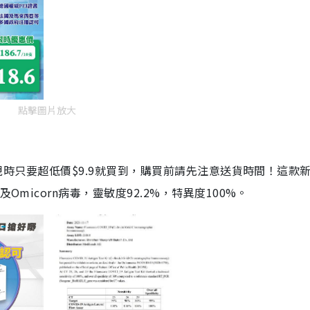
點擊圖片放大
劑，現時只要超低價$9.9就買到，購買前請先注意送貨時間！這款
Omicorn病毒，靈敏度92.2%，特異度100%。