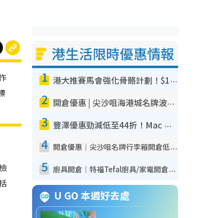
港生活限時優惠情報
1
作
港大推賽馬會強化骨骼計劃！$100骨質密度X光檢查 完成免費運動訓練送超市禮券！附參加資格
標
2
開倉優惠 | 尖沙咀海港城名牌波鞋開倉低至1折！On鞋$899起／Joy&Peace鞋履$98起
3
豐澤優惠勁減低至44折！Mac mini/iPhone17Pro大減價！廚房家電$220起
4
開倉優惠｜尖沙咀名牌行李箱開倉低至4折！一連5日 American Tourister/ace./Hallmark $200起！
5
我檢
廚具開倉｜特福Tefal廚具/家電開倉低至3折！$220起買平底鍋/炒鑊/湯煲！電飯煲/吸塵機/燙斗$418起
包括
U GO 本週好去處