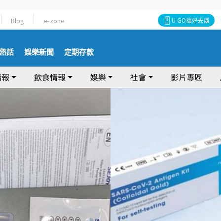
Blog
e-zone
U GO搵好去處
熱話
娛樂新聞
定期存款
情報
飲食情報
娛樂
社會
影片專區