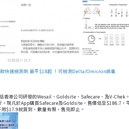
點擊圖片放大
檢測劑 最平$18起 ！可檢測Delta/Omicron病毒
研發的Wesail、Goldsite、Safecare、及V-Chek。
凡於App購買Safecare及Goldsite，售價低至$186.7
均不用$17.9就買到，數量有限，售完即止。