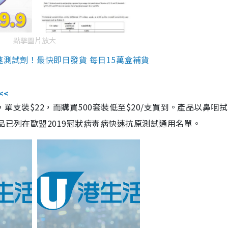
點擊圖片放大
速測試劑！最快即日發貨 每日15萬盒補貨
<<
，單支裝$22，而購買500套裝低至$20/支買到。產品以鼻咽
品已列在歐盟2019冠狀病毒病快速抗原測試通用名單。