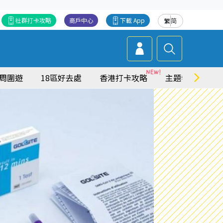
社群打卡攻略
商戶中心
下載 App
繁
简
周圍遊
18區好去處
香港打卡攻略
主題特集