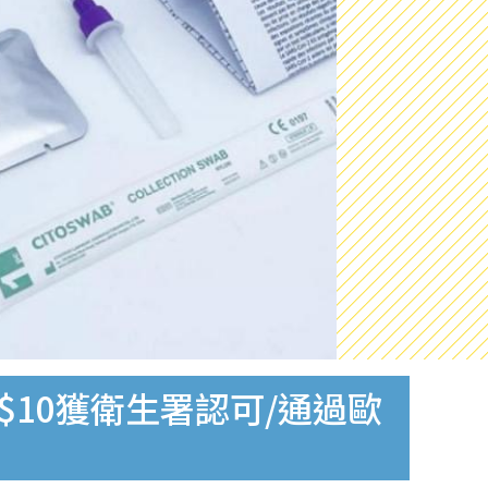
$10獲衛生署認可/通過歐