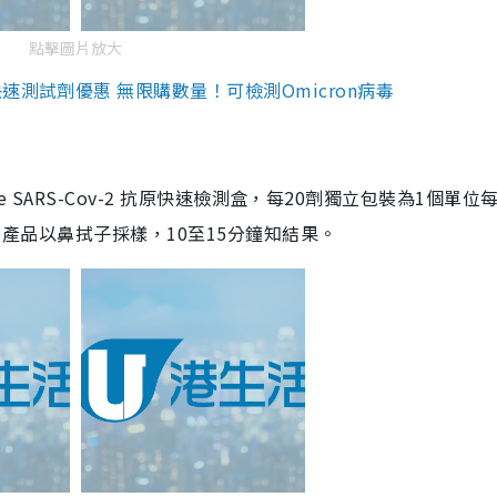
點擊圖片放大
測試劑優惠 無限購數量！可檢測Omicron病毒
are SARS-Cov-2 抗原快速檢測盒，每20劑獨立包裝為1個單位
5。產品以鼻拭子採樣，10至15分鐘知結果。