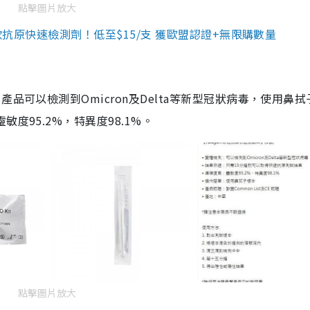
點擊圖片放大
3款抗原快速檢測劑！低至$15/支 獲歐盟認證+無限購數量
品可以檢測到Omicron及Delta等新型冠狀病毒，使用鼻拭
度95.2%，特異度98.1%。
點擊圖片放大