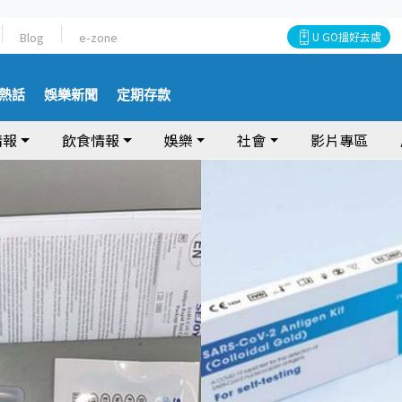
Blog
e-zone
U GO搵好去處
熱話
娛樂新聞
定期存款
情報
飲食情報
娛樂
社會
影片專區