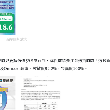
點擊圖片放大
劑，現時只要超低價$9.9就買到，購買前請先注意送貨時間！這款
Omicorn病毒，靈敏度92.2%，特異度100%。