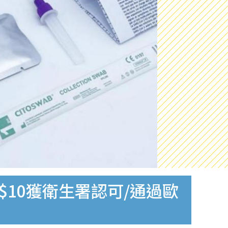
$10獲衛生署認可/通過歐