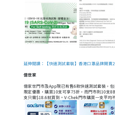
延伸閱讀：【快速測試套裝】香港口罩品牌開賣2款快速
億世家
億家世門市及App現已有售6款快速測試套裝，包括香港公司
限定優惠，購買10支可享75折，而門市則10支8折。現
支只需$18.6就買到。V-Chek門市購買一支平