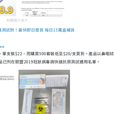
點擊圖片放大
速測試劑！最快即日發貨 每日15萬盒補貨
<<
，單支裝$22，而購買500套裝低至$20/支買到。產品以鼻咽
品已列在歐盟2019冠狀病毒病快速抗原測試通用名單。