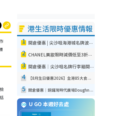
港生活限時優惠情報
1
作
開倉優惠 | 尖沙咀海港城名牌波鞋開倉低至1折！On鞋$899起／Joy&Peace鞋履$98起
標
2
CHANEL美妝限時減價低至3折！人氣粉底/唇膏/精華液低至$275！COCO香水都有平
3
開倉優惠｜尖沙咀名牌行李箱開倉低至4折！一連5日 American Tourister/ace./Hallmark $200起！
4
【8月生日優惠2026】全港85大食買玩著數攻略 自助餐/火鍋放題同行免費＋誠品/DONKI送現金券
5
我檢
開倉優惠｜銅鑼灣時代廣場Doughnut/Campo Marzio開倉低至1折！背囊、書包、手袋劈價$200起
包括
U GO 本週好去處