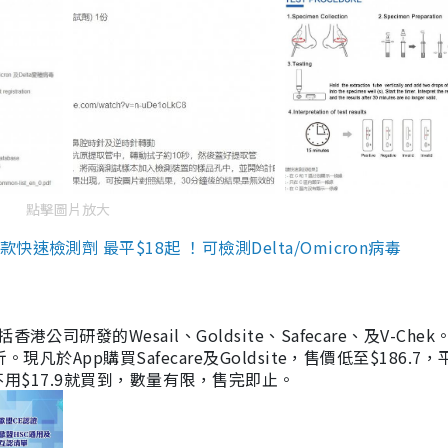
點擊圖片放大
檢測劑 最平$18起 ！可檢測Delta/Omicron病毒
研發的Wesail、Goldsite、Safecare、及V-Chek。
凡於App購買Safecare及Goldsite，售價低至$186.7
均不用$17.9就買到，數量有限，售完即止。