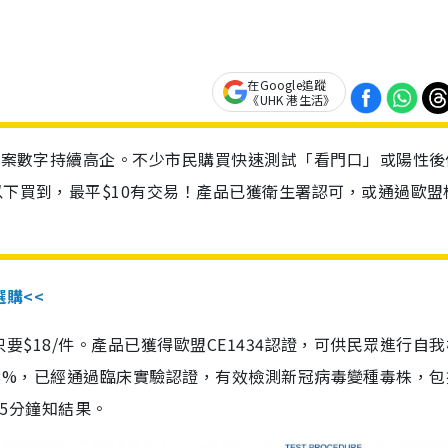
在Google追蹤
《UHK 港生活》
診個案數字持續高企。不少市民購買快速測試「看門口」或陽性後
以下買到，最平$10有交易！產品已獲衛生署認可，或通過歐盟
選購<<
惠價只要$18/件。產品已獲得歐盟CE1434認證，可供民眾進行自
性99.8%，已經通過臨床實驗認證，有效檢測新冠病毒變種毒株，
，15分鐘知結果。