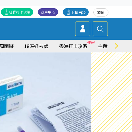
社群打卡攻略
商戶中心
下載 App
繁
简
周圍遊
18區好去處
香港打卡攻略
主題特集