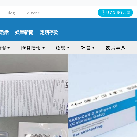
Blog
e-zone
U GO搵好去處
熱話
娛樂新聞
定期存款
情報
飲食情報
娛樂
社會
影片專區