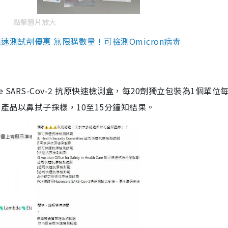
點擊圖片放大
測試劑優惠 無限購數量！可檢測Omicron病毒
are SARS-Cov-2 抗原快速檢測盒，每20劑獨立包裝為1個單位
5。產品以鼻拭子採樣，10至15分鐘知結果。