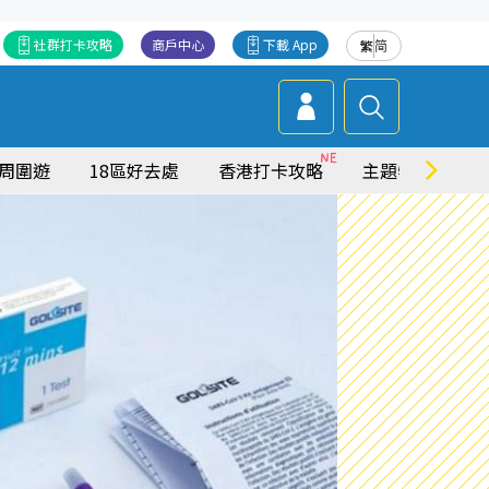
社群打卡攻略
商戶中心
下載 App
繁
简
周圍遊
18區好去處
香港打卡攻略
主題特集