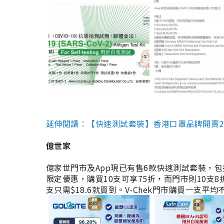
延伸閱讀：【快速測試套裝】香港口罩品牌開賣2款快速
億世家
億家世門市及App現已有售6款快速測試套裝，包括香港公司
限定優惠，購買10支可享75折，而門市則10支8折。現
支只需$18.6就買到。V-Chek門市購買一支平