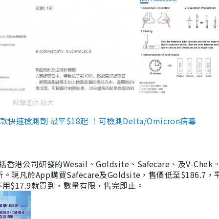
點擊圖片放大
檢測劑 最平$18起 ！可檢測Delta/Omicron病毒
研發的Wesail、Goldsite、Safecare、及V-Chek。
凡於App購買Safecare及Goldsite，售價低至$186.7
均不用$17.9就買到，數量有限，售完即止。