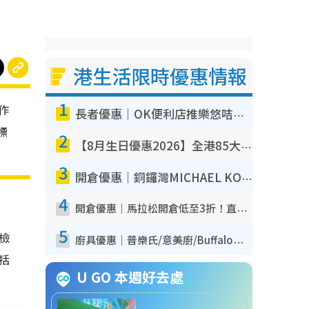
港生活限時優惠情報
1
作
長者優惠｜OK便利店推樂悠咭優惠！買麵包/牛奶/保健品拍卡即減
標
2
【8月生日優惠2026】全港85大食買玩著數攻略 自助餐/火鍋放題同行免費＋誠品/DONKI送現金券
3
開倉優惠｜銅鑼灣MICHAEL KORS開倉低至17折！直擊$500起買手袋/銀包/鞋款 必買經典Jet Set系列
4
開倉優惠｜馬拉松開倉低至3折！直擊$99起買adidas／New Balance／Puma鞋款 STANLEY保溫杯劈價至$119起
5
我檢
廚具優惠｜普樂氏/意美廚/Buffalo廚具低至3折！$89起買煎鍋／炒鑊／個人鍋 同場小家電激減至$99起
包括
U GO 本週好去處