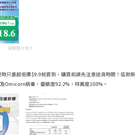
點擊圖片放大
劑，現時只要超低價$9.9就買到，購買前請先注意送貨時間！這款
Omicorn病毒，靈敏度92.2%，特異度100%。