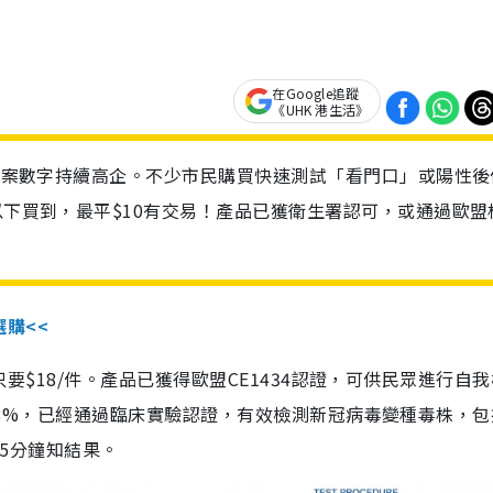
在Google追蹤
《UHK 港生活》
診個案數字持續高企。不少市民購買快速測試「看門口」或陽性後
以下買到，最平$10有交易！產品已獲衛生署認可，或通過歐盟
選購<<
惠價只要$18/件。產品已獲得歐盟CE1434認證，可供民眾進行自
性99.8%，已經通過臨床實驗認證，有效檢測新冠病毒變種毒株，
，15分鐘知結果。