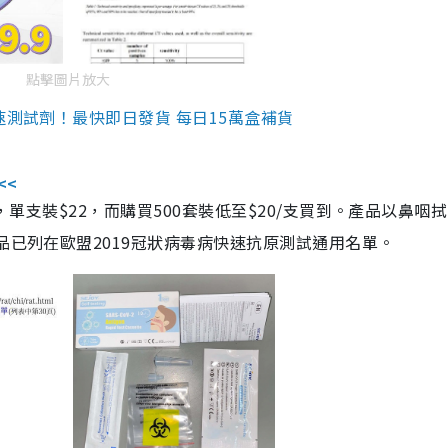
點擊圖片放大
速測試劑！最快即日發貨 每日15萬盒補貨
<<
，單支裝$22，而購買500套裝低至$20/支買到。產品以鼻咽
品已列在歐盟2019冠狀病毒病快速抗原測試通用名單。