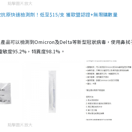
點擊圖片放大
3款抗原快速檢測劑！低至$15/支 獲歐盟認證+無限購數量
品可以檢測到Omicron及Delta等新型冠狀病毒，使用鼻拭
度95.2%，特異度98.1%。
點擊圖片放大