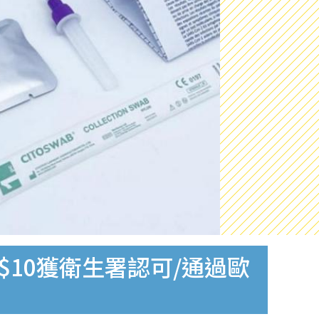
$10獲衛生署認可/通過歐