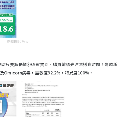
點擊圖片放大
劑，現時只要超低價$9.9就買到，購買前請先注意送貨時間！這款
Omicorn病毒，靈敏度92.2%，特異度100%。