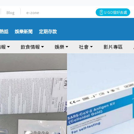
Blog
e-zone
U GO搵好去處
熱話
娛樂新聞
定期存款
情報
飲食情報
娛樂
社會
影片專區