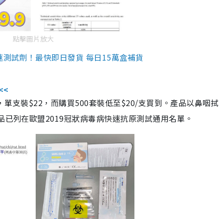
點擊圖片放大
速測試劑！最快即日發貨 每日15萬盒補貨
<<
，單支裝$22，而購買500套裝低至$20/支買到。產品以鼻咽
品已列在歐盟2019冠狀病毒病快速抗原測試通用名單。