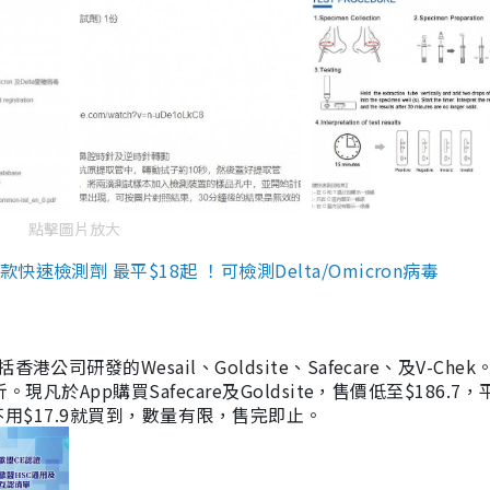
點擊圖片放大
檢測劑 最平$18起 ！可檢測Delta/Omicron病毒
研發的Wesail、Goldsite、Safecare、及V-Chek。
凡於App購買Safecare及Goldsite，售價低至$186.7
均不用$17.9就買到，數量有限，售完即止。