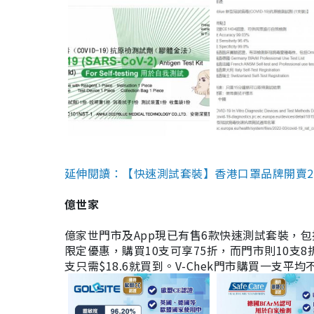
延伸閱讀：【快速測試套裝】香港口罩品牌開賣2款快速
億世家
億家世門市及App現已有售6款快速測試套裝，包括香港公司
限定優惠，購買10支可享75折，而門市則10支8折。現
支只需$18.6就買到。V-Chek門市購買一支平