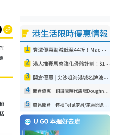
港生活限時優惠情報
1
作
豐澤優惠勁減低至44折！Mac mini/iPhone17Pro大減價！廚房家電$220起
標
2
港大推賽馬會強化骨骼計劃！$100骨質密度X光檢查 完成免費運動訓練送超市禮券！附參加資格
3
開倉優惠 | 尖沙咀海港城名牌波鞋開倉低至1折！On鞋$899起／Joy&Peace鞋履$98起
4
開倉優惠｜銅鑼灣時代廣場Doughnut/Campo Marzio開倉低至1折！背囊、書包、手袋劈價$200起
5
我檢
廚具開倉｜特福Tefal廚具/家電開倉低至3折！$220起買平底鍋/炒鑊/湯煲！電飯煲/吸塵機/燙斗$418起
包括
U GO 本週好去處