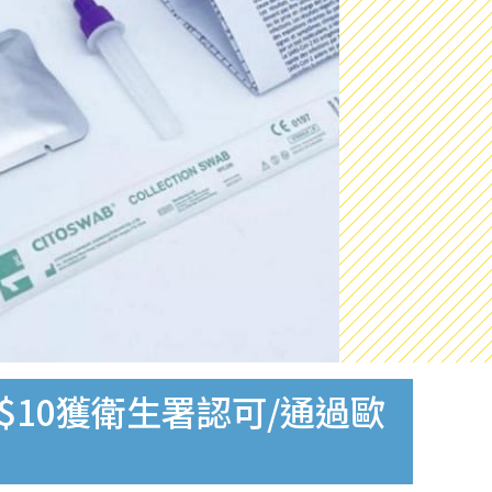
$10獲衛生署認可/通過歐