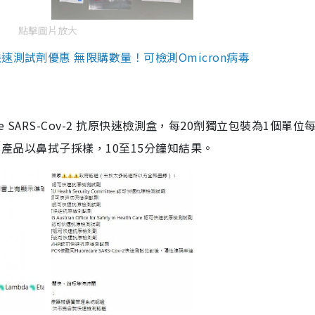
點擊圖片放大
測試劑優惠 無限購數量！可檢測Omicron病毒
are SARS-Cov-2 抗原快速檢測盒，每20劑獨立包裝為1個單位
5。產品以鼻拭子採樣，10至15分鐘知結果。