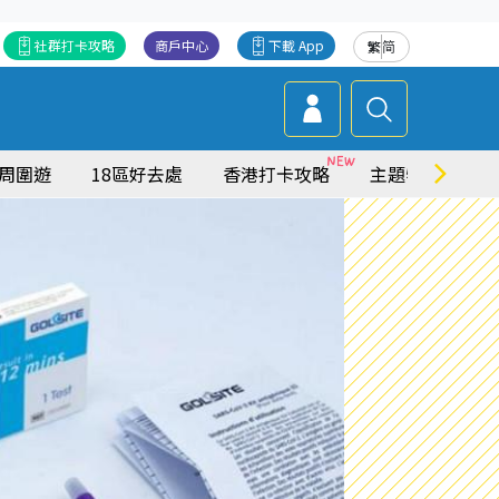
社群打卡攻略
商戶中心
下載 App
繁
简
周圍遊
18區好去處
香港打卡攻略
主題特集