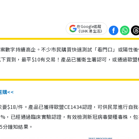
在Google追蹤
《UHK 港生活》
診個案數字持續高企。不少市民購買快速測試「看門口」或陽性後
以下買到，最平$10有交易！產品已獲衛生署認可，或通過歐盟
選購<<
惠價只要$18/件。產品已獲得歐盟CE1434認證，可供民眾進行自
性99.8%，已經通過臨床實驗認證，有效檢測新冠病毒變種毒株，
，15分鐘知結果。