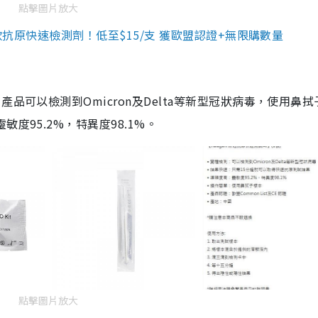
點擊圖片放大
3款抗原快速檢測劑！低至$15/支 獲歐盟認證+無限購數量
品可以檢測到Omicron及Delta等新型冠狀病毒，使用鼻拭
度95.2%，特異度98.1%。
點擊圖片放大