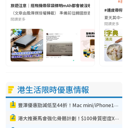
香港
旅遊注意｜搭飛機帶尿袋標明mAh都會被沒收😱出發前切記檢查「1
#連皮帶籽都
（文章由風傳媒授權轉載） 準備前往韓國旅遊的民眾，近期要特別留
夏天其中一種時
閱讀更多
閱讀更多
港生活限時優惠情報
1
豐澤優惠勁減低至44折！Mac mini/iPhone17Pro大減價！廚房家電$220起
2
港大推賽馬會強化骨骼計劃！$100骨質密度X光檢查 完成免費運動訓練送超市禮券！附參加資格