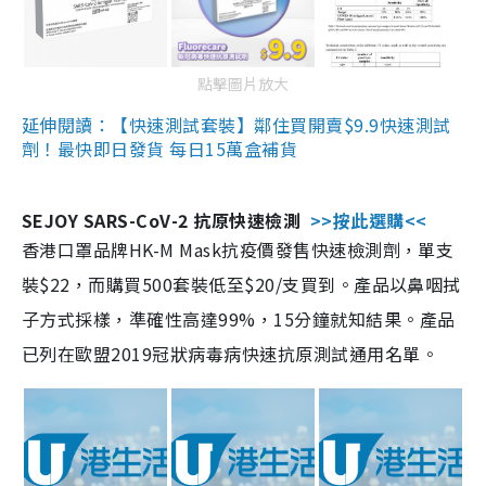
點擊圖片放大
延伸閱讀：【快速測試套裝】鄰住買開賣$9.9快速測試
劑！最快即日發貨 每日15萬盒補貨
SEJOY SARS-CoV-2 抗原快速檢測
>>按此選購<<
香港口罩品牌HK-M Mask抗疫價發售快速檢測劑，單支
裝$22，而購買500套裝低至$20/支買到。產品以鼻咽拭
子方式採樣，準確性高達99%，15分鐘就知結果。產品
已列在歐盟2019冠狀病毒病快速抗原測試通用名單。