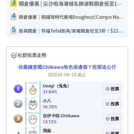
3
開倉優惠 | 尖沙咀海港城名牌波鞋開倉低至1折！On鞋$899起／Joy&Peace鞋履$98起
4
開倉優惠｜銅鑼灣時代廣場Doughnut/Campo Marzio開倉低至1折！背囊、書包、手袋劈價$200起
5
廚具開倉｜特福Tefal廚具/家電開倉低至3折！$220起買平底鍋/炒鑊/湯煲！電飯煲/吸塵機/燙斗$418起