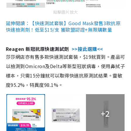
點擊圖片放大
延伸閱讀：【快速測試套裝】Good Mask發售3款抗原
快速檢測劑！低至$15/支 獲歐盟認證+無限購數量
Reagen 新冠抗原快速測試劑
>>按此選購<<
莎莎網店亦有售多款快速測試套裝，$19就買到。產品可
以檢測到Omicron及Delta等新型冠狀病毒，使用鼻拭子
樣本，只需15分鐘就可以取得快速抗原測試結果。靈敏
度95.2%，特異度98.1%。
+2