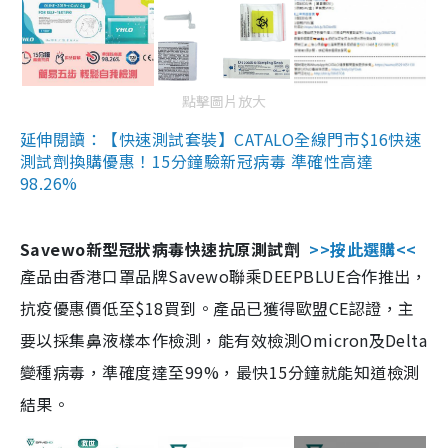
點擊圖片放大
延伸閱讀：【快速測試套裝】CATALO全線門市$16快速
測試劑換購優惠！15分鐘驗新冠病毒 準確性高達
98.26%
Savewo新型冠狀病毒快速抗原測試劑
>>按此選購<<
產品由香港口罩品牌Savewo聯乘DEEPBLUE合作推出，
抗疫優惠價低至$18買到。產品已獲得歐盟CE認證，主
要以採集鼻液樣本作檢測，能有效檢測Omicron及Delta
變種病毒，準確度達至99%，最快15分鐘就能知道檢測
結果。