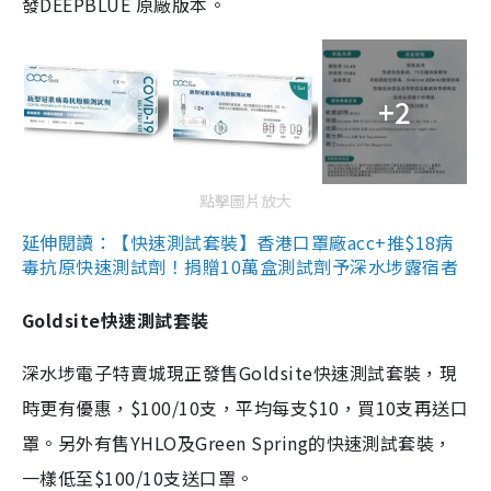
發DEEPBLUE 原廠版本。
+2
點擊圖片放大
延伸閱讀：【快速測試套裝】香港口罩廠acc+推$18病
毒抗原快速測試劑！捐贈10萬盒測試劑予深水埗露宿者
Goldsite快速測試套裝
深水埗電子特賣城現正發售Goldsite快速測試套裝，現
時更有優惠，$100/10支，平均每支$10，買10支再送口
罩。另外有售YHLO及Green Spring的快速測試套裝，
一樣低至$100/10支送口罩。