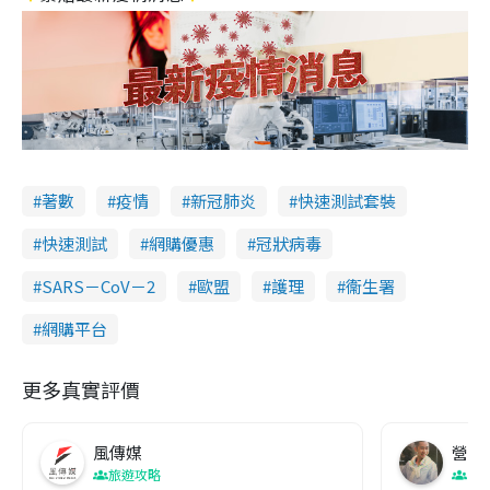
著數
疫情
新冠肺炎
快速測試套裝
快速測試
網購優惠
冠狀病毒
SARS－CoV－2
歐盟
護理
衞生署
網購平台
更多真實評價
風傳媒
營養教
旅遊攻略
生