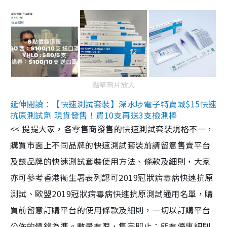
點擊圖片放大
延伸閱讀：【快速測試套裝】深水埗電子特賣城$15快速
抗原測試劑 現貨發售！買10支再送3支檢測棒
<< 提提大家，各零售商發售的快速測試套裝規格不一，
購買市面上不同品牌的快速測試套裝前請留意售賣平台
及該品牌的快速測試套裝使用方法、條款及細則，大家
亦可參考香港衞生署表列認可2019冠狀病毒病快速抗原
測試、歐盟2019冠狀病毒病快速抗原測試通用名單，購
買前留意訂購平台的使用條款及細則，一切以訂購平台
公佈的價錢為準。數量有限，售完即止；所有優惠細則