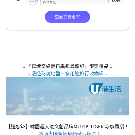
↓「森境奇緣夏日異想尋龍記」限定精品↓
↓漫遊秘境地墊、多用途旅行收納袋↓
【送您🐯】韓國超人氣文創品牌MUZIK TIGER 冰感風扇！
↓將萌虎嘅慵懶療癒帶返屋企↓