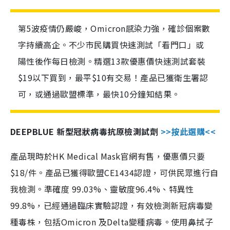
第5波疫情仍嚴峻，Omicron感染力強，確診個案數
字持續高企。不少市民購買快速測試「看門口」或
陽性後作每日檢測。精選13款優惠價快速測試套裝
$19以下買到，最平$10有交易！產品已獲衛生署認
可，或通過歐盟標準，最快10分鐘知結果。
DEEPBLUE 新型冠狀病毒抗原檢測試劑
>>按此選購<<
產品現時於HK Medical Mask官網有售，優惠價只要
$18/件。產品已獲得歐盟CE1434認證，可供民眾進行自
我檢測。準確度 99.03%、靈敏度96.4%、特異性
99.8%，已經通過臨床實驗認證，有效檢測新冠病毒變
種毒株，包括Omicron 及Delta變種病毒。使用鼻拭子