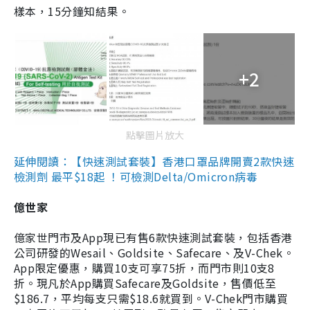
樣本，15分鐘知結果。
+2
點擊圖片放大
延伸閱讀：【快速測試套裝】香港口罩品牌開賣2款快速
檢測劑 最平$18起 ！可檢測Delta/Omicron病毒
億世家
億家世門市及App現已有售6款快速測試套裝，包括香港
公司研發的Wesail、Goldsite、Safecare、及V-Chek。
App限定優惠，購買10支可享75折，而門市則10支8
折。現凡於App購買Safecare及Goldsite，售價低至
$186.7，平均每支只需$18.6就買到。V-Chek門市購買