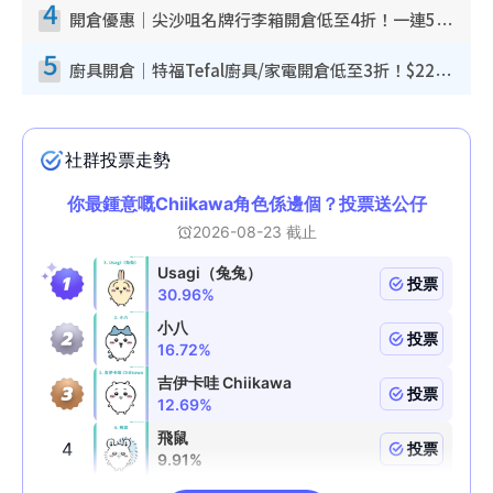
4
開倉優惠｜尖沙咀名牌行李箱開倉低至4折！一連5日 American Tourister/ace./Hallmark $200起！
5
廚具開倉｜特福Tefal廚具/家電開倉低至3折！$220起買平底鍋/炒鑊/湯煲！電飯煲/吸塵機/燙斗$418起