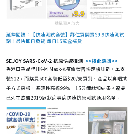
點擊圖片放大
延伸閱讀：【快速測試套裝】鄰住買開賣$9.9快速測試
劑！最快即日發貨 每日15萬盒補貨
SEJOY SARS-CoV-2 抗原快速檢測
>>按此選購<<
香港口罩品牌HK-M Mask抗疫價發售快速檢測劑，單支
裝$22，而購買500套裝低至$20/支買到。產品以鼻咽拭
子方式採樣，準確性高達99%，15分鐘就知結果。產品
已列在歐盟2019冠狀病毒病快速抗原測試通用名單。