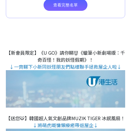
【新會員限定】《U GO》請你睇👹《蠟筆小新劇場版：千
奇百怪！我的妖怪假期》！
↓一齊睇下小新同妖怪朋友們點樣聯手拯救屋企人啦↓
【送您🐯】韓國超人氣文創品牌MUZIK TIGER 冰感風扇！
↓將萌虎嘅慵懶療癒帶返屋企↓