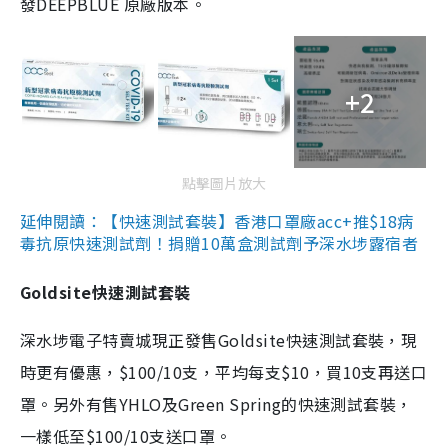
發DEEPBLUE 原廠版本。
+2
點擊圖片放大
延伸閱讀：【快速測試套裝】香港口罩廠acc+推$18病
毒抗原快速測試劑！捐贈10萬盒測試劑予深水埗露宿者
Goldsite快速測試套裝
深水埗電子特賣城現正發售Goldsite快速測試套裝，現
時更有優惠，$100/10支，平均每支$10，買10支再送口
罩。另外有售YHLO及Green Spring的快速測試套裝，
一樣低至$100/10支送口罩。