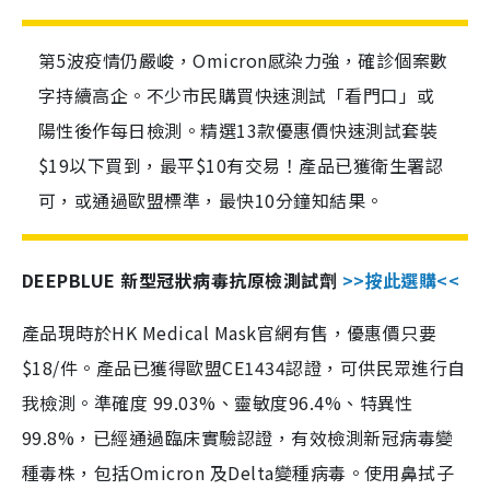
第5波疫情仍嚴峻，Omicron感染力強，確診個案數
字持續高企。不少市民購買快速測試「看門口」或
陽性後作每日檢測。精選13款優惠價快速測試套裝
$19以下買到，最平$10有交易！產品已獲衛生署認
可，或通過歐盟標準，最快10分鐘知結果。
DEEPBLUE 新型冠狀病毒抗原檢測試劑
>>按此選購<<
產品現時於HK Medical Mask官網有售，優惠價只要
$18/件。產品已獲得歐盟CE1434認證，可供民眾進行自
我檢測。準確度 99.03%、靈敏度96.4%、特異性
99.8%，已經通過臨床實驗認證，有效檢測新冠病毒變
種毒株，包括Omicron 及Delta變種病毒。使用鼻拭子