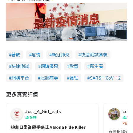
著數
疫情
新冠肺炎
快速測試套裝
快速測試
網購優惠
歐盟
衞生署
網購平台
冠狀病毒
護理
SARS－CoV－2
更多真實評價
Just_A_Girl_eats
co c
娛樂
吹
台灣
追劇日常🎬 殺手媽咪 A Bona Fide Killer
台灣地鐵宣