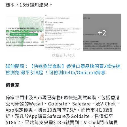
樣本，15分鐘知結果。
+2
點擊圖片放大
延伸閱讀：【快速測試套裝】香港口罩品牌開賣2款快速
檢測劑 最平$18起 ！可檢測Delta/Omicron病毒
億世家
億家世門市及App現已有售6款快速測試套裝，包括香港
公司研發的Wesail、Goldsite、Safecare、及V-Chek。
App限定優惠，購買10支可享75折，而門市則10支8
折。現凡於App購買Safecare及Goldsite，售價低至
$186.7，平均每支只需$18.6就買到。V-Chek門市購買