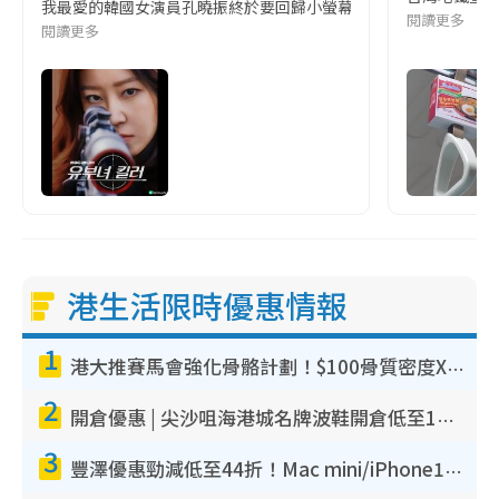
我最愛的韓國女演員孔曉振終於要回歸小螢幕啦!這次的劇本改編自同名
閱讀更多
閱讀更多
港生活限時優惠情報
1
港大推賽馬會強化骨骼計劃！$100骨質密度X光檢查 完成免費運動訓練送超市禮券！附參加資格
2
開倉優惠 | 尖沙咀海港城名牌波鞋開倉低至1折！On鞋$899起／Joy&Peace鞋履$98起
3
豐澤優惠勁減低至44折！Mac mini/iPhone17Pro大減價！廚房家電$220起