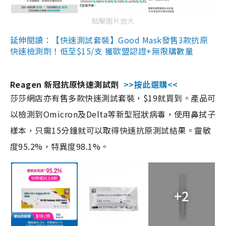
點擊圖片放大
延伸閱讀：【快速測試套裝】Good Mask發售3款抗原
快速檢測劑！低至$15/支 獲歐盟認證+無限購數量
Reagen 新冠抗原快速測試劑
>>按此選購<<
莎莎網店亦有售多款快速測試套裝，$19就買到。產品可
以檢測到Omicron及Delta等新型冠狀病毒，使用鼻拭子
樣本，只需15分鐘就可以取得快速抗原測試結果。靈敏
度95.2%，特異度98.1%。
+2