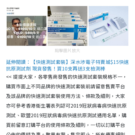
點擊圖片放大
延伸閱讀：【快速測試套裝】深水埗電子特賣城$15快速
抗原測試劑 現貨發售！買10支再送3支檢測棒
<< 提提大家，各零售商發售的快速測試套裝規格不一，
購買市面上不同品牌的快速測試套裝前請留意售賣平台
及該品牌的快速測試套裝使用方法、條款及細則，大家
亦可參考香港衞生署表列認可2019冠狀病毒病快速抗原
測試、歐盟2019冠狀病毒病快速抗原測試通用名單，購
買前留意訂購平台的使用條款及細則，一切以訂購平台
公佈的價錢為準。數量有限，售完即止；所有優惠細則