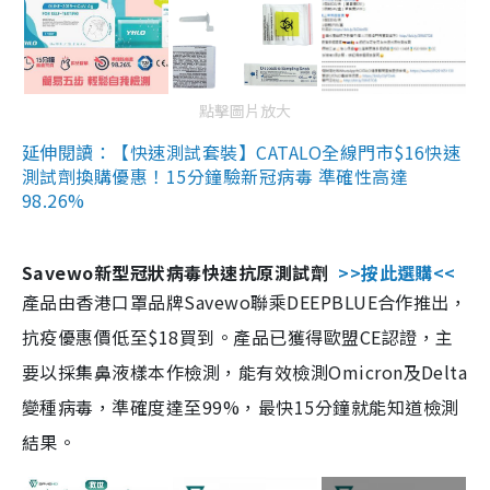
點擊圖片放大
延伸閱讀：【快速測試套裝】CATALO全線門市$16快速
測試劑換購優惠！15分鐘驗新冠病毒 準確性高達
98.26%
Savewo新型冠狀病毒快速抗原測試劑
>>按此選購<<
產品由香港口罩品牌Savewo聯乘DEEPBLUE合作推出，
抗疫優惠價低至$18買到。產品已獲得歐盟CE認證，主
要以採集鼻液樣本作檢測，能有效檢測Omicron及Delta
變種病毒，準確度達至99%，最快15分鐘就能知道檢測
結果。