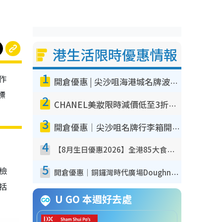
港生活限時優惠情報
1
作
開倉優惠 | 尖沙咀海港城名牌波鞋開倉低至1折！On鞋$899起／Joy&Peace鞋履$98起
標
2
CHANEL美妝限時減價低至3折！人氣粉底/唇膏/精華液低至$275！COCO香水都有平
3
開倉優惠｜尖沙咀名牌行李箱開倉低至4折！一連5日 American Tourister/ace./Hallmark $200起！
4
【8月生日優惠2026】全港85大食買玩著數攻略 自助餐/火鍋放題同行免費＋誠品/DONKI送現金券
5
我檢
開倉優惠｜銅鑼灣時代廣場Doughnut/Campo Marzio開倉低至1折！背囊、書包、手袋劈價$200起
包括
U GO 本週好去處