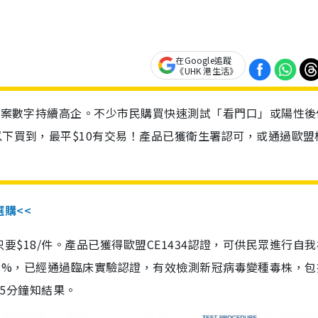
在Google追蹤
《UHK 港生活》
診個案數字持續高企。不少市民購買快速測試「看門口」或陽性後
以下買到，最平$10有交易！產品已獲衛生署認可，或通過歐盟
選購<<
惠價只要$18/件。產品已獲得歐盟CE1434認證，可供民眾進行自
性99.8%，已經通過臨床實驗認證，有效檢測新冠病毒變種毒株，
，15分鐘知結果。