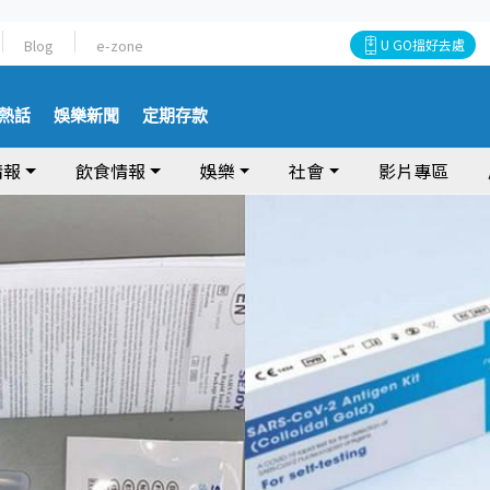
Blog
e-zone
U GO搵好去處
熱話
娛樂新聞
定期存款
情報
飲食情報
娛樂
社會
影片專區