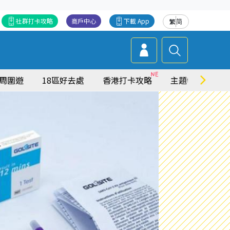
社群打卡攻略
商戶中心
下載 App
繁
简
周圍遊
18區好去處
香港打卡攻略
主題特集