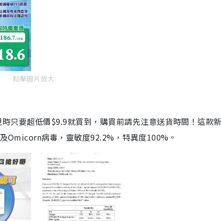
點擊圖片放大
劑，現時只要超低價$9.9就買到，購買前請先注意送貨時間！這款
Omicorn病毒，靈敏度92.2%，特異度100%。