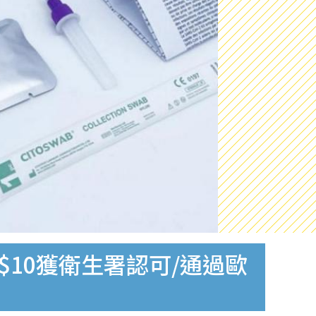
$10獲衛生署認可/通過歐