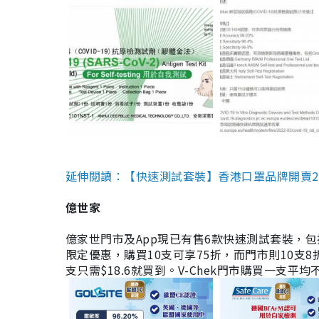
延伸閱讀：【快速測試套裝】香港口罩品牌開賣2款快速
億世家
億家世門市及App現已有售6款快速測試套裝，包括香港公司
限定優惠，購買10支可享75折，而門市則10支8折。現
支只需$18.6就買到。V-Chek門市購買一支平