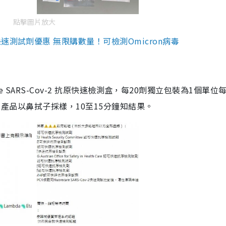
點擊圖片放大
測試劑優惠 無限購數量！可檢測Omicron病毒
are SARS-Cov-2 抗原快速檢測盒，每20劑獨立包裝為1個單位
5。產品以鼻拭子採樣，10至15分鐘知結果。