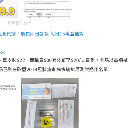
點擊圖片放大
速測試劑！最快即日發貨 每日15萬盒補貨
<<
，單支裝$22，而購買500套裝低至$20/支買到。產品以鼻咽
品已列在歐盟2019冠狀病毒病快速抗原測試通用名單。