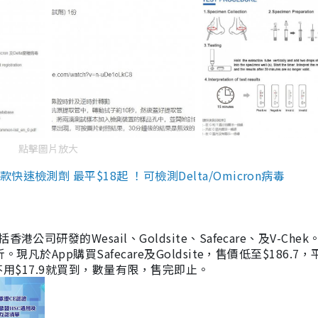
點擊圖片放大
檢測劑 最平$18起 ！可檢測Delta/Omicron病毒
研發的Wesail、Goldsite、Safecare、及V-Chek。
凡於App購買Safecare及Goldsite，售價低至$186.7
均不用$17.9就買到，數量有限，售完即止。