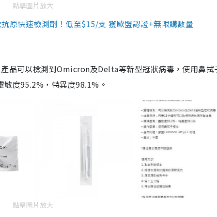
點擊圖片放大
3款抗原快速檢測劑！低至$15/支 獲歐盟認證+無限購數量
品可以檢測到Omicron及Delta等新型冠狀病毒，使用鼻拭
度95.2%，特異度98.1%。
點擊圖片放大