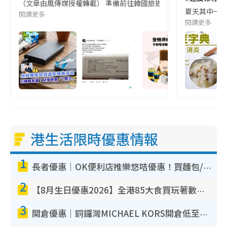
（文章由風傳媒授權轉載） 準備前往韓國旅遊的民眾，近期要特別留
夏天其中一種時
閱讀更多
閱讀更多
港生活限時優惠情報
1
長者優惠｜OK便利店推樂悠咭優惠！買麵包/牛奶/保健品拍卡即減
2
【8月生日優惠2026】全港85大食買玩著數攻略 自助餐/火鍋放題同行免費＋誠品/DONKI送現金券
3
開倉優惠｜銅鑼灣MICHAEL KORS開倉低至17折！直擊$500起買手袋/銀包/鞋款 必買經典Jet Set系列