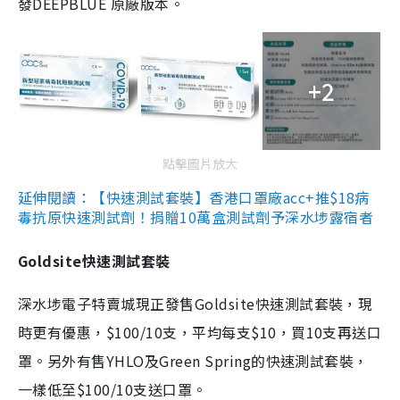
發DEEPBLUE 原廠版本。
+2
點擊圖片放大
延伸閱讀：【快速測試套裝】香港口罩廠acc+推$18病
毒抗原快速測試劑！捐贈10萬盒測試劑予深水埗露宿者
Goldsite快速測試套裝
深水埗電子特賣城現正發售Goldsite快速測試套裝，現
時更有優惠，$100/10支，平均每支$10，買10支再送口
罩。另外有售YHLO及Green Spring的快速測試套裝，
一樣低至$100/10支送口罩。