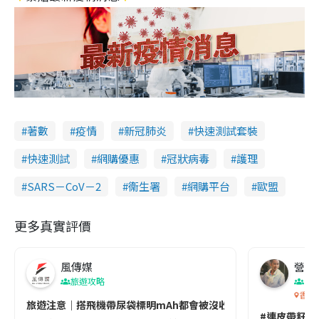
著數
疫情
新冠肺炎
快速測試套裝
快速測試
網購優惠
冠狀病毒
護理
SARS－CoV－2
衞生署
網購平台
歐盟
更多真實評價
風傳媒
營養教
旅遊攻略
生
香港
旅遊注意｜搭飛機帶尿袋標明mAh都會被沒收😱出發前切記檢查「1
#連皮帶籽都