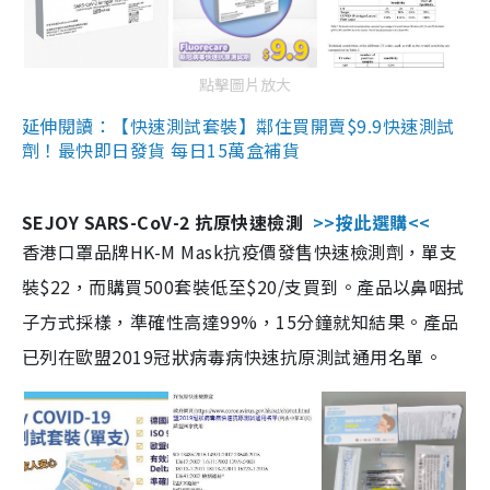
點擊圖片放大
延伸閱讀：【快速測試套裝】鄰住買開賣$9.9快速測試
劑！最快即日發貨 每日15萬盒補貨
SEJOY SARS-CoV-2 抗原快速檢測
>>按此選購<<
香港口罩品牌HK-M Mask抗疫價發售快速檢測劑，單支
裝$22，而購買500套裝低至$20/支買到。產品以鼻咽拭
子方式採樣，準確性高達99%，15分鐘就知結果。產品
已列在歐盟2019冠狀病毒病快速抗原測試通用名單。