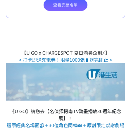
【U GO x CHARGESPOT 夏日消暑企劃⚡】
> 打卡即送充電券！限量1000張🔋送完即止 <
《U GO》請您去【名偵探柯南TV動畫播放30週年紀念
展】！
還原經典名場面📹＋30位角色同框📸＋原創限定感謝劇場