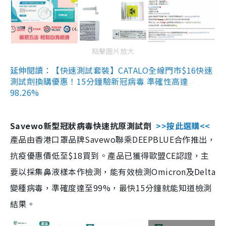
點擊圖片放大
延伸閱讀：【快速測試套裝】CATALO全線門市$16快速
測試劑換購優惠！15分鐘驗新冠病毒 準確性高達
98.26%
Savewo新型冠狀病毒快速抗原測試劑
>>按此選購<<
產品由香港口罩品牌Savewo聯乘DEEPBLUE合作推出，
抗疫優惠價低至$18買到。產品已獲得歐盟CE認證，主
要以採集鼻液樣本作檢測，能有效檢測Omicron及Delta
變種病毒，準確度達至99%，最快15分鐘就能知道檢測
結果。