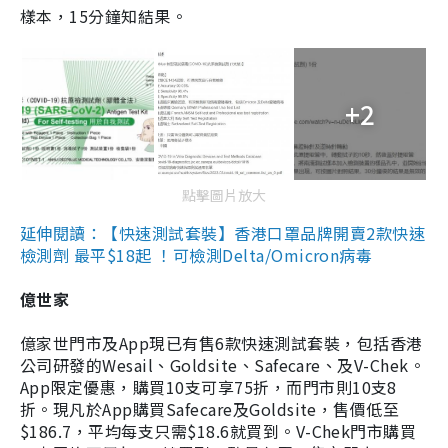
樣本，15分鐘知結果。
+2
點擊圖片放大
延伸閱讀：【快速測試套裝】香港口罩品牌開賣2款快速
檢測劑 最平$18起 ！可檢測Delta/Omicron病毒
億世家
億家世門市及App現已有售6款快速測試套裝，包括香港
公司研發的Wesail、Goldsite、Safecare、及V-Chek。
App限定優惠，購買10支可享75折，而門市則10支8
折。現凡於App購買Safecare及Goldsite，售價低至
$186.7，平均每支只需$18.6就買到。V-Chek門市購買