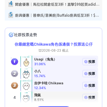
4
開倉優惠｜馬拉松開倉低至3折！直擊$99起買adidas／New Balance／Puma鞋款 STANLEY保溫杯劈價至$119起
5
廚具優惠｜普樂氏/意美廚/Buffalo廚具低至3折！$89起買煎鍋／炒鑊／個人鍋 同場小家電激減至$99起