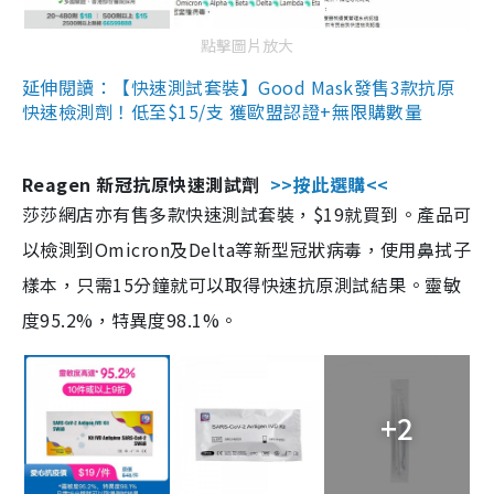
點擊圖片放大
延伸閱讀：【快速測試套裝】Good Mask發售3款抗原
快速檢測劑！低至$15/支 獲歐盟認證+無限購數量
Reagen 新冠抗原快速測試劑
>>按此選購<<
莎莎網店亦有售多款快速測試套裝，$19就買到。產品可
以檢測到Omicron及Delta等新型冠狀病毒，使用鼻拭子
樣本，只需15分鐘就可以取得快速抗原測試結果。靈敏
度95.2%，特異度98.1%。
+2