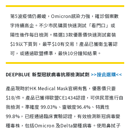
第5波疫情仍嚴峻，Omicron感染力強，確診個案數
字持續高企。不少市民購買快速測試「看門口」或
陽性後作每日檢測。精選13款優惠價快速測試套裝
$19以下買到，最平$10有交易！產品已獲衛生署認
可，或通過歐盟標準，最快10分鐘知結果。
DEEPBLUE 新型冠狀病毒抗原檢測試劑
>>按此選購<<
產品現時於HK Medical Mask官網有售，優惠價只要
$18/件。產品已獲得歐盟CE1434認證，可供民眾進行自
我檢測。準確度 99.03%、靈敏度96.4%、特異性
99.8%，已經通過臨床實驗認證，有效檢測新冠病毒變
種毒株，包括Omicron 及Delta變種病毒。使用鼻拭子