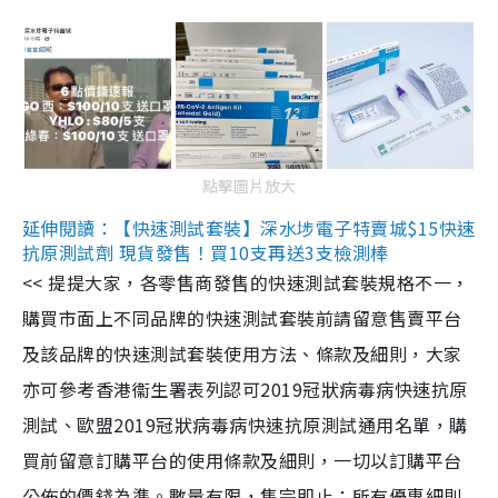
點擊圖片放大
延伸閱讀：【快速測試套裝】深水埗電子特賣城$15快速
抗原測試劑 現貨發售！買10支再送3支檢測棒
<< 提提大家，各零售商發售的快速測試套裝規格不一，
購買市面上不同品牌的快速測試套裝前請留意售賣平台
及該品牌的快速測試套裝使用方法、條款及細則，大家
亦可參考香港衞生署表列認可2019冠狀病毒病快速抗原
測試、歐盟2019冠狀病毒病快速抗原測試通用名單，購
買前留意訂購平台的使用條款及細則，一切以訂購平台
公佈的價錢為準。數量有限，售完即止；所有優惠細則