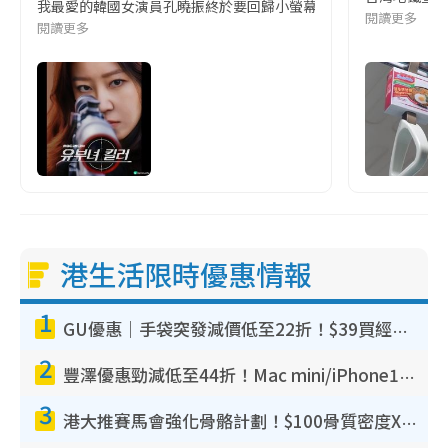
我最愛的韓國女演員孔曉振終於要回歸小螢幕啦!這次的劇本改編自同名
閱讀更多
閱讀更多
港生活限時優惠情報
1
GU優惠｜手袋突發減價低至22折！$39買經典波士頓包/餃子袋！飾物同步減價$29起！
2
豐澤優惠勁減低至44折！Mac mini/iPhone17Pro大減價！廚房家電$220起
3
港大推賽馬會強化骨骼計劃！$100骨質密度X光檢查 完成免費運動訓練送超市禮券！附參加資格