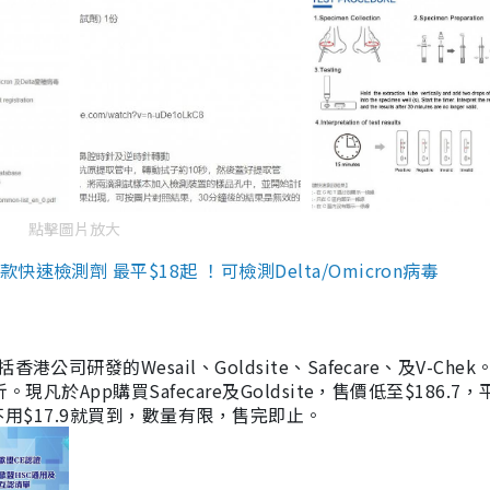
點擊圖片放大
檢測劑 最平$18起 ！可檢測Delta/Omicron病毒
研發的Wesail、Goldsite、Safecare、及V-Chek。
凡於App購買Safecare及Goldsite，售價低至$186.7
均不用$17.9就買到，數量有限，售完即止。