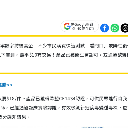
在Google追蹤
《UHK 港生活》
診個案數字持續高企。不少市民購買快速測試「看門口」或陽性後
以下買到，最平$10有交易！產品已獲衛生署認可，或通過歐盟
選購<<
惠價只要$18/件。產品已獲得歐盟CE1434認證，可供民眾進行自
性99.8%，已經通過臨床實驗認證，有效檢測新冠病毒變種毒株，
，15分鐘知結果。