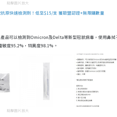
點擊圖片放大
3款抗原快速檢測劑！低至$15/支 獲歐盟認證+無限購數量
品可以檢測到Omicron及Delta等新型冠狀病毒，使用鼻拭
度95.2%，特異度98.1%。
點擊圖片放大