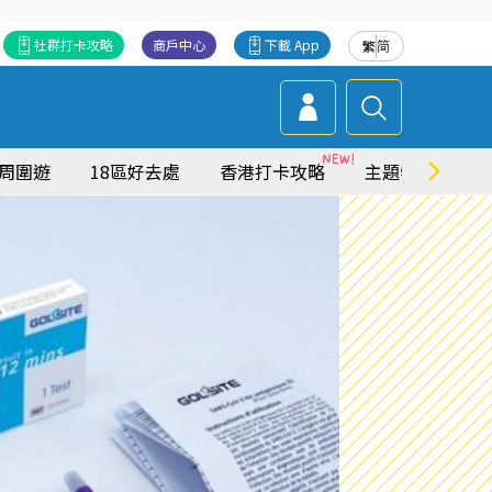
社群打卡攻略
商戶中心
下載 App
繁
简
周圍遊
18區好去處
香港打卡攻略
主題特集