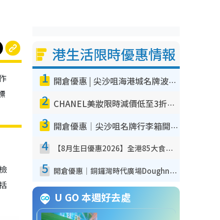
港生活限時優惠情報
1
作
開倉優惠 | 尖沙咀海港城名牌波鞋開倉低至1折！On鞋$899起／Joy&Peace鞋履$98起
標
2
CHANEL美妝限時減價低至3折！人氣粉底/唇膏/精華液低至$275！COCO香水都有平
3
開倉優惠｜尖沙咀名牌行李箱開倉低至4折！一連5日 American Tourister/ace./Hallmark $200起！
4
【8月生日優惠2026】全港85大食買玩著數攻略 自助餐/火鍋放題同行免費＋誠品/DONKI送現金券
5
我檢
開倉優惠｜銅鑼灣時代廣場Doughnut/Campo Marzio開倉低至1折！背囊、書包、手袋劈價$200起
包括
U GO 本週好去處