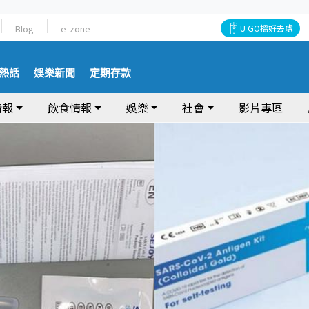
Blog
e-zone
U GO搵好去處
熱話
娛樂新聞
定期存款
情報
飲食情報
娛樂
社會
影片專區