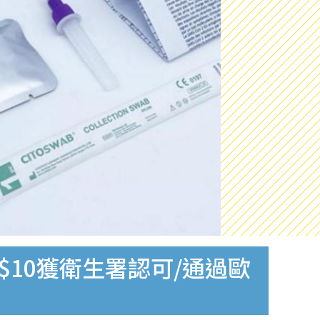
$10獲衛生署認可/通過歐