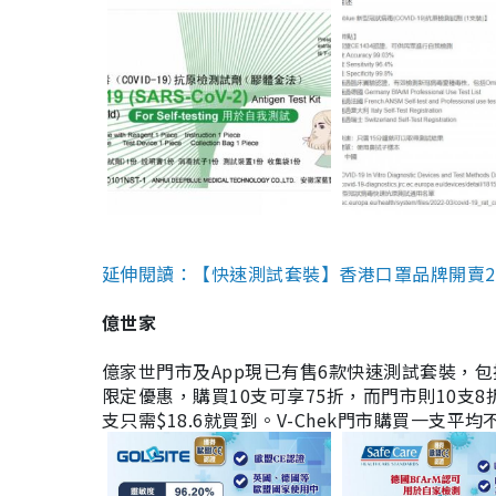
延伸閱讀：【快速測試套裝】香港口罩品牌開賣2款快速
億世家
億家世門市及App現已有售6款快速測試套裝，包括香港公司
限定優惠，購買10支可享75折，而門市則10支8折。現
支只需$18.6就買到。V-Chek門市購買一支平