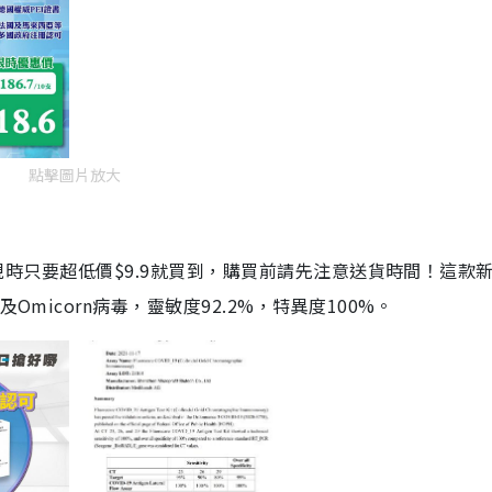
點擊圖片放大
劑，現時只要超低價$9.9就買到，購買前請先注意送貨時間！這款
Omicorn病毒，靈敏度92.2%，特異度100%。