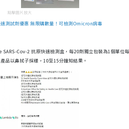
點擊圖片放大
測試劑優惠 無限購數量！可檢測Omicron病毒
are SARS-Cov-2 抗原快速檢測盒，每20劑獨立包裝為1個單位
5。產品以鼻拭子採樣，10至15分鐘知結果。