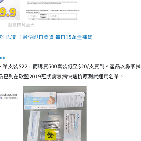
點擊圖片放大
速測試劑！最快即日發貨 每日15萬盒補貨
<<
，單支裝$22，而購買500套裝低至$20/支買到。產品以鼻咽
品已列在歐盟2019冠狀病毒病快速抗原測試通用名單。