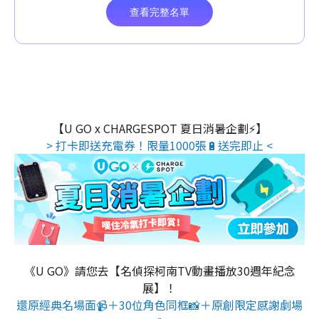
【U GO x CHARGESPOT 夏日消暑企劃⚡】
> 打卡即送充電券！限量1000張🔋送完即止 <
《U GO》請您去【名偵探柯南TV動畫播放30週年紀念
展】！
還原經典名場面📹＋30位角色同框📸＋原創限定感謝劇場