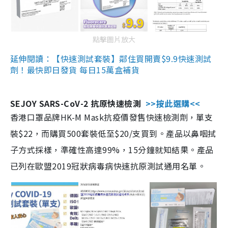
點擊圖片放大
延伸閱讀：【快速測試套裝】鄰住買開賣$9.9快速測試
劑！最快即日發貨 每日15萬盒補貨
SEJOY SARS-CoV-2 抗原快速檢測
>>按此選購<<
香港口罩品牌HK-M Mask抗疫價發售快速檢測劑，單支
裝$22，而購買500套裝低至$20/支買到。產品以鼻咽拭
子方式採樣，準確性高達99%，15分鐘就知結果。產品
已列在歐盟2019冠狀病毒病快速抗原測試通用名單。