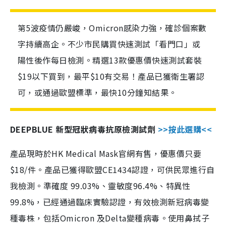
第5波疫情仍嚴峻，Omicron感染力強，確診個案數
字持續高企。不少市民購買快速測試「看門口」或
陽性後作每日檢測。精選13款優惠價快速測試套裝
$19以下買到，最平$10有交易！產品已獲衛生署認
可，或通過歐盟標準，最快10分鐘知結果。
DEEPBLUE 新型冠狀病毒抗原檢測試劑
>>按此選購<<
產品現時於HK Medical Mask官網有售，優惠價只要
$18/件。產品已獲得歐盟CE1434認證，可供民眾進行自
我檢測。準確度 99.03%、靈敏度96.4%、特異性
99.8%，已經通過臨床實驗認證，有效檢測新冠病毒變
種毒株，包括Omicron 及Delta變種病毒。使用鼻拭子