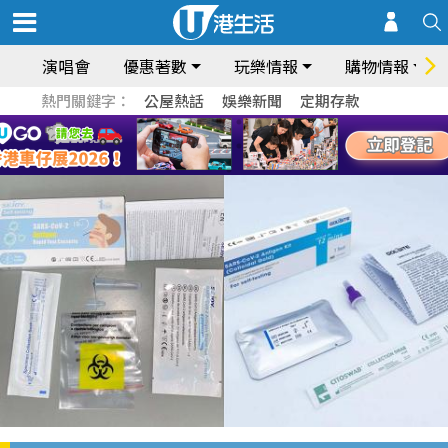
演唱會
優惠著數
玩樂情報
購物情報
熱門關鍵字：
公屋熱話
娛樂新聞
定期存款