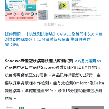
點擊圖片放大
延伸閱讀：【快速測試套裝】CATALO全線門市$16快速
測試劑換購優惠！15分鐘驗新冠病毒 準確性高達
98.26%
Savewo新型冠狀病毒快速抗原測試劑
>>按此選購<<
產品由香港口罩品牌Savewo聯乘DEEPBLUE合作推出，
抗疫優惠價低至$18買到。產品已獲得歐盟CE認證，主
要以採集鼻液樣本作檢測，能有效檢測Omicron及Delta
變種病毒，準確度達至99%，最快15分鐘就能知道檢測
結果。