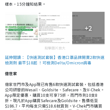
樣本，15分鐘知結果。
+2
點擊圖片放大
延伸閱讀：【快速測試套裝】香港口罩品牌開賣2款快速
檢測劑 最平$18起 ！可檢測Delta/Omicron病毒
億世家
億家世門市及App現已有售6款快速測試套裝，包括香港
公司研發的Wesail、Goldsite、Safecare、及V-Chek。
App限定優惠，購買10支可享75折，而門市則10支8
折。現凡於App購買Safecare及Goldsite，售價低至
$186.7，平均每支只需$18.6就買到。V-Chek門市購買