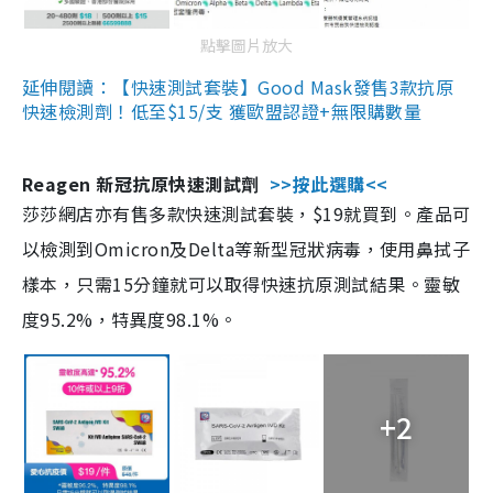
點擊圖片放大
延伸閱讀：【快速測試套裝】Good Mask發售3款抗原
快速檢測劑！低至$15/支 獲歐盟認證+無限購數量
Reagen 新冠抗原快速測試劑
>>按此選購<<
莎莎網店亦有售多款快速測試套裝，$19就買到。產品可
以檢測到Omicron及Delta等新型冠狀病毒，使用鼻拭子
樣本，只需15分鐘就可以取得快速抗原測試結果。靈敏
度95.2%，特異度98.1%。
+2