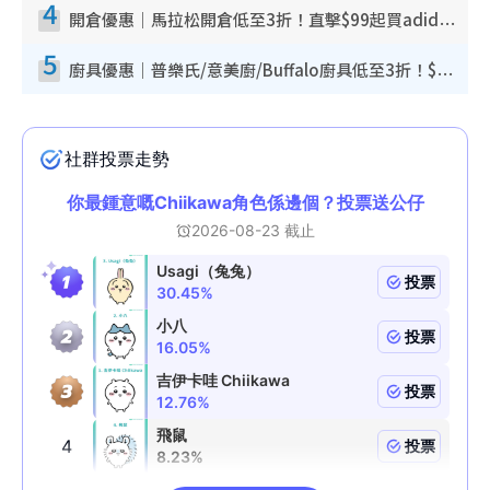
4
開倉優惠｜馬拉松開倉低至3折！直擊$99起買adidas／New Balance／Puma鞋款 STANLEY保溫杯劈價至$119起
5
廚具優惠｜普樂氏/意美廚/Buffalo廚具低至3折！$89起買煎鍋／炒鑊／個人鍋 同場小家電激減至$99起