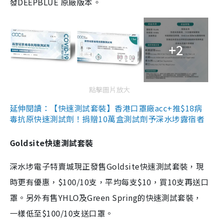
發DEEPBLUE 原廠版本。
+2
點擊圖片放大
延伸閱讀：【快速測試套裝】香港口罩廠acc+推$18病
毒抗原快速測試劑！捐贈10萬盒測試劑予深水埗露宿者
Goldsite快速測試套裝
深水埗電子特賣城現正發售Goldsite快速測試套裝，現
時更有優惠，$100/10支，平均每支$10，買10支再送口
罩。另外有售YHLO及Green Spring的快速測試套裝，
一樣低至$100/10支送口罩。