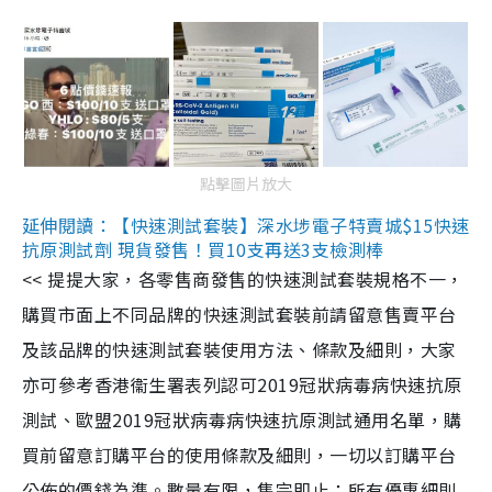
點擊圖片放大
延伸閱讀：【快速測試套裝】深水埗電子特賣城$15快速
抗原測試劑 現貨發售！買10支再送3支檢測棒
<< 提提大家，各零售商發售的快速測試套裝規格不一，
購買市面上不同品牌的快速測試套裝前請留意售賣平台
及該品牌的快速測試套裝使用方法、條款及細則，大家
亦可參考香港衞生署表列認可2019冠狀病毒病快速抗原
測試、歐盟2019冠狀病毒病快速抗原測試通用名單，購
買前留意訂購平台的使用條款及細則，一切以訂購平台
公佈的價錢為準。數量有限，售完即止；所有優惠細則