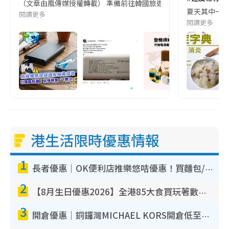
（文章由風傳媒授權轉載） 準備前往韓國旅遊的民眾，近期要特別留
夏天其中一種時
閱讀更多
閱讀更多
港生活限時優惠情報
1
長者優惠｜OK便利店推樂悠咭優惠！買麵包/牛奶/保健品拍卡即減
2
【8月生日優惠2026】全港85大食買玩著數攻略 自助餐/火鍋放題同行免費＋誠品/DONKI送現金券
3
開倉優惠｜銅鑼灣MICHAEL KORS開倉低至17折！直擊$500起買手袋/銀包/鞋款 必買經典Jet Set系列