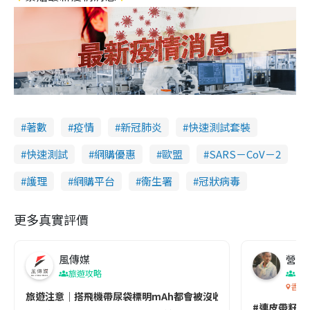
著數
疫情
新冠肺炎
快速測試套裝
快速測試
網購優惠
歐盟
SARS－CoV－2
護理
網購平台
衞生署
冠狀病毒
更多真實評價
風傳媒
營養教
旅遊攻略
生
香港
旅遊注意｜搭飛機帶尿袋標明mAh都會被沒收😱出發前切記檢查「1
#連皮帶籽都