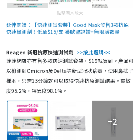
點擊圖片放大
延伸閱讀：【快速測試套裝】Good Mask發售3款抗原
快速檢測劑！低至$15/支 獲歐盟認證+無限購數量
Reagen 新冠抗原快速測試劑
>>按此選購<<
莎莎網店亦有售多款快速測試套裝，$19就買到。產品可
以檢測到Omicron及Delta等新型冠狀病毒，使用鼻拭子
樣本，只需15分鐘就可以取得快速抗原測試結果。靈敏
度95.2%，特異度98.1%。
+2