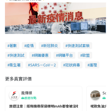
著數
疫情
新冠肺炎
快速測試套裝
快速測試
網購優惠
網購平台
歐盟
衞生署
SARS－CoV－2
冠狀病毒
護理
更多真實評價
風傳媒
Soul
旅遊攻略
生
旅遊注意｜搭飛機帶尿袋標明mAh都會被沒收😱出發前切記檢查「1
呢款魚油大家