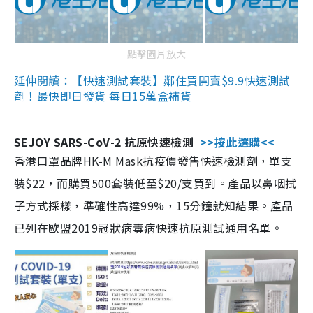
點擊圖片放大
延伸閱讀：【快速測試套裝】鄰住買開賣$9.9快速測試
劑！最快即日發貨 每日15萬盒補貨
SEJOY SARS-CoV-2 抗原快速檢測
>>按此選購<<
香港口罩品牌HK-M Mask抗疫價發售快速檢測劑，單支
裝$22，而購買500套裝低至$20/支買到。產品以鼻咽拭
子方式採樣，準確性高達99%，15分鐘就知結果。產品
已列在歐盟2019冠狀病毒病快速抗原測試通用名單。