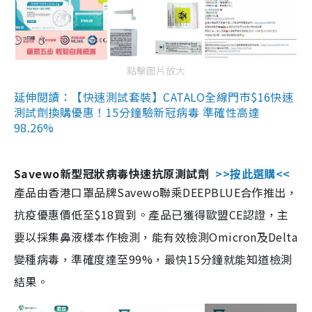
點擊圖片放大
延伸閱讀：【快速測試套裝】CATALO全線門市$16快速
測試劑換購優惠！15分鐘驗新冠病毒 準確性高達
98.26%
Savewo新型冠狀病毒快速抗原測試劑
>>按此選購<<
產品由香港口罩品牌Savewo聯乘DEEPBLUE合作推出，
抗疫優惠價低至$18買到。產品已獲得歐盟CE認證，主
要以採集鼻液樣本作檢測，能有效檢測Omicron及Delta
變種病毒，準確度達至99%，最快15分鐘就能知道檢測
結果。