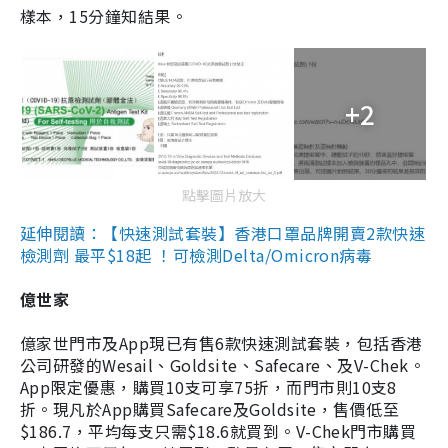
樣本，15分鐘知結果。
+2
點擊圖片放大
延伸閱讀：【快速測試套裝】香港口罩品牌開賣2款快速
檢測劑 最平$18起 ！可檢測Delta/Omicron病毒
億世家
億家世門市及App現已有售6款快速測試套裝，包括香港
公司研發的Wesail、Goldsite、Safecare、及V-Chek。
App限定優惠，購買10支可享75折，而門市則10支8
折。現凡於App購買Safecare及Goldsite，售價低至
$186.7，平均每支只需$18.6就買到。V-Chek門市購買