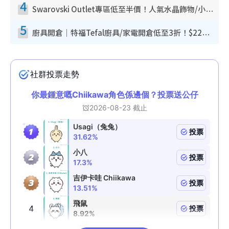
4
Swarovski Outlet專區低至半價！人氣水晶飾物/小擺設$138起！迪士尼款/水晶高跟鞋都有平
5
廚具開倉｜特福Tefal廚具/家電開倉低至3折！$220起買平底鍋/炒鑊/湯煲！電飯煲/吸塵機/燙斗$418起