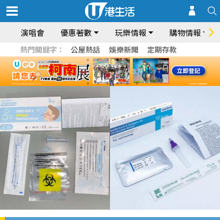
演唱會
優惠著數
玩樂情報
購物情報
熱門關鍵字：
公屋熱話
娛樂新聞
定期存款