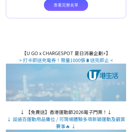
【U GO x CHARGESPOT 夏日消暑企劃⚡】
> 打卡即送充電券！限量1000張🔋送完即止 <
↓ 【免費送】香港運動節2026電子門票！↓
↓ 設過百運動用品攤位 / 可現場體驗多項新穎運動及觀賞
賽事🔥 ↓