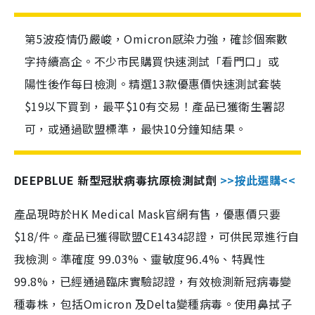
第5波疫情仍嚴峻，Omicron感染力強，確診個案數
字持續高企。不少市民購買快速測試「看門口」或
陽性後作每日檢測。精選13款優惠價快速測試套裝
$19以下買到，最平$10有交易！產品已獲衛生署認
可，或通過歐盟標準，最快10分鐘知結果。
DEEPBLUE 新型冠狀病毒抗原檢測試劑
>>按此選購<<
產品現時於HK Medical Mask官網有售，優惠價只要
$18/件。產品已獲得歐盟CE1434認證，可供民眾進行自
我檢測。準確度 99.03%、靈敏度96.4%、特異性
99.8%，已經通過臨床實驗認證，有效檢測新冠病毒變
種毒株，包括Omicron 及Delta變種病毒。使用鼻拭子