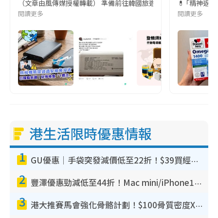
（文章由風傳媒授權轉載） 準備前往韓國旅遊的民眾，近期要特別留
💊 ｢精神返
閱讀更多
閱讀更多
港生活限時優惠情報
1
GU優惠｜手袋突發減價低至22折！$39買經典波士頓包/餃子袋！飾物同步減價$29起！
2
豐澤優惠勁減低至44折！Mac mini/iPhone17Pro大減價！廚房家電$220起
3
港大推賽馬會強化骨骼計劃！$100骨質密度X光檢查 完成免費運動訓練送超市禮券！附參加資格