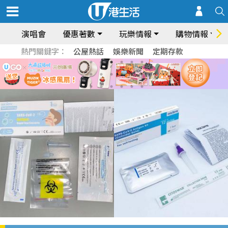
演唱會
優惠著數
玩樂情報
購物情報
熱門關鍵字：
公屋熱話
娛樂新聞
定期存款