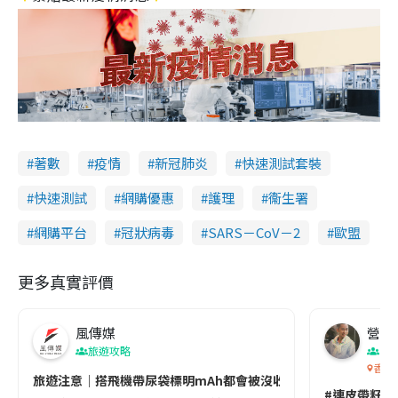
著數
疫情
新冠肺炎
快速測試套裝
快速測試
網購優惠
護理
衞生署
網購平台
冠狀病毒
SARS－CoV－2
歐盟
更多真實評價
風傳媒
營養教
旅遊攻略
生
香港
旅遊注意｜搭飛機帶尿袋標明mAh都會被沒收😱出發前切記檢查「1
#連皮帶籽都