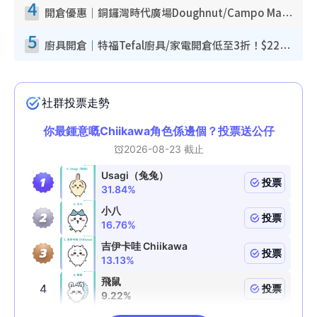
4
開倉優惠｜銅鑼灣時代廣場Doughnut/Campo Marzio開倉低至1折！背囊、書包、手袋劈價$200起
5
廚具開倉｜特福Tefal廚具/家電開倉低至3折！$220起買平底鍋/炒鑊/湯煲！電飯煲/吸塵機/燙斗$418起