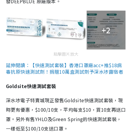
發DEEPBLUE 原廠版本。
+2
點擊圖片放大
延伸閱讀：【快速測試套裝】香港口罩廠acc+推$18病
毒抗原快速測試劑！捐贈10萬盒測試劑予深水埗露宿者
Goldsite快速測試套裝
深水埗電子特賣城現正發售Goldsite快速測試套裝，現
時更有優惠，$100/10支，平均每支$10，買10支再送口
罩。另外有售YHLO及Green Spring的快速測試套裝，
一樣低至$100/10支送口罩。