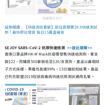
點擊圖片放大
延伸閱讀：【快速測試套裝】鄰住買開賣$9.9快速測試
劑！最快即日發貨 每日15萬盒補貨
SEJOY SARS-CoV-2 抗原快速檢測
>>按此選購<<
香港口罩品牌HK-M Mask抗疫價發售快速檢測劑，單支
裝$22，而購買500套裝低至$20/支買到。產品以鼻咽拭
子方式採樣，準確性高達99%，15分鐘就知結果。產品
已列在歐盟2019冠狀病毒病快速抗原測試通用名單。