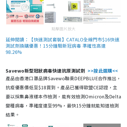
點擊圖片放大
延伸閱讀：【快速測試套裝】CATALO全線門市$16快速
測試劑換購優惠！15分鐘驗新冠病毒 準確性高達
98.26%
Savewo新型冠狀病毒快速抗原測試劑
>>按此選購<<
產品由香港口罩品牌Savewo聯乘DEEPBLUE合作推出，
抗疫優惠價低至$18買到。產品已獲得歐盟CE認證，主
要以採集鼻液樣本作檢測，能有效檢測Omicron及Delta
變種病毒，準確度達至99%，最快15分鐘就能知道檢測
結果。