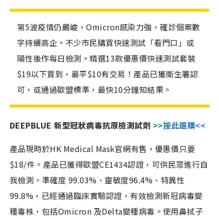
第5波疫情仍嚴峻，Omicron感染力強，確診個案數
字持續高企。不少市民購買快速測試「看門口」或
陽性後作每日檢測。精選13款優惠價快速測試套裝
$19以下買到，最平$10有交易！產品已獲衛生署認
可，或通過歐盟標準，最快10分鐘知結果。
DEEPBLUE 新型冠狀病毒抗原檢測試劑
>>按此選購<<
產品現時於HK Medical Mask官網有售，優惠價只要
$18/件。產品已獲得歐盟CE1434認證，可供民眾進行自
我檢測。準確度 99.03%、靈敏度96.4%、特異性
99.8%，已經通過臨床實驗認證，有效檢測新冠病毒變
種毒株，包括Omicron 及Delta變種病毒。使用鼻拭子