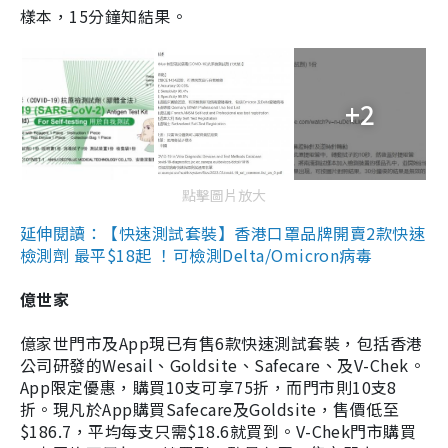
樣本，15分鐘知結果。
+2
點擊圖片放大
延伸閱讀：【快速測試套裝】香港口罩品牌開賣2款快速
檢測劑 最平$18起 ！可檢測Delta/Omicron病毒
億世家
億家世門市及App現已有售6款快速測試套裝，包括香港
公司研發的Wesail、Goldsite、Safecare、及V-Chek。
App限定優惠，購買10支可享75折，而門市則10支8
折。現凡於App購買Safecare及Goldsite，售價低至
$186.7，平均每支只需$18.6就買到。V-Chek門市購買