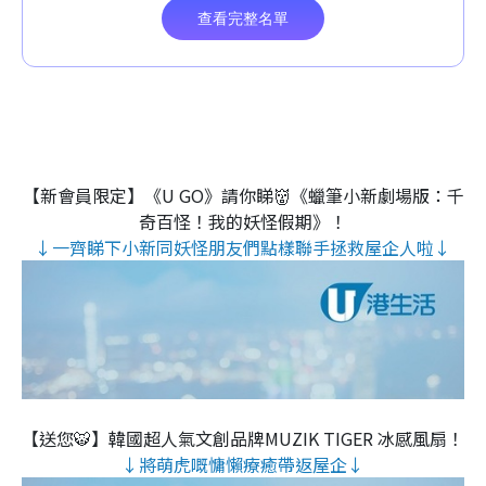
【新會員限定】《U GO》請你睇👹《蠟筆小新劇場版：千
奇百怪！我的妖怪假期》！
↓一齊睇下小新同妖怪朋友們點樣聯手拯救屋企人啦↓
【送您🐯】韓國超人氣文創品牌MUZIK TIGER 冰感風扇！
↓將萌虎嘅慵懶療癒帶返屋企↓