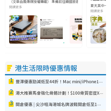
（文章由風傳媒授權轉載） 準備前往韓國旅遊的民眾，近期要特別留
夏天其中一種時
閱讀更多
閱讀更多
港生活限時優惠情報
1
豐澤優惠勁減低至44折！Mac mini/iPhone17Pro大減價！廚房家電$220起
2
港大推賽馬會強化骨骼計劃！$100骨質密度X光檢查 完成免費運動訓練送超市禮券！附參加資格
3
開倉優惠 | 尖沙咀海港城名牌波鞋開倉低至1折！On鞋$899起／Joy&Peace鞋履$98起