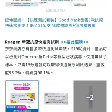
點擊圖片放大
延伸閱讀：【快速測試套裝】Good Mask發售3款抗原
快速檢測劑！低至$15/支 獲歐盟認證+無限購數量
Reagen 新冠抗原快速測試劑
>>按此選購<<
莎莎網店亦有售多款快速測試套裝，$19就買到。產品可
以檢測到Omicron及Delta等新型冠狀病毒，使用鼻拭子
樣本，只需15分鐘就可以取得快速抗原測試結果。靈敏
度95.2%，特異度98.1%。
+2