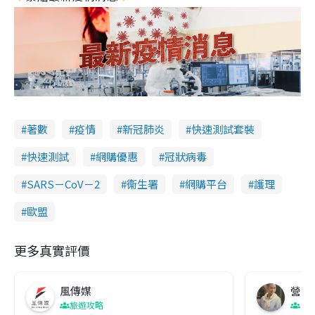
著數
疫情
新冠肺炎
快速測試套裝
快速測試
網購優惠
冠狀病毒
SARS－CoV－2
衞生署
網購平台
護理
歐盟
更多真實評價
風傳媒
營養教
旅遊攻略
生