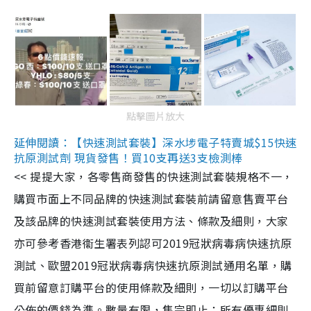
點擊圖片放大
延伸閱讀：【快速測試套裝】深水埗電子特賣城$15快速
抗原測試劑 現貨發售！買10支再送3支檢測棒
<< 提提大家，各零售商發售的快速測試套裝規格不一，
購買市面上不同品牌的快速測試套裝前請留意售賣平台
及該品牌的快速測試套裝使用方法、條款及細則，大家
亦可參考香港衞生署表列認可2019冠狀病毒病快速抗原
測試、歐盟2019冠狀病毒病快速抗原測試通用名單，購
買前留意訂購平台的使用條款及細則，一切以訂購平台
公佈的價錢為準。數量有限，售完即止；所有優惠細則