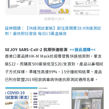
點擊圖片放大
延伸閱讀：【快速測試套裝】鄰住買開賣$9.9快速測試
劑！最快即日發貨 每日15萬盒補貨
SEJOY SARS-CoV-2 抗原快速檢測
>>按此選購<<
香港口罩品牌HK-M Mask抗疫價發售快速檢測劑，單支
裝$22，而購買500套裝低至$20/支買到。產品以鼻咽拭
子方式採樣，準確性高達99%，15分鐘就知結果。產品
已列在歐盟2019冠狀病毒病快速抗原測試通用名單。