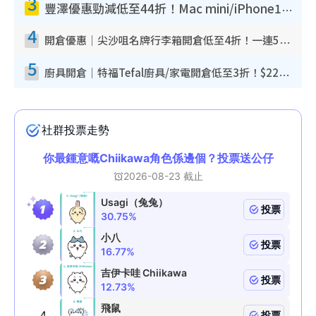
3
豐澤優惠勁減低至44折！Mac mini/iPhone17Pro大減價！廚房家電$220起
4
開倉優惠｜尖沙咀名牌行李箱開倉低至4折！一連5日 American Tourister/ace./Hallmark $200起！
5
廚具開倉｜特福Tefal廚具/家電開倉低至3折！$220起買平底鍋/炒鑊/湯煲！電飯煲/吸塵機/燙斗$418起