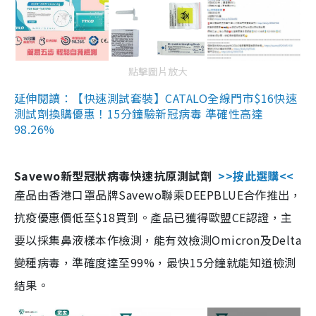
點擊圖片放大
延伸閱讀：【快速測試套裝】CATALO全線門市$16快速
測試劑換購優惠！15分鐘驗新冠病毒 準確性高達
98.26%
Savewo新型冠狀病毒快速抗原測試劑
>>按此選購<<
產品由香港口罩品牌Savewo聯乘DEEPBLUE合作推出，
抗疫優惠價低至$18買到。產品已獲得歐盟CE認證，主
要以採集鼻液樣本作檢測，能有效檢測Omicron及Delta
變種病毒，準確度達至99%，最快15分鐘就能知道檢測
結果。