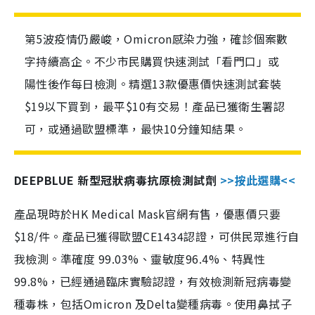
第5波疫情仍嚴峻，Omicron感染力強，確診個案數
字持續高企。不少市民購買快速測試「看門口」或
陽性後作每日檢測。精選13款優惠價快速測試套裝
$19以下買到，最平$10有交易！產品已獲衛生署認
可，或通過歐盟標準，最快10分鐘知結果。
DEEPBLUE 新型冠狀病毒抗原檢測試劑
>>按此選購<<
產品現時於HK Medical Mask官網有售，優惠價只要
$18/件。產品已獲得歐盟CE1434認證，可供民眾進行自
我檢測。準確度 99.03%、靈敏度96.4%、特異性
99.8%，已經通過臨床實驗認證，有效檢測新冠病毒變
種毒株，包括Omicron 及Delta變種病毒。使用鼻拭子