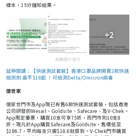
樣本，15分鐘知結果。
+2
點擊圖片放大
延伸閱讀：【快速測試套裝】香港口罩品牌開賣2款快速
檢測劑 最平$18起 ！可檢測Delta/Omicron病毒
億世家
億家世門市及App現已有售6款快速測試套裝，包括香港
公司研發的Wesail、Goldsite、Safecare、及V-Chek。
App限定優惠，購買10支可享75折，而門市則10支8
折。現凡於App購買Safecare及Goldsite，售價低至
$186.7，平均每支只需$18.6就買到。V-Chek門市購買