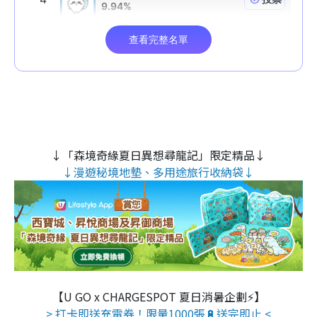
↓「森境奇緣夏日異想尋龍記」限定精品↓
↓漫遊秘境地墊、多用途旅行收納袋↓
【U GO x CHARGESPOT 夏日消暑企劃⚡】
> 打卡即送充電券！限量1000張🔋送完即止 <