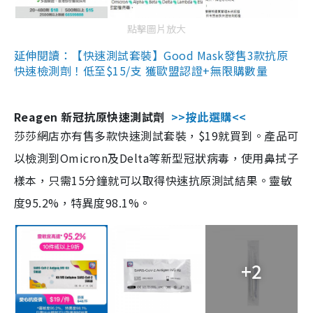
點擊圖片放大
延伸閱讀：【快速測試套裝】Good Mask發售3款抗原
快速檢測劑！低至$15/支 獲歐盟認證+無限購數量
Reagen 新冠抗原快速測試劑
>>按此選購<<
莎莎網店亦有售多款快速測試套裝，$19就買到。產品可
以檢測到Omicron及Delta等新型冠狀病毒，使用鼻拭子
樣本，只需15分鐘就可以取得快速抗原測試結果。靈敏
度95.2%，特異度98.1%。
+2