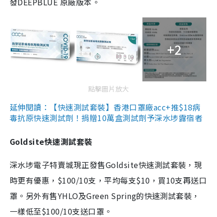
發DEEPBLUE 原廠版本。
+2
點擊圖片放大
延伸閱讀：【快速測試套裝】香港口罩廠acc+推$18病
毒抗原快速測試劑！捐贈10萬盒測試劑予深水埗露宿者
Goldsite快速測試套裝
深水埗電子特賣城現正發售Goldsite快速測試套裝，現
時更有優惠，$100/10支，平均每支$10，買10支再送口
罩。另外有售YHLO及Green Spring的快速測試套裝，
一樣低至$100/10支送口罩。