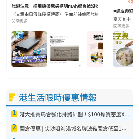
香港
旅遊注意｜搭飛機帶尿袋標明mAh都會被沒收😱出發前切記檢查「1
#連皮帶籽都
（文章由風傳媒授權轉載） 準備前往韓國旅遊的民眾，近期要特別留
夏天其中一種時
閱讀更多
閱讀更多
港生活限時優惠情報
1
港大推賽馬會強化骨骼計劃！$100骨質密度X光檢查 完成免費運動訓練送超市禮券！附參加資格
2
開倉優惠 | 尖沙咀海港城名牌波鞋開倉低至1折！On鞋$899起／Joy&Peace鞋履$98起