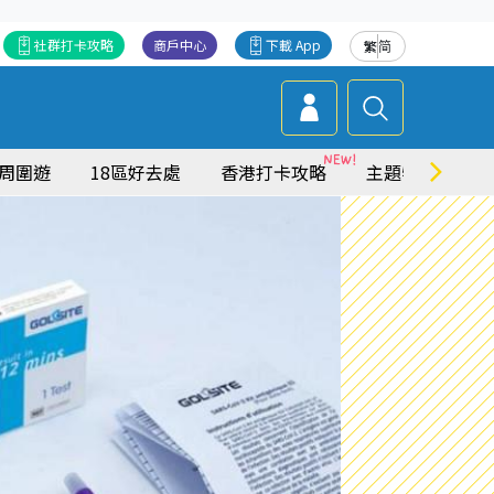
社群打卡攻略
商戶中心
下載 App
繁
简
周圍遊
18區好去處
香港打卡攻略
主題特集