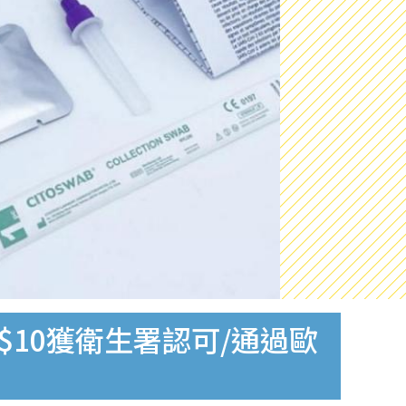
$10獲衛生署認可/通過歐