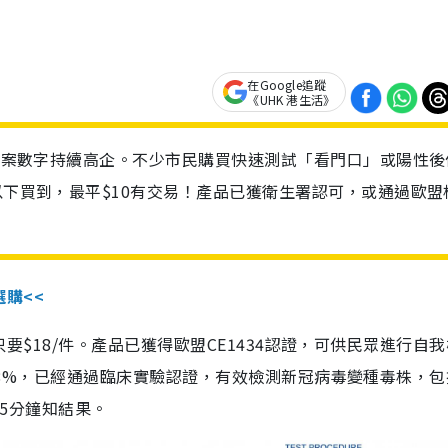
在Google追蹤
《UHK 港生活》
診個案數字持續高企。不少市民購買快速測試「看門口」或陽性後
以下買到，最平$10有交易！產品已獲衛生署認可，或通過歐盟
選購<<
惠價只要$18/件。產品已獲得歐盟CE1434認證，可供民眾進行自
性99.8%，已經通過臨床實驗認證，有效檢測新冠病毒變種毒株，
，15分鐘知結果。