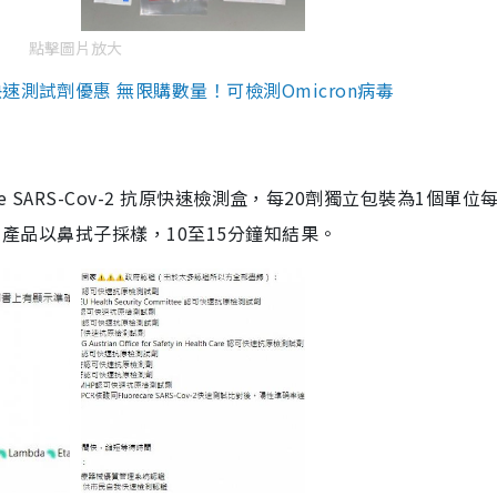
點擊圖片放大
測試劑優惠 無限購數量！可檢測Omicron病毒
are SARS-Cov-2 抗原快速檢測盒，每20劑獨立包裝為1個單位
5。產品以鼻拭子採樣，10至15分鐘知結果。