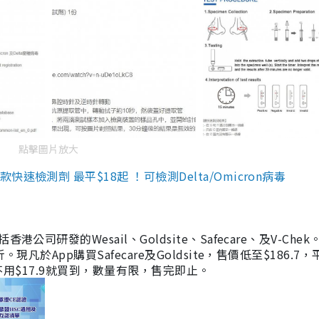
點擊圖片放大
檢測劑 最平$18起 ！可檢測Delta/Omicron病毒
研發的Wesail、Goldsite、Safecare、及V-Chek。
凡於App購買Safecare及Goldsite，售價低至$186.7
均不用$17.9就買到，數量有限，售完即止。