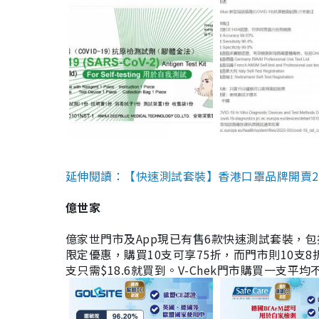
延伸閱讀：【快速測試套裝】香港口罩品牌開賣2款快速
億世家
億家世門市及App現已有售6款快速測試套裝，包括香港公司
限定優惠，購買10支可享75折，而門市則10支8折。現
支只需$18.6就買到。V-Chek門市購買一支平