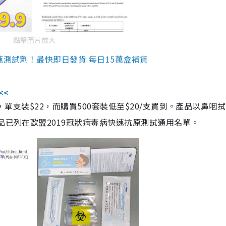
點擊圖片放大
速測試劑！最快即日發貨 每日15萬盒補貨
<<
，單支裝$22，而購買500套裝低至$20/支買到。產品以鼻咽
品已列在歐盟2019冠狀病毒病快速抗原測試通用名單。