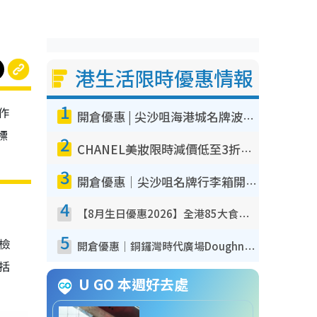
港生活限時優惠情報
1
作
開倉優惠 | 尖沙咀海港城名牌波鞋開倉低至1折！On鞋$899起／Joy&Peace鞋履$98起
標
2
CHANEL美妝限時減價低至3折！人氣粉底/唇膏/精華液低至$275！COCO香水都有平
3
開倉優惠｜尖沙咀名牌行李箱開倉低至4折！一連5日 American Tourister/ace./Hallmark $200起！
4
【8月生日優惠2026】全港85大食買玩著數攻略 自助餐/火鍋放題同行免費＋誠品/DONKI送現金券
5
我檢
開倉優惠｜銅鑼灣時代廣場Doughnut/Campo Marzio開倉低至1折！背囊、書包、手袋劈價$200起
包括
U GO 本週好去處