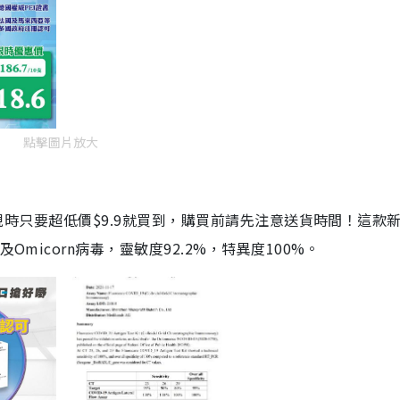
點擊圖片放大
劑，現時只要超低價$9.9就買到，購買前請先注意送貨時間！這款
Omicorn病毒，靈敏度92.2%，特異度100%。