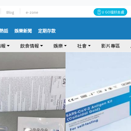
Blog
e-zone
U GO搵好去處
熱話
娛樂新聞
定期存款
情報
飲食情報
娛樂
社會
影片專區