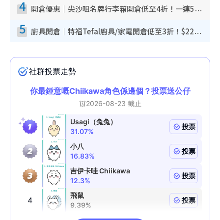
4
開倉優惠｜尖沙咀名牌行李箱開倉低至4折！一連5日 American Tourister/ace./Hallmark $200起！
5
廚具開倉｜特福Tefal廚具/家電開倉低至3折！$220起買平底鍋/炒鑊/湯煲！電飯煲/吸塵機/燙斗$418起