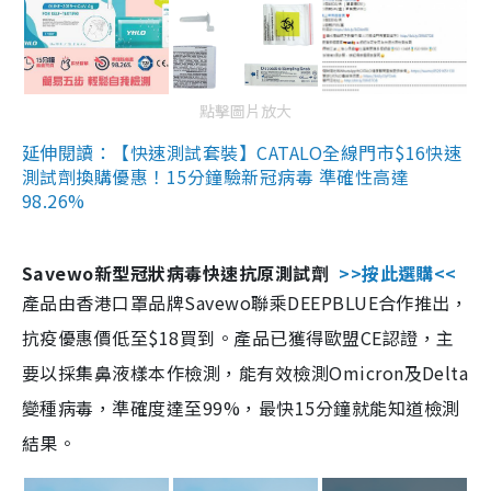
點擊圖片放大
延伸閱讀：【快速測試套裝】CATALO全線門市$16快速
測試劑換購優惠！15分鐘驗新冠病毒 準確性高達
98.26%
Savewo新型冠狀病毒快速抗原測試劑
>>按此選購<<
產品由香港口罩品牌Savewo聯乘DEEPBLUE合作推出，
抗疫優惠價低至$18買到。產品已獲得歐盟CE認證，主
要以採集鼻液樣本作檢測，能有效檢測Omicron及Delta
變種病毒，準確度達至99%，最快15分鐘就能知道檢測
結果。