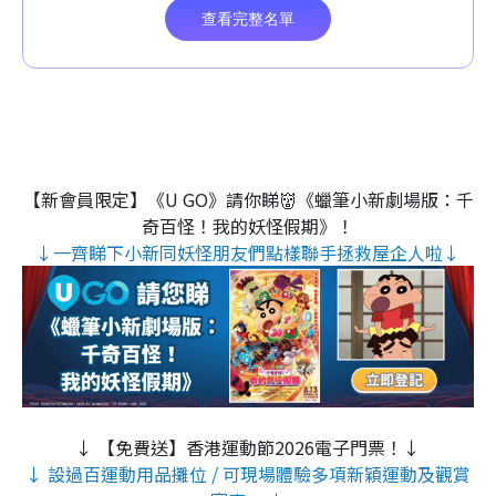
【新會員限定】《U GO》請你睇👹《蠟筆小新劇場版：千
奇百怪！我的妖怪假期》！
↓一齊睇下小新同妖怪朋友們點樣聯手拯救屋企人啦↓
↓ 【免費送】香港運動節2026電子門票！↓
↓ 設過百運動用品攤位 / 可現場體驗多項新穎運動及觀賞