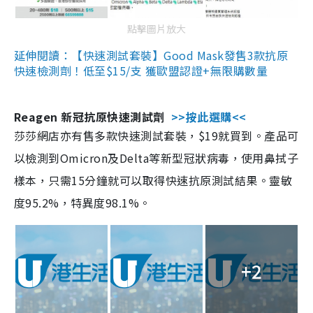
點擊圖片放大
延伸閱讀：【快速測試套裝】Good Mask發售3款抗原
快速檢測劑！低至$15/支 獲歐盟認證+無限購數量
Reagen 新冠抗原快速測試劑
>>按此選購<<
莎莎網店亦有售多款快速測試套裝，$19就買到。產品可
以檢測到Omicron及Delta等新型冠狀病毒，使用鼻拭子
樣本，只需15分鐘就可以取得快速抗原測試結果。靈敏
度95.2%，特異度98.1%。
+2