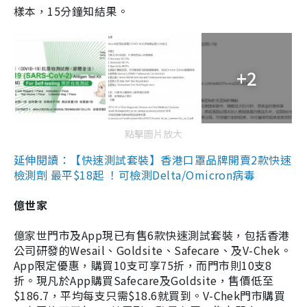
樣本，15分鐘知結果。
+2
點擊圖片放大
延伸閱讀：【快速測試套裝】香港口罩品牌開賣2款快速
檢測劑 最平$18起 ！可檢測Delta/Omicron病毒
億世家
億家世門市及App現已有售6款快速測試套裝，包括香港
公司研發的Wesail、Goldsite、Safecare、及V-Chek。
App限定優惠，購買10支可享75折，而門市則10支8
折。現凡於App購買Safecare及Goldsite，售價低至
$186.7，平均每支只需$18.6就買到。V-Chek門市購買