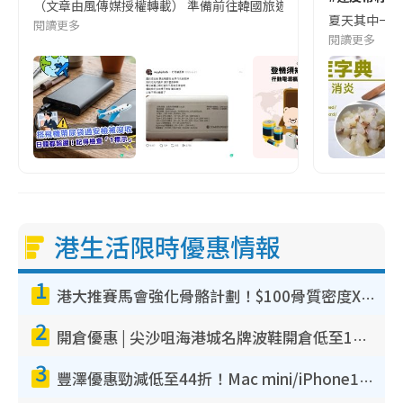
（文章由風傳媒授權轉載） 準備前往韓國旅遊的民眾，近期要特別留
夏天其中一種時
閱讀更多
閱讀更多
港生活限時優惠情報
1
港大推賽馬會強化骨骼計劃！$100骨質密度X光檢查 完成免費運動訓練送超市禮券！附參加資格
2
開倉優惠 | 尖沙咀海港城名牌波鞋開倉低至1折！On鞋$899起／Joy&Peace鞋履$98起
3
豐澤優惠勁減低至44折！Mac mini/iPhone17Pro大減價！廚房家電$220起