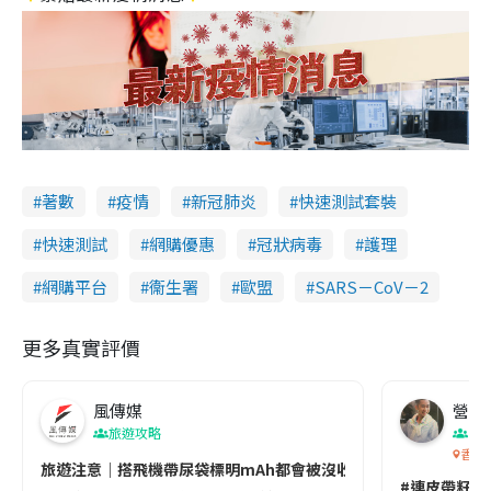
著數
疫情
新冠肺炎
快速測試套裝
快速測試
網購優惠
冠狀病毒
護理
網購平台
衞生署
歐盟
SARS－CoV－2
更多真實評價
風傳媒
營養教
旅遊攻略
生
香港
旅遊注意｜搭飛機帶尿袋標明mAh都會被沒收😱出發前切記檢查「1
#連皮帶籽都