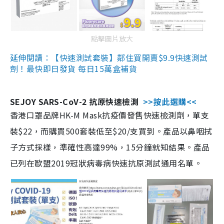
點擊圖片放大
延伸閱讀：【快速測試套裝】鄰住買開賣$9.9快速測試
劑！最快即日發貨 每日15萬盒補貨
SEJOY SARS-CoV-2 抗原快速檢測
>>按此選購<<
香港口罩品牌HK-M Mask抗疫價發售快速檢測劑，單支
裝$22，而購買500套裝低至$20/支買到。產品以鼻咽拭
子方式採樣，準確性高達99%，15分鐘就知結果。產品
已列在歐盟2019冠狀病毒病快速抗原測試通用名單。