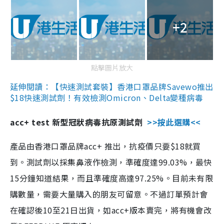
+2
點擊圖片放大
延伸閱讀：【快速測試套裝】香港口罩品牌Savewo推出
$18快速測試劑！有效檢測Omicron、Delta變種病毒
acc+ test 新型冠狀病毒抗原測試劑
>>按此選購<<
產品由香港口罩品牌acc+ 推出，抗疫價只要$18就買
到。測試劑以採集鼻液作檢測，準確度達99.03%，最快
15分鐘知道結果，而且準確度高達97.25%。目前未有限
購數量，需要大量購入的朋友可留意。不過訂單預計會
在確認後10至21日出貨，如acc+版本賣完，將有機會改