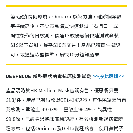
第5波疫情仍嚴峻，Omicron感染力強，確診個案數
字持續高企。不少市民購買快速測試「看門口」或
陽性後作每日檢測。精選13款優惠價快速測試套裝
$19以下買到，最平$10有交易！產品已獲衛生署認
可，或通過歐盟標準，最快10分鐘知結果。
DEEPBLUE 新型冠狀病毒抗原檢測試劑
>>按此選購<<
產品現時於HK Medical Mask官網有售，優惠價只要
$18/件。產品已獲得歐盟CE1434認證，可供民眾進行自
我檢測。準確度 99.03%、靈敏度96.4%、特異性
99.8%，已經通過臨床實驗認證，有效檢測新冠病毒變
種毒株，包括Omicron 及Delta變種病毒。使用鼻拭子