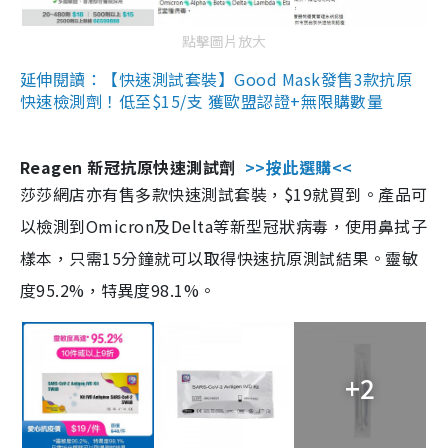
點擊圖片放大
延伸閱讀：【快速測試套裝】Good Mask發售3款抗原
快速檢測劑！低至$15/支 獲歐盟認證+無限購數量
Reagen 新冠抗原快速測試劑
>>按此選購<<
莎莎網店亦有售多款快速測試套裝，$19就買到。產品可
以檢測到Omicron及Delta等新型冠狀病毒，使用鼻拭子
樣本，只需15分鐘就可以取得快速抗原測試結果。靈敏
度95.2%，特異度98.1%。
+2