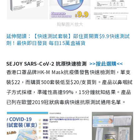
點擊圖片放大
延伸閱讀：【快速測試套裝】鄰住買開賣$9.9快速測試
劑！最快即日發貨 每日15萬盒補貨
SEJOY SARS-CoV-2 抗原快速檢測
>>按此選購<<
香港口罩品牌HK-M Mask抗疫價發售快速檢測劑，單支
裝$22，而購買500套裝低至$20/支買到。產品以鼻咽拭
子方式採樣，準確性高達99%，15分鐘就知結果。產品
已列在歐盟2019冠狀病毒病快速抗原測試通用名單。