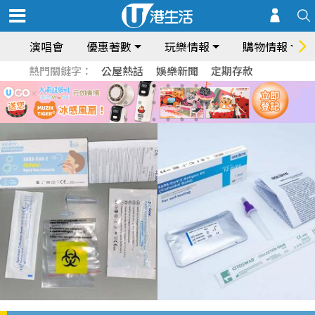
演唱會
優惠著數
玩樂情報
購物情報
熱門關鍵字：
公屋熱話
娛樂新聞
定期存款