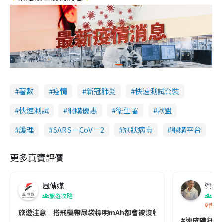
著數
疫情
新冠肺炎
快速測試套裝
快速測試
網購優惠
衞生署
歐盟
護理
SARS－CoV－2
冠狀病毒
網購平台
更多真實評價
風傳媒
營養教
旅遊攻略
生
香港
旅遊注意｜搭飛機帶尿袋標明mAh都會被沒收😱出發前切記檢查「1
#連皮帶籽都