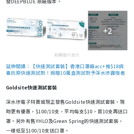
發DEEPBLUE 原廠版本。
+2
點擊圖片放大
延伸閱讀：【快速測試套裝】香港口罩廠acc+推$18病
毒抗原快速測試劑！捐贈10萬盒測試劑予深水埗露宿者
Goldsite快速測試套裝
深水埗電子特賣城現正發售Goldsite快速測試套裝，現
時更有優惠，$100/10支，平均每支$10，買10支再送口
罩。另外有售YHLO及Green Spring的快速測試套裝，
一樣低至$100/10支送口罩。