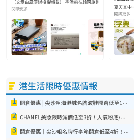
（文章由風傳媒授權轉載） 準備前往韓國旅遊的民眾，近期要特別留
夏天其中一種時
閱讀更多
閱讀更多
港生活限時優惠情報
1
開倉優惠 | 尖沙咀海港城名牌波鞋開倉低至1折！On鞋$899起／Joy&Peace鞋履$98起
2
CHANEL美妝限時減價低至3折！人氣粉底/唇膏/精華液低至$275！COCO香水都有平
3
開倉優惠｜尖沙咀名牌行李箱開倉低至4折！一連5日 American Tourister/ace./Hallmark $200起！