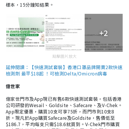
樣本，15分鐘知結果。
+2
點擊圖片放大
延伸閱讀：【快速測試套裝】香港口罩品牌開賣2款快速
檢測劑 最平$18起 ！可檢測Delta/Omicron病毒
億世家
億家世門市及App現已有售6款快速測試套裝，包括香港
公司研發的Wesail、Goldsite、Safecare、及V-Chek。
App限定優惠，購買10支可享75折，而門市則10支8
折。現凡於App購買Safecare及Goldsite，售價低至
$186.7，平均每支只需$18.6就買到。V-Chek門市購買