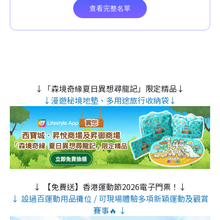
↓「森境奇緣夏日異想尋龍記」限定精品↓
↓漫遊秘境地墊、多用途旅行收納袋↓
↓ 【免費送】香港運動節2026電子門票！↓
↓ 設過百運動用品攤位 / 可現場體驗多項新穎運動及觀賞
賽事🔥 ↓