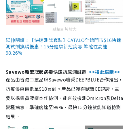
點擊圖片放大
延伸閱讀：【快速測試套裝】CATALO全線門市$16快速
測試劑換購優惠！15分鐘驗新冠病毒 準確性高達
98.26%
Savewo新型冠狀病毒快速抗原測試劑
>>按此選購<<
產品由香港口罩品牌Savewo聯乘DEEPBLUE合作推出，
抗疫優惠價低至$18買到。產品已獲得歐盟CE認證，主
要以採集鼻液樣本作檢測，能有效檢測Omicron及Delta
變種病毒，準確度達至99%，最快15分鐘就能知道檢測
結果。