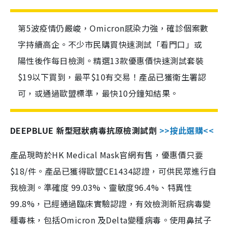
第5波疫情仍嚴峻，Omicron感染力強，確診個案數
字持續高企。不少市民購買快速測試「看門口」或
陽性後作每日檢測。精選13款優惠價快速測試套裝
$19以下買到，最平$10有交易！產品已獲衛生署認
可，或通過歐盟標準，最快10分鐘知結果。
DEEPBLUE 新型冠狀病毒抗原檢測試劑
>>按此選購<<
產品現時於HK Medical Mask官網有售，優惠價只要
$18/件。產品已獲得歐盟CE1434認證，可供民眾進行自
我檢測。準確度 99.03%、靈敏度96.4%、特異性
99.8%，已經通過臨床實驗認證，有效檢測新冠病毒變
種毒株，包括Omicron 及Delta變種病毒。使用鼻拭子