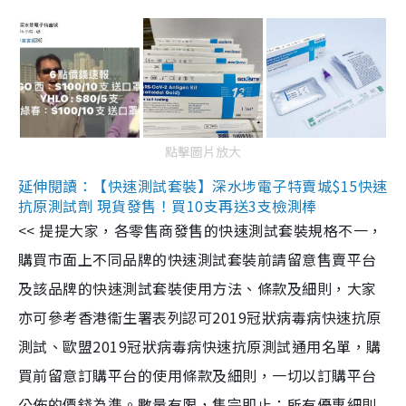
點擊圖片放大
延伸閱讀：【快速測試套裝】深水埗電子特賣城$15快速
抗原測試劑 現貨發售！買10支再送3支檢測棒
<< 提提大家，各零售商發售的快速測試套裝規格不一，
購買市面上不同品牌的快速測試套裝前請留意售賣平台
及該品牌的快速測試套裝使用方法、條款及細則，大家
亦可參考香港衞生署表列認可2019冠狀病毒病快速抗原
測試、歐盟2019冠狀病毒病快速抗原測試通用名單，購
買前留意訂購平台的使用條款及細則，一切以訂購平台
公佈的價錢為準。數量有限，售完即止；所有優惠細則