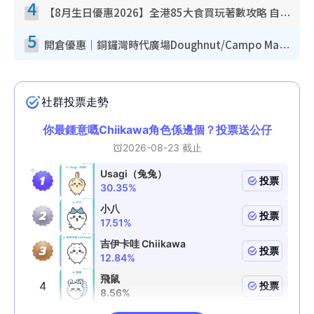
4
【8月生日優惠2026】全港85大食買玩著數攻略 自助餐/火鍋放題同行免費＋誠品/DONKI送現金券
5
開倉優惠｜銅鑼灣時代廣場Doughnut/Campo Marzio開倉低至1折！背囊、書包、手袋劈價$200起