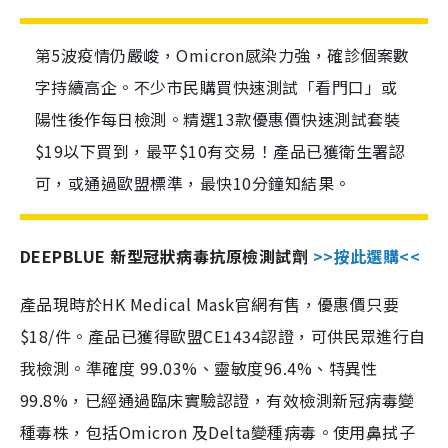
第5波疫情仍嚴峻，Omicron感染力強，確診個案數
字持續高企。不少市民購買快速測試「看門口」或
陽性後作每日檢測。精選13款優惠價快速測試套裝
$19以下買到，最平$10有交易！產品已獲衛生署認
可，或通過歐盟標準，最快10分鐘知結果。
DEEPBLUE 新型冠狀病毒抗原檢測試劑
>>按此選購<<
產品現時於HK Medical Mask官網有售，優惠價只要
$18/件。產品已獲得歐盟CE1434認證，可供民眾進行自
我檢測。準確度 99.03%、靈敏度96.4%、特異性
99.8%，已經通過臨床實驗認證，有效檢測新冠病毒變
種毒株，包括Omicron 及Delta變種病毒。使用鼻拭子