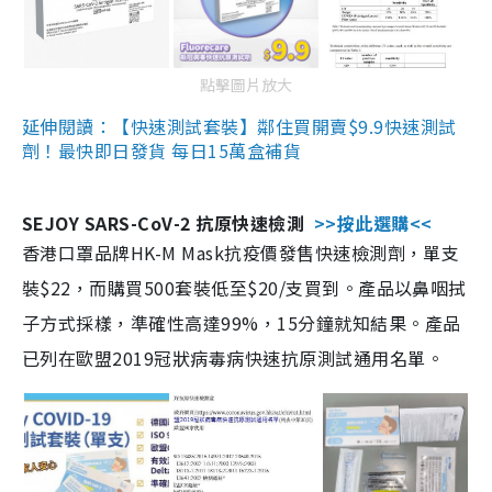
點擊圖片放大
延伸閱讀：【快速測試套裝】鄰住買開賣$9.9快速測試
劑！最快即日發貨 每日15萬盒補貨
SEJOY SARS-CoV-2 抗原快速檢測
>>按此選購<<
香港口罩品牌HK-M Mask抗疫價發售快速檢測劑，單支
裝$22，而購買500套裝低至$20/支買到。產品以鼻咽拭
子方式採樣，準確性高達99%，15分鐘就知結果。產品
已列在歐盟2019冠狀病毒病快速抗原測試通用名單。