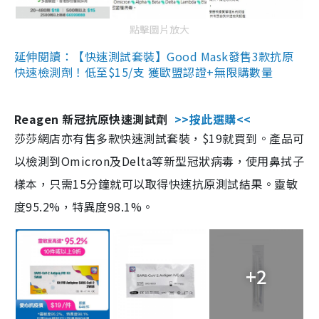
點擊圖片放大
延伸閱讀：【快速測試套裝】Good Mask發售3款抗原
快速檢測劑！低至$15/支 獲歐盟認證+無限購數量
Reagen 新冠抗原快速測試劑
>>按此選購<<
莎莎網店亦有售多款快速測試套裝，$19就買到。產品可
以檢測到Omicron及Delta等新型冠狀病毒，使用鼻拭子
樣本，只需15分鐘就可以取得快速抗原測試結果。靈敏
度95.2%，特異度98.1%。
+2