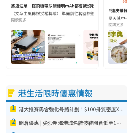
香港
旅遊注意｜搭飛機帶尿袋標明mAh都會被沒收😱出發前切記檢查「1
#連皮帶籽都
（文章由風傳媒授權轉載） 準備前往韓國旅遊的民眾，近期要特別留
夏天其中一種時
閱讀更多
閱讀更多
港生活限時優惠情報
1
港大推賽馬會強化骨骼計劃！$100骨質密度X光檢查 完成免費運動訓練送超市禮券！附參加資格
2
開倉優惠 | 尖沙咀海港城名牌波鞋開倉低至1折！On鞋$899起／Joy&Peace鞋履$98起