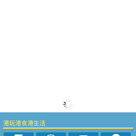
港玩港食港生活