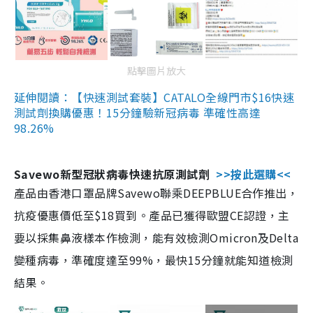
點擊圖片放大
延伸閱讀：【快速測試套裝】CATALO全線門市$16快速
測試劑換購優惠！15分鐘驗新冠病毒 準確性高達
98.26%
Savewo新型冠狀病毒快速抗原測試劑
>>按此選購<<
產品由香港口罩品牌Savewo聯乘DEEPBLUE合作推出，
抗疫優惠價低至$18買到。產品已獲得歐盟CE認證，主
要以採集鼻液樣本作檢測，能有效檢測Omicron及Delta
變種病毒，準確度達至99%，最快15分鐘就能知道檢測
結果。