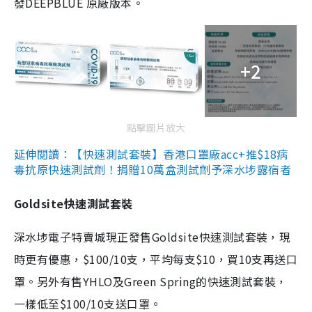
發DEEPBLUE 原廠版本。
+2
點擊圖片放大
延伸閱讀：【快速測試套裝】香港口罩廠acc+推$18病
毒抗原快速測試劑！捐贈10萬盒測試劑予深水埗露宿者
Goldsite快速測試套裝
深水埗電子特賣城現正發售Goldsite快速測試套裝，現
時更有優惠，$100/10支，平均每支$10，買10支再送口
罩。另外有售YHLO及Green Spring的快速測試套裝，
一樣低至$100/10支送口罩。