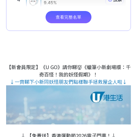
【新會員限定】《U GO》請你睇👹《蠟筆小新劇場版：千
奇百怪！我的妖怪假期》！
↓一齊睇下小新同妖怪朋友們點樣聯手拯救屋企人啦↓
↓ 【免費送】香港運動節2026電子門票！↓