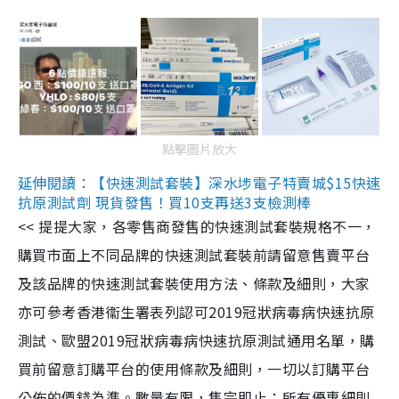
點擊圖片放大
延伸閱讀：【快速測試套裝】深水埗電子特賣城$15快速
抗原測試劑 現貨發售！買10支再送3支檢測棒
<< 提提大家，各零售商發售的快速測試套裝規格不一，
購買市面上不同品牌的快速測試套裝前請留意售賣平台
及該品牌的快速測試套裝使用方法、條款及細則，大家
亦可參考香港衞生署表列認可2019冠狀病毒病快速抗原
測試、歐盟2019冠狀病毒病快速抗原測試通用名單，購
買前留意訂購平台的使用條款及細則，一切以訂購平台
公佈的價錢為準。數量有限，售完即止；所有優惠細則