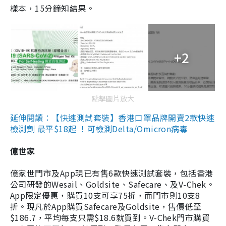
樣本，15分鐘知結果。
+2
點擊圖片放大
延伸閱讀：【快速測試套裝】香港口罩品牌開賣2款快速
檢測劑 最平$18起 ！可檢測Delta/Omicron病毒
億世家
億家世門市及App現已有售6款快速測試套裝，包括香港
公司研發的Wesail、Goldsite、Safecare、及V-Chek。
App限定優惠，購買10支可享75折，而門市則10支8
折。現凡於App購買Safecare及Goldsite，售價低至
$186.7，平均每支只需$18.6就買到。V-Chek門市購買