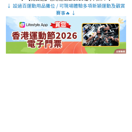
↓ 設過百運動用品攤位 / 可現場體驗多項新穎運動及觀賞
賽事🔥 ↓