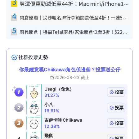
3
豐澤優惠勁減低至44折！Mac mini/iPhone17Pro大減價！廚房家電$220起
4
開倉優惠｜尖沙咀名牌行李箱開倉低至4折！一連5日 American Tourister/ace./Hallmark $200起！
5
廚具開倉｜特福Tefal廚具/家電開倉低至3折！$220起買平底鍋/炒鑊/湯煲！電飯煲/吸塵機/燙斗$418起