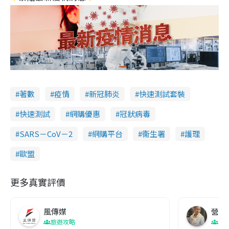
著數
疫情
新冠肺炎
快速測試套裝
快速測試
網購優惠
冠狀病毒
SARS－CoV－2
網購平台
衞生署
護理
歐盟
更多真實評價
風傳媒
營養教
旅遊攻略
生