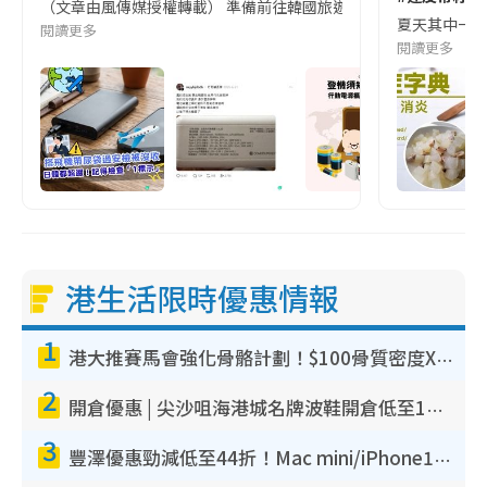
（文章由風傳媒授權轉載） 準備前往韓國旅遊的民眾，近期要特別留
夏天其中一種時
閱讀更多
閱讀更多
港生活限時優惠情報
1
港大推賽馬會強化骨骼計劃！$100骨質密度X光檢查 完成免費運動訓練送超市禮券！附參加資格
2
開倉優惠 | 尖沙咀海港城名牌波鞋開倉低至1折！On鞋$899起／Joy&Peace鞋履$98起
3
豐澤優惠勁減低至44折！Mac mini/iPhone17Pro大減價！廚房家電$220起