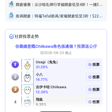
4
開倉優惠｜尖沙咀名牌行李箱開倉低至4折！一連5日 American Tourister/ace./Hallmark $200起！
5
廚具開倉｜特福Tefal廚具/家電開倉低至3折！$220起買平底鍋/炒鑊/湯煲！電飯煲/吸塵機/燙斗$418起