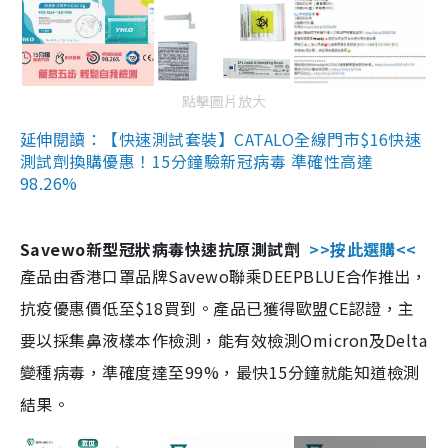
點擊圖片放大
延伸閱讀：【快速測試套裝】CATALO全線門市$16快速
測試劑換購優惠！15分鐘驗新冠病毒 準確性高達
98.26%
Savewo新型冠狀病毒快速抗原測試劑
>>按此選購<<
產品由香港口罩品牌Savewo聯乘DEEPBLUE合作推出，
抗疫優惠價低至$18買到。產品已獲得歐盟CE認證，主
要以採集鼻液樣本作檢測，能有效檢測Omicron及Delta
變種病毒，準確度達至99%，最快15分鐘就能知道檢測
結果。