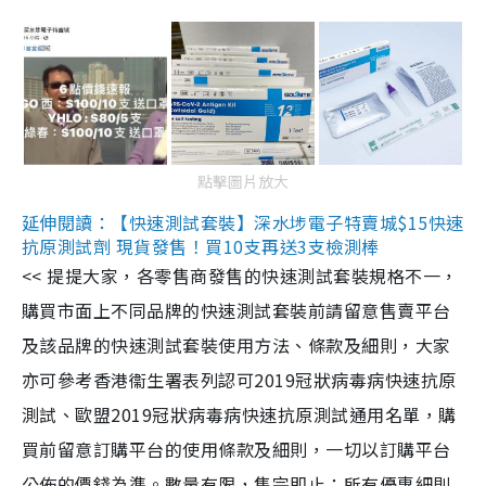
點擊圖片放大
延伸閱讀：【快速測試套裝】深水埗電子特賣城$15快速
抗原測試劑 現貨發售！買10支再送3支檢測棒
<< 提提大家，各零售商發售的快速測試套裝規格不一，
購買市面上不同品牌的快速測試套裝前請留意售賣平台
及該品牌的快速測試套裝使用方法、條款及細則，大家
亦可參考香港衞生署表列認可2019冠狀病毒病快速抗原
測試、歐盟2019冠狀病毒病快速抗原測試通用名單，購
買前留意訂購平台的使用條款及細則，一切以訂購平台
公佈的價錢為準。數量有限，售完即止；所有優惠細則