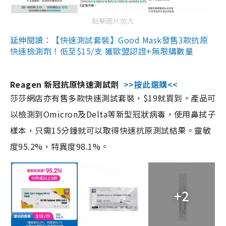
點擊圖片放大
延伸閱讀：【快速測試套裝】Good Mask發售3款抗原
快速檢測劑！低至$15/支 獲歐盟認證+無限購數量
Reagen 新冠抗原快速測試劑
>>按此選購<<
莎莎網店亦有售多款快速測試套裝，$19就買到。產品可
以檢測到Omicron及Delta等新型冠狀病毒，使用鼻拭子
樣本，只需15分鐘就可以取得快速抗原測試結果。靈敏
度95.2%，特異度98.1%。
+2