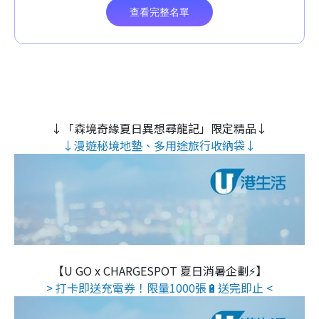
↓「森境奇緣夏日異想尋龍記」限定精品↓
↓漫遊秘境地墊、多用途旅行收納袋↓
【U GO x CHARGESPOT 夏日消暑企劃⚡】
> 打卡即送充電券！限量1000張🔋送完即止 <