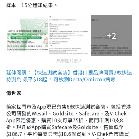
樣本，15分鐘知結果。
+2
點擊圖片放大
延伸閱讀：【快速測試套裝】香港口罩品牌開賣2款快速
檢測劑 最平$18起 ！可檢測Delta/Omicron病毒
億世家
億家世門市及App現已有售6款快速測試套裝，包括香港
公司研發的Wesail、Goldsite、Safecare、及V-Chek。
App限定優惠，購買10支可享75折，而門市則10支8
折。現凡於App購買Safecare及Goldsite，售價低至
$186.7，平均每支只需$18.6就買到。V-Chek門市購買