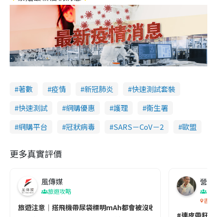
著數
疫情
新冠肺炎
快速測試套裝
快速測試
網購優惠
護理
衞生署
網購平台
冠狀病毒
SARS－CoV－2
歐盟
更多真實評價
風傳媒
營養教
旅遊攻略
生
香港
旅遊注意｜搭飛機帶尿袋標明mAh都會被沒收😱出發前切記檢查「1
#連皮帶籽都