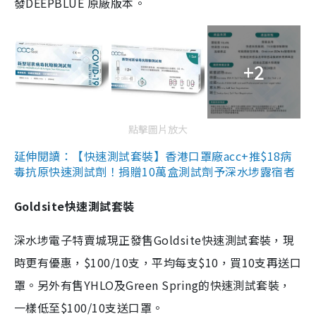
發DEEPBLUE 原廠版本。
+2
點擊圖片放大
延伸閱讀：【快速測試套裝】香港口罩廠acc+推$18病
毒抗原快速測試劑！捐贈10萬盒測試劑予深水埗露宿者
Goldsite快速測試套裝
深水埗電子特賣城現正發售Goldsite快速測試套裝，現
時更有優惠，$100/10支，平均每支$10，買10支再送口
罩。另外有售YHLO及Green Spring的快速測試套裝，
一樣低至$100/10支送口罩。