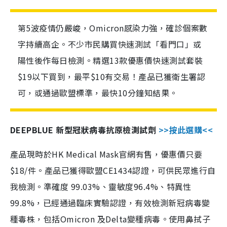
第5波疫情仍嚴峻，Omicron感染力強，確診個案數
字持續高企。不少市民購買快速測試「看門口」或
陽性後作每日檢測。精選13款優惠價快速測試套裝
$19以下買到，最平$10有交易！產品已獲衛生署認
可，或通過歐盟標準，最快10分鐘知結果。
DEEPBLUE 新型冠狀病毒抗原檢測試劑
>>按此選購<<
產品現時於HK Medical Mask官網有售，優惠價只要
$18/件。產品已獲得歐盟CE1434認證，可供民眾進行自
我檢測。準確度 99.03%、靈敏度96.4%、特異性
99.8%，已經通過臨床實驗認證，有效檢測新冠病毒變
種毒株，包括Omicron 及Delta變種病毒。使用鼻拭子