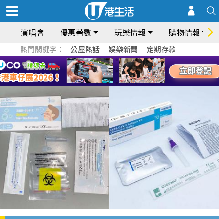
演唱會
優惠著數
玩樂情報
購物情報
熱門關鍵字：
公屋熱話
娛樂新聞
定期存款