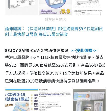
點擊圖片放大
延伸閱讀：【快速測試套裝】鄰住買開賣$9.9快速測試
劑！最快即日發貨 每日15萬盒補貨
SEJOY SARS-CoV-2 抗原快速檢測
>>按此選購<<
香港口罩品牌HK-M Mask抗疫價發售快速檢測劑，單支
裝$22，而購買500套裝低至$20/支買到。產品以鼻咽拭
子方式採樣，準確性高達99%，15分鐘就知結果。產品
已列在歐盟2019冠狀病毒病快速抗原測試通用名單。