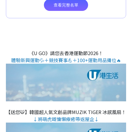
《U GO》請您去香港運動節2026！
體驗新興運動💦＋競技賽事💪＋100+運動用品攤位🔥
【送您🐯】韓國超人氣文創品牌MUZIK TIGER 冰感風扇！
↓將萌虎嘅慵懶療癒帶返屋企↓