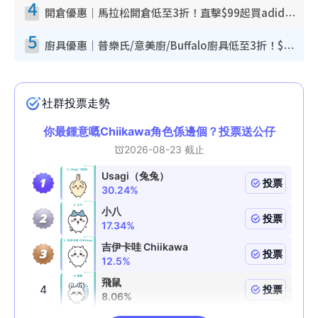
4
開倉優惠｜馬拉松開倉低至3折！直擊$99起買adidas／New Balance／Puma鞋款 STANLEY保溫杯劈價至$119起
5
廚具優惠｜普樂氏/意美廚/Buffalo廚具低至3折！$89起買煎鍋／炒鑊／個人鍋 同場小家電激減至$99起