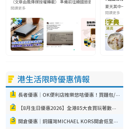
（文章由風傳媒授權轉載） 準備前往韓國旅遊的民眾，近期要特別留
夏天其中一種時
閱讀更多
閱讀更多
港生活限時優惠情報
1
長者優惠｜OK便利店推樂悠咭優惠！買麵包/牛奶/保健品拍卡即減
2
【8月生日優惠2026】全港85大食買玩著數攻略 自助餐/火鍋放題同行免費＋誠品/DONKI送現金券
3
開倉優惠｜銅鑼灣MICHAEL KORS開倉低至17折！直擊$500起買手袋/銀包/鞋款 必買經典Jet Set系列