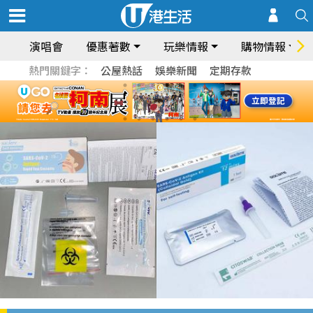
演唱會
優惠著數
玩樂情報
購物情報
熱門關鍵字：
公屋熱話
娛樂新聞
定期存款