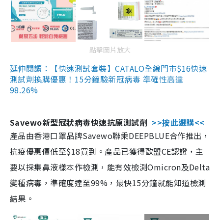
點擊圖片放大
延伸閱讀：【快速測試套裝】CATALO全線門市$16快速
測試劑換購優惠！15分鐘驗新冠病毒 準確性高達
98.26%
Savewo新型冠狀病毒快速抗原測試劑
>>按此選購<<
產品由香港口罩品牌Savewo聯乘DEEPBLUE合作推出，
抗疫優惠價低至$18買到。產品已獲得歐盟CE認證，主
要以採集鼻液樣本作檢測，能有效檢測Omicron及Delta
變種病毒，準確度達至99%，最快15分鐘就能知道檢測
結果。