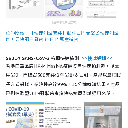
點擊圖片放大
延伸閱讀：【快速測試套裝】鄰住買開賣$9.9快速測試
劑！最快即日發貨 每日15萬盒補貨
SEJOY SARS-CoV-2 抗原快速檢測
>>按此選購<<
香港口罩品牌HK-M Mask抗疫價發售快速檢測劑，單支
裝$22，而購買500套裝低至$20/支買到。產品以鼻咽拭
子方式採樣，準確性高達99%，15分鐘就知結果。產品
已列在歐盟2019冠狀病毒病快速抗原測試通用名單。