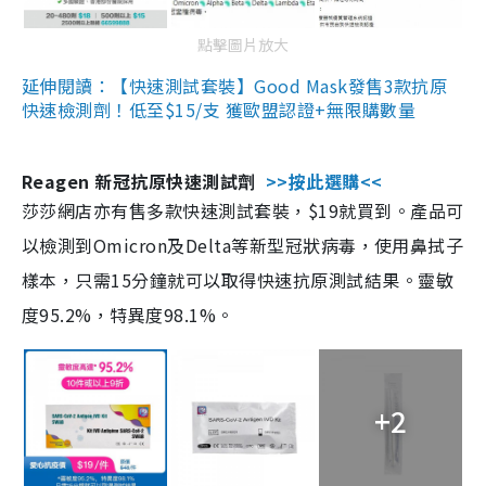
點擊圖片放大
延伸閱讀：【快速測試套裝】Good Mask發售3款抗原
快速檢測劑！低至$15/支 獲歐盟認證+無限購數量
Reagen 新冠抗原快速測試劑
>>按此選購<<
莎莎網店亦有售多款快速測試套裝，$19就買到。產品可
以檢測到Omicron及Delta等新型冠狀病毒，使用鼻拭子
樣本，只需15分鐘就可以取得快速抗原測試結果。靈敏
度95.2%，特異度98.1%。
+2