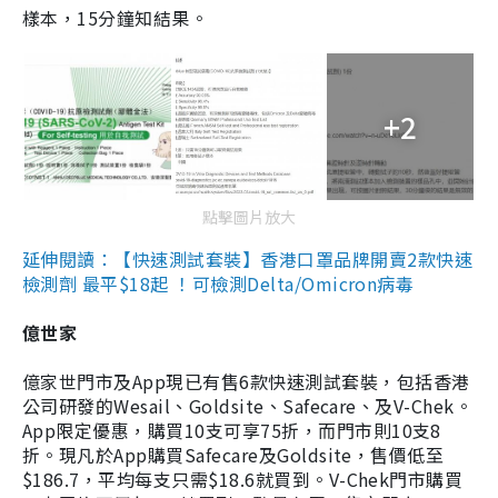
樣本，15分鐘知結果。
+2
點擊圖片放大
延伸閱讀：【快速測試套裝】香港口罩品牌開賣2款快速
檢測劑 最平$18起 ！可檢測Delta/Omicron病毒
億世家
億家世門市及App現已有售6款快速測試套裝，包括香港
公司研發的Wesail、Goldsite、Safecare、及V-Chek。
App限定優惠，購買10支可享75折，而門市則10支8
折。現凡於App購買Safecare及Goldsite，售價低至
$186.7，平均每支只需$18.6就買到。V-Chek門市購買