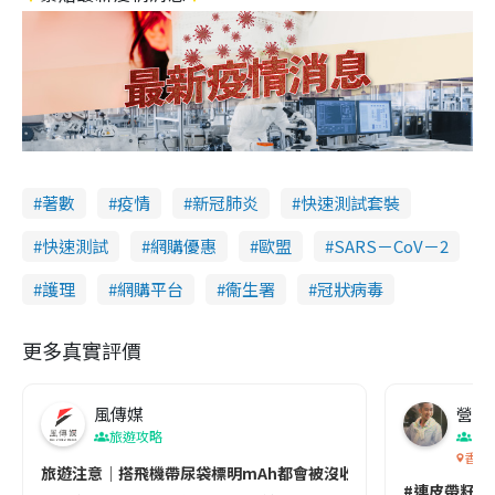
著數
疫情
新冠肺炎
快速測試套裝
快速測試
網購優惠
歐盟
SARS－CoV－2
護理
網購平台
衞生署
冠狀病毒
更多真實評價
風傳媒
營養教
旅遊攻略
生
香港
旅遊注意｜搭飛機帶尿袋標明mAh都會被沒收😱出發前切記檢查「1
#連皮帶籽都