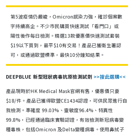
第5波疫情仍嚴峻，Omicron感染力強，確診個案數
字持續高企。不少市民購買快速測試「看門口」或
陽性後作每日檢測。精選13款優惠價快速測試套裝
$19以下買到，最平$10有交易！產品已獲衛生署認
可，或通過歐盟標準，最快10分鐘知結果。
DEEPBLUE 新型冠狀病毒抗原檢測試劑
>>按此選購<<
產品現時於HK Medical Mask官網有售，優惠價只要
$18/件。產品已獲得歐盟CE1434認證，可供民眾進行自
我檢測。準確度 99.03%、靈敏度96.4%、特異性
99.8%，已經通過臨床實驗認證，有效檢測新冠病毒變
種毒株，包括Omicron 及Delta變種病毒。使用鼻拭子