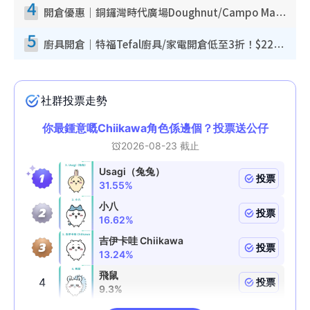
4
開倉優惠｜銅鑼灣時代廣場Doughnut/Campo Marzio開倉低至1折！背囊、書包、手袋劈價$200起
5
廚具開倉｜特福Tefal廚具/家電開倉低至3折！$220起買平底鍋/炒鑊/湯煲！電飯煲/吸塵機/燙斗$418起