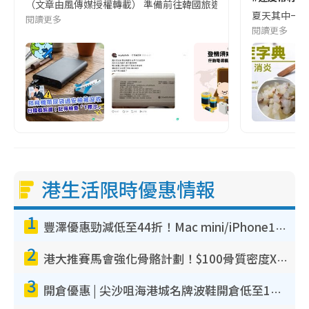
（文章由風傳媒授權轉載） 準備前往韓國旅遊的民眾，近期要特別留
夏天其中一種時
閱讀更多
閱讀更多
港生活限時優惠情報
1
豐澤優惠勁減低至44折！Mac mini/iPhone17Pro大減價！廚房家電$220起
2
港大推賽馬會強化骨骼計劃！$100骨質密度X光檢查 完成免費運動訓練送超市禮券！附參加資格
3
開倉優惠 | 尖沙咀海港城名牌波鞋開倉低至1折！On鞋$899起／Joy&Peace鞋履$98起