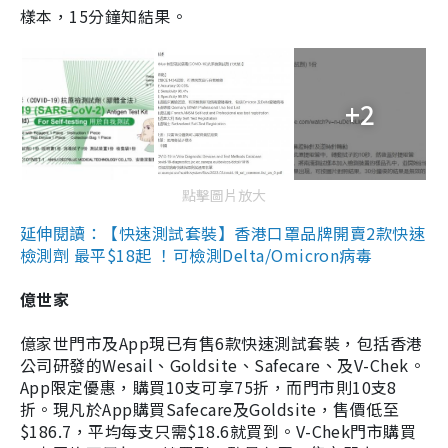
樣本，15分鐘知結果。
+2
點擊圖片放大
延伸閱讀：【快速測試套裝】香港口罩品牌開賣2款快速
檢測劑 最平$18起 ！可檢測Delta/Omicron病毒
億世家
億家世門市及App現已有售6款快速測試套裝，包括香港
公司研發的Wesail、Goldsite、Safecare、及V-Chek。
App限定優惠，購買10支可享75折，而門市則10支8
折。現凡於App購買Safecare及Goldsite，售價低至
$186.7，平均每支只需$18.6就買到。V-Chek門市購買