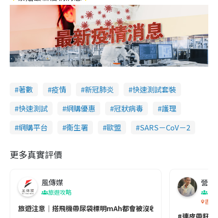
著數
疫情
新冠肺炎
快速測試套裝
快速測試
網購優惠
冠狀病毒
護理
網購平台
衞生署
歐盟
SARS－CoV－2
更多真實評價
風傳媒
營養教
旅遊攻略
生
香港
旅遊注意｜搭飛機帶尿袋標明mAh都會被沒收😱出發前切記檢查「1
#連皮帶籽都