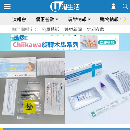
演唱會
優惠著數
玩樂情報
購物情報
熱門關鍵字：
公屋熱話
娛樂新聞
定期存款