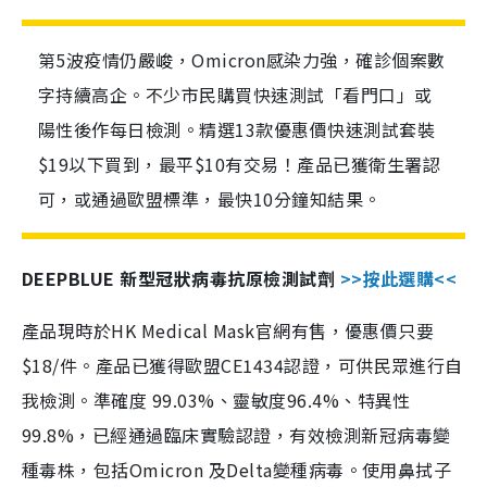
第5波疫情仍嚴峻，Omicron感染力強，確診個案數
字持續高企。不少市民購買快速測試「看門口」或
陽性後作每日檢測。精選13款優惠價快速測試套裝
$19以下買到，最平$10有交易！產品已獲衛生署認
可，或通過歐盟標準，最快10分鐘知結果。
DEEPBLUE 新型冠狀病毒抗原檢測試劑
>>按此選購<<
產品現時於HK Medical Mask官網有售，優惠價只要
$18/件。產品已獲得歐盟CE1434認證，可供民眾進行自
我檢測。準確度 99.03%、靈敏度96.4%、特異性
99.8%，已經通過臨床實驗認證，有效檢測新冠病毒變
種毒株，包括Omicron 及Delta變種病毒。使用鼻拭子