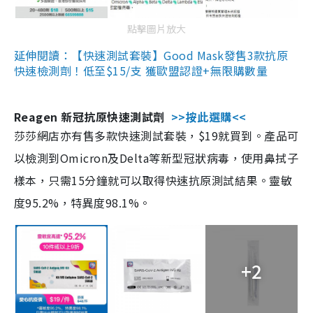
點擊圖片放大
延伸閱讀：【快速測試套裝】Good Mask發售3款抗原
快速檢測劑！低至$15/支 獲歐盟認證+無限購數量
Reagen 新冠抗原快速測試劑
>>按此選購<<
莎莎網店亦有售多款快速測試套裝，$19就買到。產品可
以檢測到Omicron及Delta等新型冠狀病毒，使用鼻拭子
樣本，只需15分鐘就可以取得快速抗原測試結果。靈敏
度95.2%，特異度98.1%。
+2