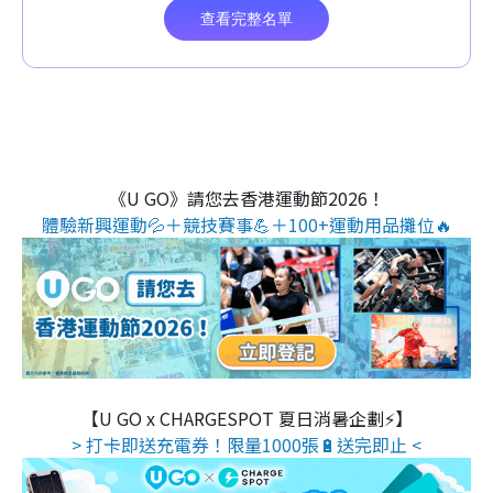
《U GO》請您去香港運動節2026！
體驗新興運動💦＋競技賽事💪＋100+運動用品攤位🔥
【U GO x CHARGESPOT 夏日消暑企劃⚡】
> 打卡即送充電券！限量1000張🔋送完即止 <