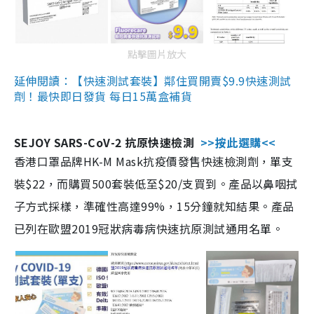
點擊圖片放大
延伸閱讀：【快速測試套裝】鄰住買開賣$9.9快速測試
劑！最快即日發貨 每日15萬盒補貨
SEJOY SARS-CoV-2 抗原快速檢測
>>按此選購<<
香港口罩品牌HK-M Mask抗疫價發售快速檢測劑，單支
裝$22，而購買500套裝低至$20/支買到。產品以鼻咽拭
子方式採樣，準確性高達99%，15分鐘就知結果。產品
已列在歐盟2019冠狀病毒病快速抗原測試通用名單。