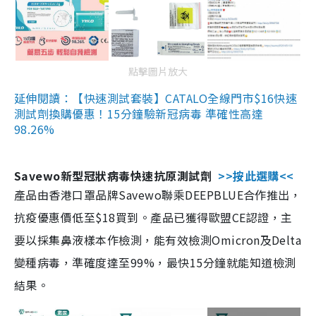
點擊圖片放大
延伸閱讀：【快速測試套裝】CATALO全線門市$16快速
測試劑換購優惠！15分鐘驗新冠病毒 準確性高達
98.26%
Savewo新型冠狀病毒快速抗原測試劑
>>按此選購<<
產品由香港口罩品牌Savewo聯乘DEEPBLUE合作推出，
抗疫優惠價低至$18買到。產品已獲得歐盟CE認證，主
要以採集鼻液樣本作檢測，能有效檢測Omicron及Delta
變種病毒，準確度達至99%，最快15分鐘就能知道檢測
結果。