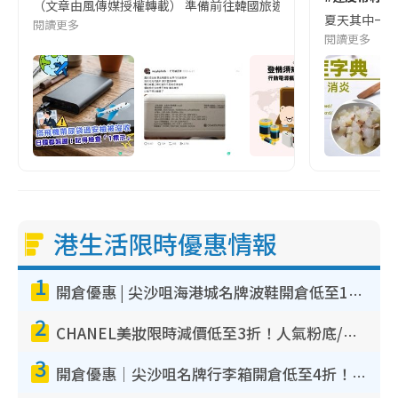
（文章由風傳媒授權轉載） 準備前往韓國旅遊的民眾，近期要特別留
夏天其中一種時
閱讀更多
閱讀更多
港生活限時優惠情報
1
開倉優惠 | 尖沙咀海港城名牌波鞋開倉低至1折！On鞋$899起／Joy&Peace鞋履$98起
2
CHANEL美妝限時減價低至3折！人氣粉底/唇膏/精華液低至$275！COCO香水都有平
3
開倉優惠｜尖沙咀名牌行李箱開倉低至4折！一連5日 American Tourister/ace./Hallmark $200起！