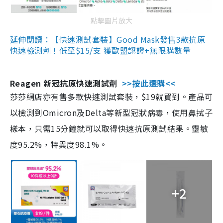
點擊圖片放大
延伸閱讀：【快速測試套裝】Good Mask發售3款抗原
快速檢測劑！低至$15/支 獲歐盟認證+無限購數量
Reagen 新冠抗原快速測試劑
>>按此選購<<
莎莎網店亦有售多款快速測試套裝，$19就買到。產品可
以檢測到Omicron及Delta等新型冠狀病毒，使用鼻拭子
樣本，只需15分鐘就可以取得快速抗原測試結果。靈敏
度95.2%，特異度98.1%。
+2