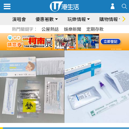
演唱會
優惠著數
玩樂情報
購物情報
熱門關鍵字：
公屋熱話
娛樂新聞
定期存款