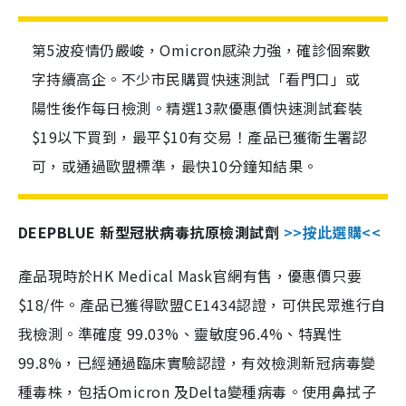
第5波疫情仍嚴峻，Omicron感染力強，確診個案數
字持續高企。不少市民購買快速測試「看門口」或
陽性後作每日檢測。精選13款優惠價快速測試套裝
$19以下買到，最平$10有交易！產品已獲衛生署認
可，或通過歐盟標準，最快10分鐘知結果。
DEEPBLUE 新型冠狀病毒抗原檢測試劑
>>按此選購<<
產品現時於HK Medical Mask官網有售，優惠價只要
$18/件。產品已獲得歐盟CE1434認證，可供民眾進行自
我檢測。準確度 99.03%、靈敏度96.4%、特異性
99.8%，已經通過臨床實驗認證，有效檢測新冠病毒變
種毒株，包括Omicron 及Delta變種病毒。使用鼻拭子