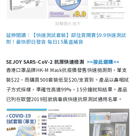
點擊圖片放大
延伸閱讀：【快速測試套裝】鄰住買開賣$9.9快速測試
劑！最快即日發貨 每日15萬盒補貨
SEJOY SARS-CoV-2 抗原快速檢測
>>按此選購<<
香港口罩品牌HK-M Mask抗疫價發售快速檢測劑，單支
裝$22，而購買500套裝低至$20/支買到。產品以鼻咽拭
子方式採樣，準確性高達99%，15分鐘就知結果。產品
已列在歐盟2019冠狀病毒病快速抗原測試通用名單。