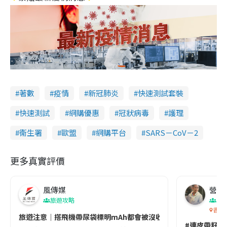
著數
疫情
新冠肺炎
快速測試套裝
快速測試
網購優惠
冠狀病毒
護理
衞生署
歐盟
網購平台
SARS－CoV－2
更多真實評價
風傳媒
營養教
旅遊攻略
生
香港
旅遊注意｜搭飛機帶尿袋標明mAh都會被沒收😱出發前切記檢查「1
#連皮帶籽都