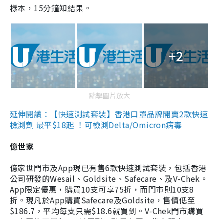
樣本，15分鐘知結果。
+2
點擊圖片放大
延伸閱讀：【快速測試套裝】香港口罩品牌開賣2款快速
檢測劑 最平$18起 ！可檢測Delta/Omicron病毒
億世家
億家世門市及App現已有售6款快速測試套裝，包括香港
公司研發的Wesail、Goldsite、Safecare、及V-Chek。
App限定優惠，購買10支可享75折，而門市則10支8
折。現凡於App購買Safecare及Goldsite，售價低至
$186.7，平均每支只需$18.6就買到。V-Chek門市購買