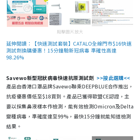
點擊圖片放大
延伸閱讀：【快速測試套裝】CATALO全線門市$16快速
測試劑換購優惠！15分鐘驗新冠病毒 準確性高達
98.26%
Savewo新型冠狀病毒快速抗原測試劑
>>按此選購<<
產品由香港口罩品牌Savewo聯乘DEEPBLUE合作推出，
抗疫優惠價低至$18買到。產品已獲得歐盟CE認證，主
要以採集鼻液樣本作檢測，能有效檢測Omicron及Delta
變種病毒，準確度達至99%，最快15分鐘就能知道檢測
結果。