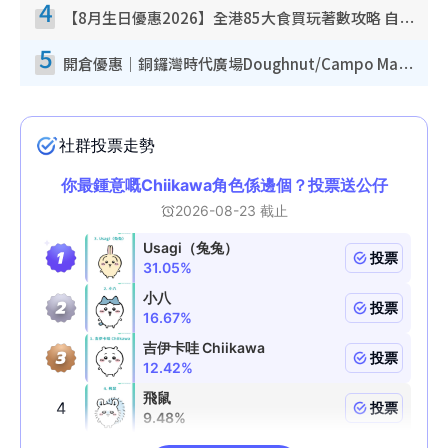
4
【8月生日優惠2026】全港85大食買玩著數攻略 自助餐/火鍋放題同行免費＋誠品/DONKI送現金券
5
開倉優惠｜銅鑼灣時代廣場Doughnut/Campo Marzio開倉低至1折！背囊、書包、手袋劈價$200起