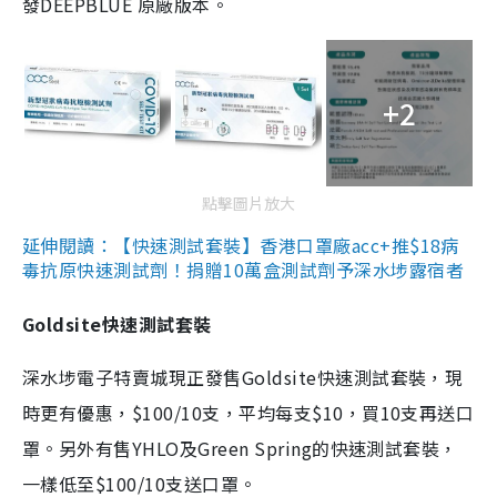
發DEEPBLUE 原廠版本。
+2
點擊圖片放大
延伸閱讀：【快速測試套裝】香港口罩廠acc+推$18病
毒抗原快速測試劑！捐贈10萬盒測試劑予深水埗露宿者
Goldsite快速測試套裝
深水埗電子特賣城現正發售Goldsite快速測試套裝，現
時更有優惠，$100/10支，平均每支$10，買10支再送口
罩。另外有售YHLO及Green Spring的快速測試套裝，
一樣低至$100/10支送口罩。