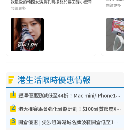
我最愛的韓國女演員孔曉振終於要回歸小螢幕啦!這次的劇本改編自同名
閱讀更多
閱讀更多
港生活限時優惠情報
1
豐澤優惠勁減低至44折！Mac mini/iPhone17Pro大減價！廚房家電$220起
2
港大推賽馬會強化骨骼計劃！$100骨質密度X光檢查 完成免費運動訓練送超市禮券！附參加資格
3
開倉優惠 | 尖沙咀海港城名牌波鞋開倉低至1折！On鞋$899起／Joy&Peace鞋履$98起