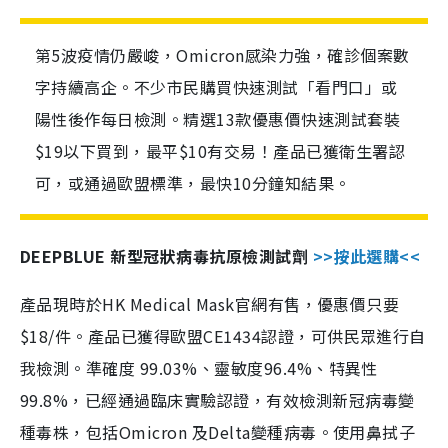
第5波疫情仍嚴峻，Omicron感染力強，確診個案數
字持續高企。不少市民購買快速測試「看門口」或
陽性後作每日檢測。精選13款優惠價快速測試套裝
$19以下買到，最平$10有交易！產品已獲衛生署認
可，或通過歐盟標準，最快10分鐘知結果。
DEEPBLUE 新型冠狀病毒抗原檢測試劑
>>按此選購<<
產品現時於HK Medical Mask官網有售，優惠價只要
$18/件。產品已獲得歐盟CE1434認證，可供民眾進行自
我檢測。準確度 99.03%、靈敏度96.4%、特異性
99.8%，已經通過臨床實驗認證，有效檢測新冠病毒變
種毒株，包括Omicron 及Delta變種病毒。使用鼻拭子