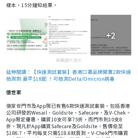
樣本，15分鐘知結果。
+2
點擊圖片放大
延伸閱讀：【快速測試套裝】香港口罩品牌開賣2款快速
檢測劑 最平$18起 ！可檢測Delta/Omicron病毒
億世家
億家世門市及App現已有售6款快速測試套裝，包括香港
公司研發的Wesail、Goldsite、Safecare、及V-Chek。
App限定優惠，購買10支可享75折，而門市則10支8
折。現凡於App購買Safecare及Goldsite，售價低至
$186.7，平均每支只需$18.6就買到。V-Chek門市購買