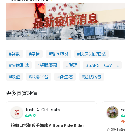
著數
疫情
新冠肺炎
快速測試套裝
快速測試
網購優惠
護理
SARS－CoV－2
歐盟
網購平台
衞生署
冠狀病毒
更多真實評價
Just_A_Girl_eats
co c
娛樂
吹
台灣
追劇日常🎬 殺手媽咪 A Bona Fide Killer
台灣地鐵宣