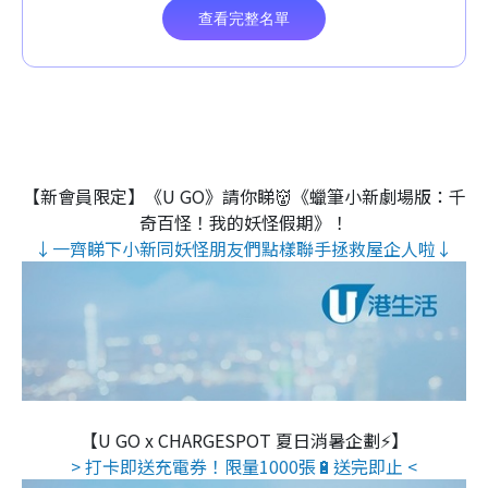
【新會員限定】《U GO》請你睇👹《蠟筆小新劇場版：千
奇百怪！我的妖怪假期》！
↓一齊睇下小新同妖怪朋友們點樣聯手拯救屋企人啦↓
【U GO x CHARGESPOT 夏日消暑企劃⚡】
> 打卡即送充電券！限量1000張🔋送完即止 <