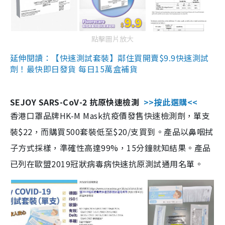
點擊圖片放大
延伸閱讀：【快速測試套裝】鄰住買開賣$9.9快速測試
劑！最快即日發貨 每日15萬盒補貨
SEJOY SARS-CoV-2 抗原快速檢測
>>按此選購<<
香港口罩品牌HK-M Mask抗疫價發售快速檢測劑，單支
裝$22，而購買500套裝低至$20/支買到。產品以鼻咽拭
子方式採樣，準確性高達99%，15分鐘就知結果。產品
已列在歐盟2019冠狀病毒病快速抗原測試通用名單。