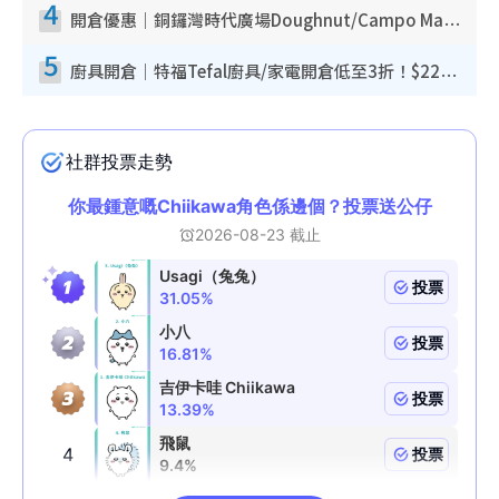
4
開倉優惠｜銅鑼灣時代廣場Doughnut/Campo Marzio開倉低至1折！背囊、書包、手袋劈價$200起
5
廚具開倉｜特福Tefal廚具/家電開倉低至3折！$220起買平底鍋/炒鑊/湯煲！電飯煲/吸塵機/燙斗$418起