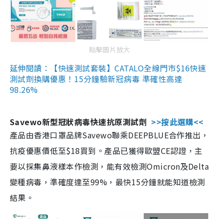
點擊圖片放大
延伸閱讀：【快速測試套裝】CATALO全線門市$16快速
測試劑換購優惠！15分鐘驗新冠病毒 準確性高達
98.26%
Savewo新型冠狀病毒快速抗原測試劑
>>按此選購<<
產品由香港口罩品牌Savewo聯乘DEEPBLUE合作推出，
抗疫優惠價低至$18買到。產品已獲得歐盟CE認證，主
要以採集鼻液樣本作檢測，能有效檢測Omicron及Delta
變種病毒，準確度達至99%，最快15分鐘就能知道檢測
結果。