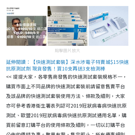
點擊圖片放大
延伸閱讀：【快速測試套裝】深水埗電子特賣城$15快速
抗原測試劑 現貨發售！買10支再送3支檢測棒
<< 提提大家，各零售商發售的快速測試套裝規格不一，
購買市面上不同品牌的快速測試套裝前請留意售賣平台
及該品牌的快速測試套裝使用方法、條款及細則，大家
亦可參考香港衞生署表列認可2019冠狀病毒病快速抗原
測試、歐盟2019冠狀病毒病快速抗原測試通用名單，購
買前留意訂購平台的使用條款及細則，一切以訂購平台
公佈的價錢為準。數量有限，售完即止；所有優惠細則