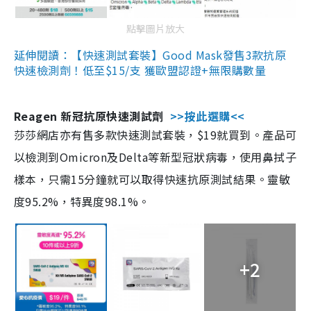
點擊圖片放大
延伸閱讀：【快速測試套裝】Good Mask發售3款抗原
快速檢測劑！低至$15/支 獲歐盟認證+無限購數量
Reagen 新冠抗原快速測試劑
>>按此選購<<
莎莎網店亦有售多款快速測試套裝，$19就買到。產品可
以檢測到Omicron及Delta等新型冠狀病毒，使用鼻拭子
樣本，只需15分鐘就可以取得快速抗原測試結果。靈敏
度95.2%，特異度98.1%。
+2