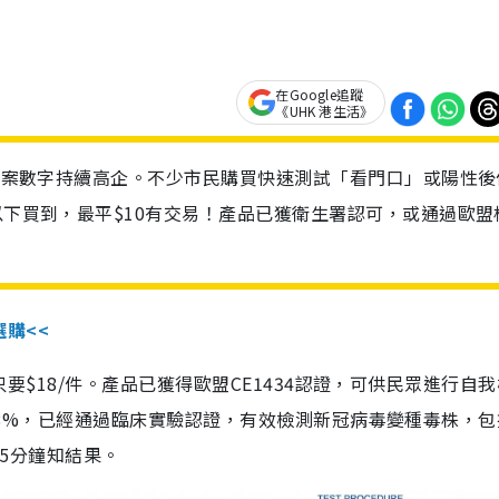
在Google追蹤
《UHK 港生活》
診個案數字持續高企。不少市民購買快速測試「看門口」或陽性後
以下買到，最平$10有交易！產品已獲衛生署認可，或通過歐盟
選購<<
惠價只要$18/件。產品已獲得歐盟CE1434認證，可供民眾進行自
性99.8%，已經通過臨床實驗認證，有效檢測新冠病毒變種毒株，
，15分鐘知結果。