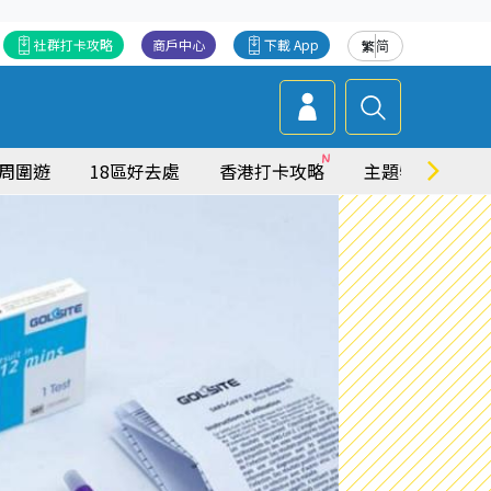
社群打卡攻略
商戶中心
下載 App
繁
简
周圍遊
18區好去處
香港打卡攻略
主題特集