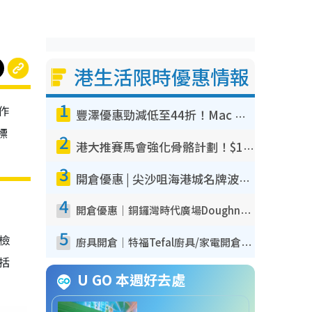
港生活限時優惠情報
1
作
豐澤優惠勁減低至44折！Mac mini/iPhone17Pro大減價！廚房家電$220起
標
2
港大推賽馬會強化骨骼計劃！$100骨質密度X光檢查 完成免費運動訓練送超市禮券！附參加資格
3
開倉優惠 | 尖沙咀海港城名牌波鞋開倉低至1折！On鞋$899起／Joy&Peace鞋履$98起
4
開倉優惠｜銅鑼灣時代廣場Doughnut/Campo Marzio開倉低至1折！背囊、書包、手袋劈價$200起
5
我檢
廚具開倉｜特福Tefal廚具/家電開倉低至3折！$220起買平底鍋/炒鑊/湯煲！電飯煲/吸塵機/燙斗$418起
包括
U GO 本週好去處