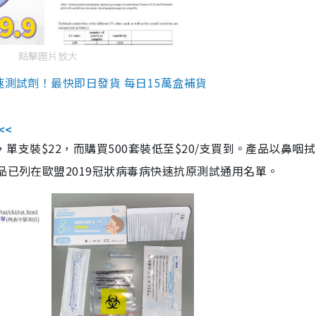
點擊圖片放大
速測試劑！最快即日發貨 每日15萬盒補貨
<<
，單支裝$22，而購買500套裝低至$20/支買到。產品以鼻咽
品已列在歐盟2019冠狀病毒病快速抗原測試通用名單。