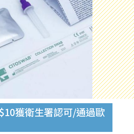
$10獲衛生署認可/通過歐