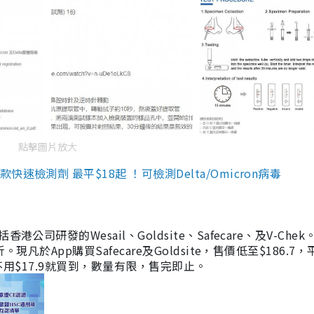
點擊圖片放大
檢測劑 最平$18起 ！可檢測Delta/Omicron病毒
研發的Wesail、Goldsite、Safecare、及V-Chek。
凡於App購買Safecare及Goldsite，售價低至$186.7
均不用$17.9就買到，數量有限，售完即止。