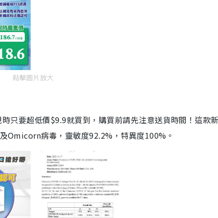
點擊圖片放大
劑，現時只要超低價$9.9就買到，購買前請先注意送貨時間！這款
Omicorn病毒，靈敏度92.2%，特異度100%。