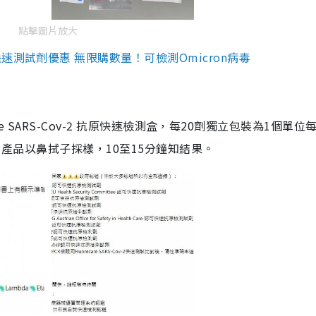
點擊圖片放大
測試劑優惠 無限購數量！可檢測Omicron病毒
are SARS-Cov-2 抗原快速檢測盒，每20劑獨立包裝為1個單位
5。產品以鼻拭子採樣，10至15分鐘知結果。