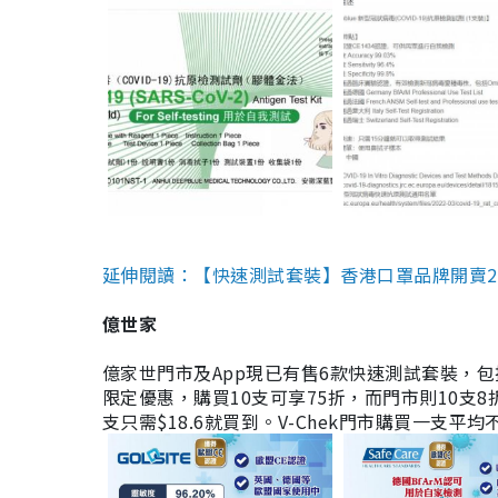
延伸閱讀：【快速測試套裝】香港口罩品牌開賣2款快速
億世家
億家世門市及App現已有售6款快速測試套裝，包括香港公司
限定優惠，購買10支可享75折，而門市則10支8折。現
支只需$18.6就買到。V-Chek門市購買一支平