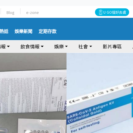
Blog
e-zone
U GO搵好去處
熱話
娛樂新聞
定期存款
情報
飲食情報
娛樂
社會
影片專區