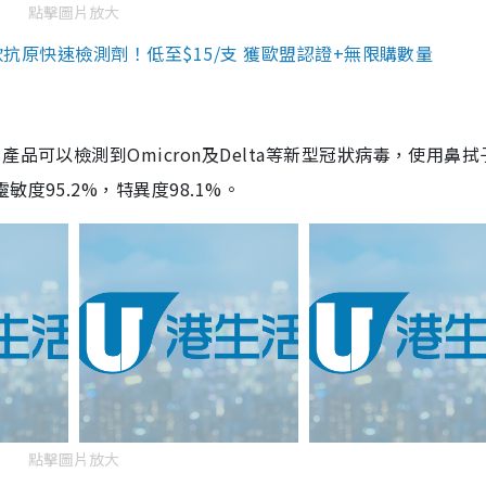
點擊圖片放大
3款抗原快速檢測劑！低至$15/支 獲歐盟認證+無限購數量
品可以檢測到Omicron及Delta等新型冠狀病毒，使用鼻拭
度95.2%，特異度98.1%。
點擊圖片放大