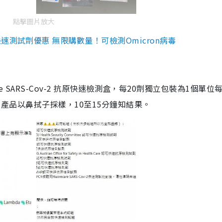
點擊圖片放大
測試劑優惠 無限購數量！可檢測Omicron病毒
are SARS-Cov-2 抗原快速檢測盒，每20劑獨立包裝為1個單位
5。產品以鼻拭子採樣，10至15分鐘知結果。