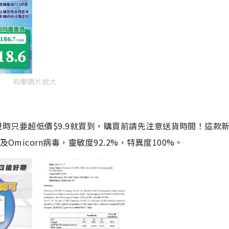
點擊圖片放大
劑，現時只要超低價$9.9就買到，購買前請先注意送貨時間！這款
Omicorn病毒，靈敏度92.2%，特異度100%。