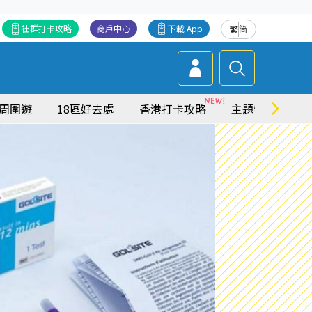
社群打卡攻略
商戶中心
下載 App
繁
简
周圍遊
18區好去處
香港打卡攻略
主題特集