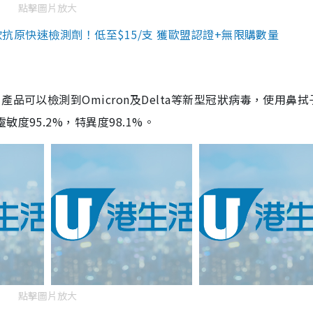
點擊圖片放大
3款抗原快速檢測劑！低至$15/支 獲歐盟認證+無限購數量
品可以檢測到Omicron及Delta等新型冠狀病毒，使用鼻拭
度95.2%，特異度98.1%。
點擊圖片放大