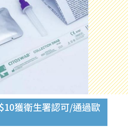
$10獲衛生署認可/通過歐