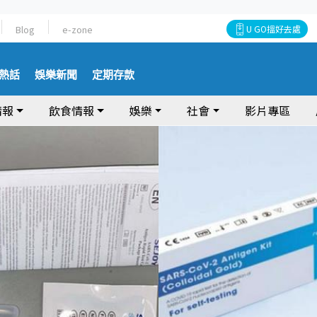
Blog
e-zone
U GO搵好去處
熱話
娛樂新聞
定期存款
情報
飲食情報
娛樂
社會
影片專區