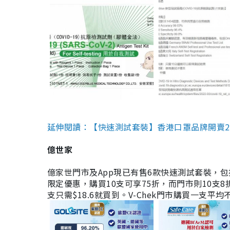
延伸閱讀：【快速測試套裝】香港口罩品牌開賣2款快速
億世家
億家世門市及App現已有售6款快速測試套裝，包括香港公司
限定優惠，購買10支可享75折，而門市則10支8折。現
支只需$18.6就買到。V-Chek門市購買一支平