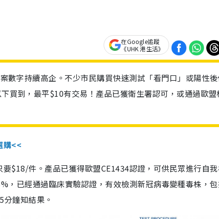
在Google追蹤
《UHK 港生活》
診個案數字持續高企。不少市民購買快速測試「看門口」或陽性後
以下買到，最平$10有交易！產品已獲衛生署認可，或通過歐盟
選購<<
惠價只要$18/件。產品已獲得歐盟CE1434認證，可供民眾進行自
性99.8%，已經通過臨床實驗認證，有效檢測新冠病毒變種毒株，
，15分鐘知結果。