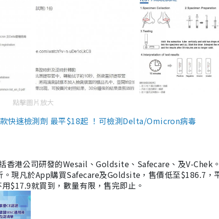
點擊圖片放大
檢測劑 最平$18起 ！可檢測Delta/Omicron病毒
研發的Wesail、Goldsite、Safecare、及V-Chek。
凡於App購買Safecare及Goldsite，售價低至$186.7
均不用$17.9就買到，數量有限，售完即止。