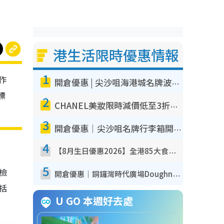
港生活限時優惠情報
1
作
開倉優惠 | 尖沙咀海港城名牌波鞋開倉低至1折！On鞋$899起／Joy&Peace鞋履$98起
標
2
CHANEL美妝限時減價低至3折！人氣粉底/唇膏/精華液低至$275！COCO香水都有平
3
開倉優惠｜尖沙咀名牌行李箱開倉低至4折！一連5日 American Tourister/ace./Hallmark $200起！
4
【8月生日優惠2026】全港85大食買玩著數攻略 自助餐/火鍋放題同行免費＋誠品/DONKI送現金券
5
我檢
開倉優惠｜銅鑼灣時代廣場Doughnut/Campo Marzio開倉低至1折！背囊、書包、手袋劈價$200起
包括
U GO 本週好去處