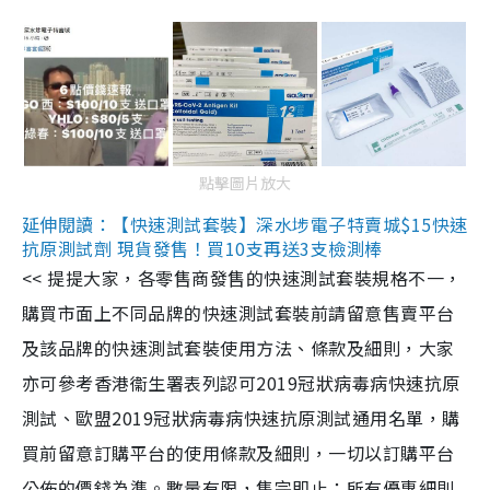
點擊圖片放大
延伸閱讀：【快速測試套裝】深水埗電子特賣城$15快速
抗原測試劑 現貨發售！買10支再送3支檢測棒
<< 提提大家，各零售商發售的快速測試套裝規格不一，
購買市面上不同品牌的快速測試套裝前請留意售賣平台
及該品牌的快速測試套裝使用方法、條款及細則，大家
亦可參考香港衞生署表列認可2019冠狀病毒病快速抗原
測試、歐盟2019冠狀病毒病快速抗原測試通用名單，購
買前留意訂購平台的使用條款及細則，一切以訂購平台
公佈的價錢為準。數量有限，售完即止；所有優惠細則