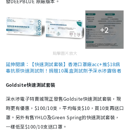
發DEEPBLUE 原廠版本。
+2
點擊圖片放大
延伸閱讀：【快速測試套裝】香港口罩廠acc+推$18病
毒抗原快速測試劑！捐贈10萬盒測試劑予深水埗露宿者
Goldsite快速測試套裝
深水埗電子特賣城現正發售Goldsite快速測試套裝，現
時更有優惠，$100/10支，平均每支$10，買10支再送口
罩。另外有售YHLO及Green Spring的快速測試套裝，
一樣低至$100/10支送口罩。