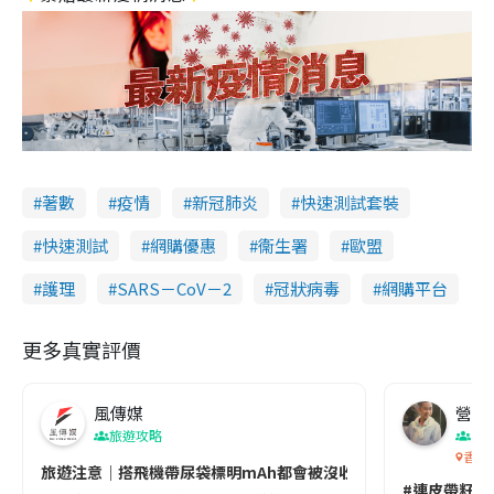
著數
疫情
新冠肺炎
快速測試套裝
快速測試
網購優惠
衞生署
歐盟
護理
SARS－CoV－2
冠狀病毒
網購平台
更多真實評價
風傳媒
營養教
旅遊攻略
生
香港
旅遊注意｜搭飛機帶尿袋標明mAh都會被沒收😱出發前切記檢查「1
#連皮帶籽都