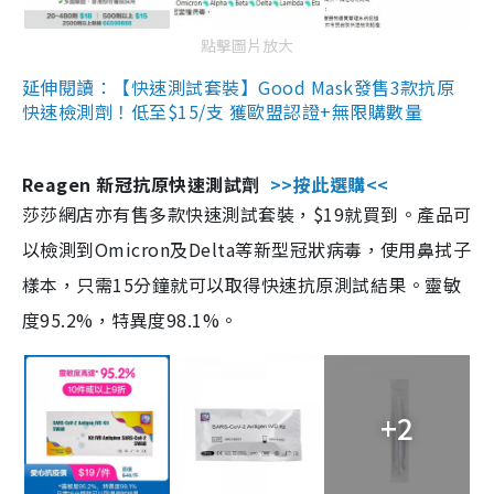
點擊圖片放大
延伸閱讀：【快速測試套裝】Good Mask發售3款抗原
快速檢測劑！低至$15/支 獲歐盟認證+無限購數量
Reagen 新冠抗原快速測試劑
>>按此選購<<
莎莎網店亦有售多款快速測試套裝，$19就買到。產品可
以檢測到Omicron及Delta等新型冠狀病毒，使用鼻拭子
樣本，只需15分鐘就可以取得快速抗原測試結果。靈敏
度95.2%，特異度98.1%。
+2