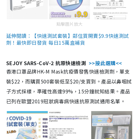
點擊圖片放大
延伸閱讀：【快速測試套裝】鄰住買開賣$9.9快速測試
劑！最快即日發貨 每日15萬盒補貨
SEJOY SARS-CoV-2 抗原快速檢測
>>按此選購<<
香港口罩品牌HK-M Mask抗疫價發售快速檢測劑，單支
裝$22，而購買500套裝低至$20/支買到。產品以鼻咽拭
子方式採樣，準確性高達99%，15分鐘就知結果。產品
已列在歐盟2019冠狀病毒病快速抗原測試通用名單。