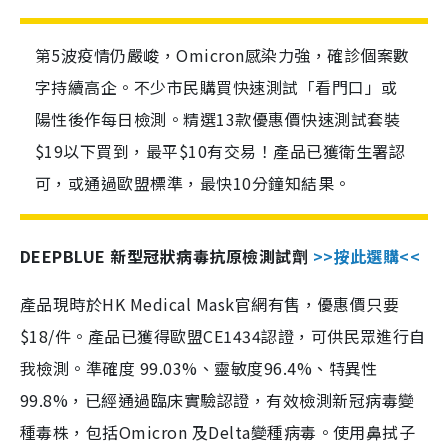
第5波疫情仍嚴峻，Omicron感染力強，確診個案數
字持續高企。不少市民購買快速測試「看門口」或
陽性後作每日檢測。精選13款優惠價快速測試套裝
$19以下買到，最平$10有交易！產品已獲衛生署認
可，或通過歐盟標準，最快10分鐘知結果。
DEEPBLUE 新型冠狀病毒抗原檢測試劑
>>按此選購<<
產品現時於HK Medical Mask官網有售，優惠價只要
$18/件。產品已獲得歐盟CE1434認證，可供民眾進行自
我檢測。準確度 99.03%、靈敏度96.4%、特異性
99.8%，已經通過臨床實驗認證，有效檢測新冠病毒變
種毒株，包括Omicron 及Delta變種病毒。使用鼻拭子