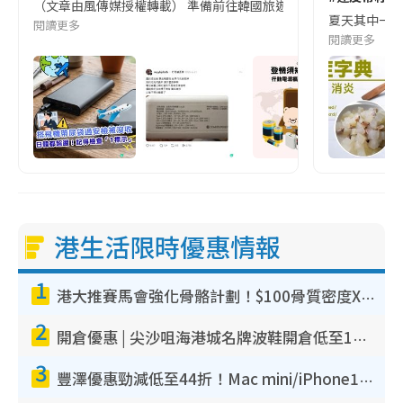
（文章由風傳媒授權轉載） 準備前往韓國旅遊的民眾，近期要特別留
夏天其中一種時
閱讀更多
閱讀更多
港生活限時優惠情報
1
港大推賽馬會強化骨骼計劃！$100骨質密度X光檢查 完成免費運動訓練送超市禮券！附參加資格
2
開倉優惠 | 尖沙咀海港城名牌波鞋開倉低至1折！On鞋$899起／Joy&Peace鞋履$98起
3
豐澤優惠勁減低至44折！Mac mini/iPhone17Pro大減價！廚房家電$220起