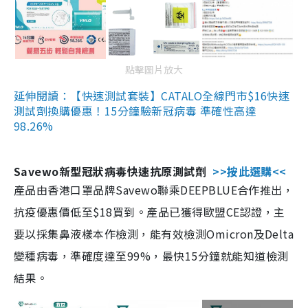
點擊圖片放大
延伸閱讀：【快速測試套裝】CATALO全線門市$16快速
測試劑換購優惠！15分鐘驗新冠病毒 準確性高達
98.26%
Savewo新型冠狀病毒快速抗原測試劑
>>按此選購<<
產品由香港口罩品牌Savewo聯乘DEEPBLUE合作推出，
抗疫優惠價低至$18買到。產品已獲得歐盟CE認證，主
要以採集鼻液樣本作檢測，能有效檢測Omicron及Delta
變種病毒，準確度達至99%，最快15分鐘就能知道檢測
結果。