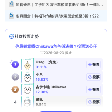
4
開倉優惠｜尖沙咀名牌行李箱開倉低至4折！一連5日 American Tourister/ace./Hallmark $200起！
5
廚具開倉｜特福Tefal廚具/家電開倉低至3折！$220起買平底鍋/炒鑊/湯煲！電飯煲/吸塵機/燙斗$418起