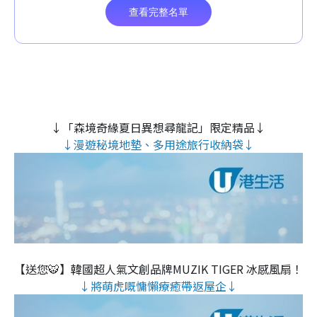
↓「森境奇緣夏日異想尋龍記」限定精品↓
↓漫遊秘境地墊、多用途旅行收納袋↓
【送您🐯】韓國超人氣文創品牌MUZIK TIGER 冰感風扇！
↓將萌虎嘅慵懶療癒帶返屋企↓