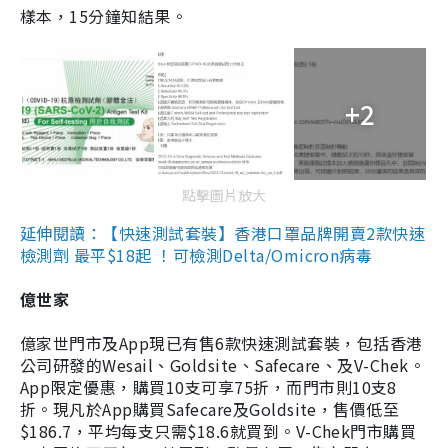
樣本，15分鐘知結果。
+2
點擊圖片放大
延伸閱讀：【快速測試套裝】香港口罩品牌開賣2款快速
檢測劑 最平$18起 ！可檢測Delta/Omicron病毒
億世家
億家世門市及App現已有售6款快速測試套裝，包括香港
公司研發的Wesail、Goldsite、Safecare、及V-Chek。
App限定優惠，購買10支可享75折，而門市則10支8
折。現凡於App購買Safecare及Goldsite，售價低至
$186.7，平均每支只需$18.6就買到。V-Chek門市購買