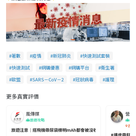
著數
疫情
新冠肺炎
快速測試套裝
快速測試
網購優惠
網購平台
衞生署
歐盟
SARS－CoV－2
冠狀病毒
護理
更多真實評價
風傳媒
營養教
旅遊攻略
生
香港
旅遊注意｜搭飛機帶尿袋標明mAh都會被沒收😱出發前切記檢查「1
#連皮帶籽都