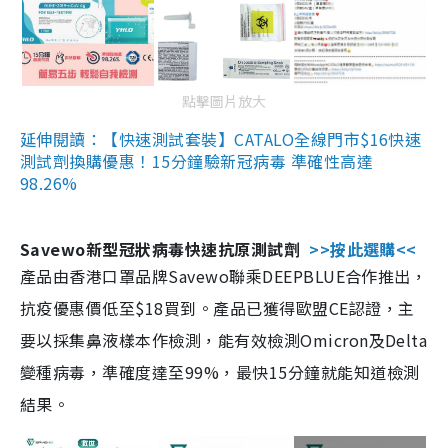
點擊圖片放大
延伸閱讀：【快速測試套裝】CATALO全線門市$16快速
測試劑換購優惠！15分鐘驗新冠病毒 準確性高達
98.26%
Savewo新型冠狀病毒快速抗原測試劑
>>按此選購<<
產品由香港口罩品牌Savewo聯乘DEEPBLUE合作推出，
抗疫優惠價低至$18買到。產品已獲得歐盟CE認證，主
要以採集鼻液樣本作檢測，能有效檢測Omicron及Delta
變種病毒，準確度達至99%，最快15分鐘就能知道檢測
結果。