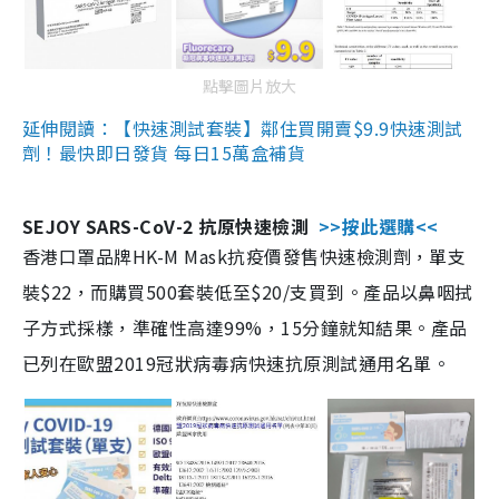
點擊圖片放大
延伸閱讀：【快速測試套裝】鄰住買開賣$9.9快速測試
劑！最快即日發貨 每日15萬盒補貨
SEJOY SARS-CoV-2 抗原快速檢測
>>按此選購<<
香港口罩品牌HK-M Mask抗疫價發售快速檢測劑，單支
裝$22，而購買500套裝低至$20/支買到。產品以鼻咽拭
子方式採樣，準確性高達99%，15分鐘就知結果。產品
已列在歐盟2019冠狀病毒病快速抗原測試通用名單。