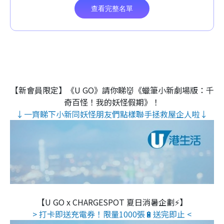
【新會員限定】《U GO》請你睇👹《蠟筆小新劇場版：千
奇百怪！我的妖怪假期》！
↓一齊睇下小新同妖怪朋友們點樣聯手拯救屋企人啦↓
【U GO x CHARGESPOT 夏日消暑企劃⚡】
> 打卡即送充電券！限量1000張🔋送完即止 <