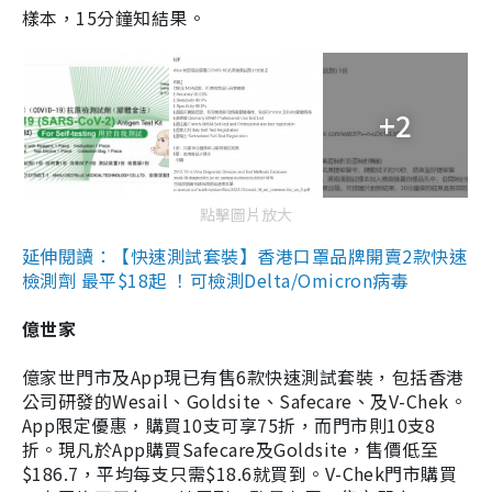
樣本，15分鐘知結果。
+2
點擊圖片放大
延伸閱讀：【快速測試套裝】香港口罩品牌開賣2款快速
檢測劑 最平$18起 ！可檢測Delta/Omicron病毒
億世家
億家世門市及App現已有售6款快速測試套裝，包括香港
公司研發的Wesail、Goldsite、Safecare、及V-Chek。
App限定優惠，購買10支可享75折，而門市則10支8
折。現凡於App購買Safecare及Goldsite，售價低至
$186.7，平均每支只需$18.6就買到。V-Chek門市購買