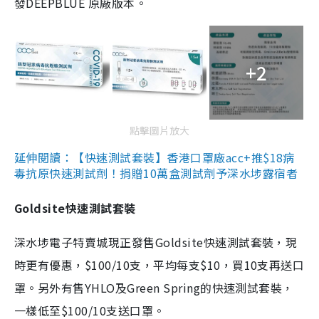
發DEEPBLUE 原廠版本。
+2
點擊圖片放大
延伸閱讀：【快速測試套裝】香港口罩廠acc+推$18病
毒抗原快速測試劑！捐贈10萬盒測試劑予深水埗露宿者
Goldsite快速測試套裝
深水埗電子特賣城現正發售Goldsite快速測試套裝，現
時更有優惠，$100/10支，平均每支$10，買10支再送口
罩。另外有售YHLO及Green Spring的快速測試套裝，
一樣低至$100/10支送口罩。