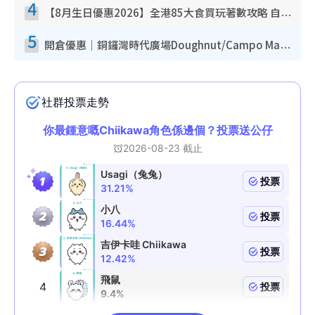
4
【8月生日優惠2026】全港85大食買玩著數攻略 自助餐/火鍋放題同行免費＋誠品/DONKI送現金券
5
開倉優惠｜銅鑼灣時代廣場Doughnut/Campo Marzio開倉低至1折！背囊、書包、手袋劈價$200起