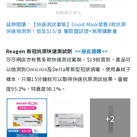
點擊圖片放大
延伸閱讀：【快速測試套裝】Good Mask發售3款抗原
快速檢測劑！低至$15/支 獲歐盟認證+無限購數量
Reagen 新冠抗原快速測試劑
>>按此選購<<
莎莎網店亦有售多款快速測試套裝，$19就買到。產品可
以檢測到Omicron及Delta等新型冠狀病毒，使用鼻拭子
樣本，只需15分鐘就可以取得快速抗原測試結果。靈敏
度95.2%，特異度98.1%。
+2