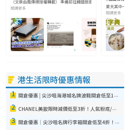
（文章由風傳媒授權轉載） 準備前往韓國旅遊的民眾，近期要特別留
夏天其中一種時
閱讀更多
閱讀更多
港生活限時優惠情報
1
開倉優惠 | 尖沙咀海港城名牌波鞋開倉低至1折！On鞋$899起／Joy&Peace鞋履$98起
2
CHANEL美妝限時減價低至3折！人氣粉底/唇膏/精華液低至$275！COCO香水都有平
3
開倉優惠｜尖沙咀名牌行李箱開倉低至4折！一連5日 American Tourister/ace./Hallmark $200起！