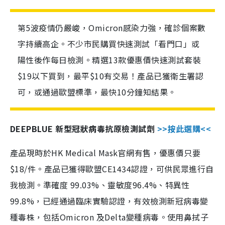
第5波疫情仍嚴峻，Omicron感染力強，確診個案數
字持續高企。不少市民購買快速測試「看門口」或
陽性後作每日檢測。精選13款優惠價快速測試套裝
$19以下買到，最平$10有交易！產品已獲衛生署認
可，或通過歐盟標準，最快10分鐘知結果。
DEEPBLUE 新型冠狀病毒抗原檢測試劑
>>按此選購<<
產品現時於HK Medical Mask官網有售，優惠價只要
$18/件。產品已獲得歐盟CE1434認證，可供民眾進行自
我檢測。準確度 99.03%、靈敏度96.4%、特異性
99.8%，已經通過臨床實驗認證，有效檢測新冠病毒變
種毒株，包括Omicron 及Delta變種病毒。使用鼻拭子